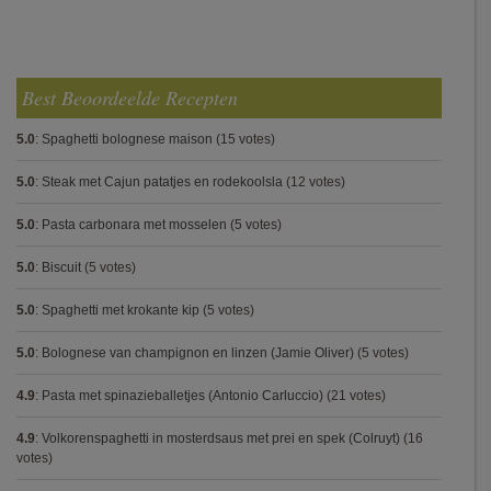
Best Beoordeelde Recepten
5.0
:
Spaghetti bolognese maison
(15 votes)
5.0
:
Steak met Cajun patatjes en rodekoolsla
(12 votes)
5.0
:
Pasta carbonara met mosselen
(5 votes)
5.0
:
Biscuit
(5 votes)
5.0
:
Spaghetti met krokante kip
(5 votes)
5.0
:
Bolognese van champignon en linzen (Jamie Oliver)
(5 votes)
4.9
:
Pasta met spinazieballetjes (Antonio Carluccio)
(21 votes)
4.9
:
Volkorenspaghetti in mosterdsaus met prei en spek (Colruyt)
(16
votes)