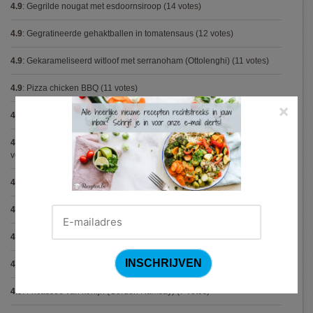
4.9
:
Gegrilde nougat met esdoornsiroop
(14 votes)
4.9
:
Gegratineerde gehaktballen in tomatensaus
(12 votes)
4.9
:
Gekarameliseerd witloof met serranoham (Ottolenghi)
(11 votes)
4.9
:
Pizza chicken BBQ
(11 votes)
×
4.9
:
Steak chimichurri (Gordon Ramsay)
(10 votes)
4.9
:
Aspergepuree met garnalen en zure room (Piet Huysentruyt)
(9
votes)
4.9
:
Konijn op Italiaanse wijze
(9 votes)
4.9
:
Bloemkoolcurry
(8 votes)
4.9
:
Courgette carbonara
(8 votes)
4.9
:
Aziatische preisoep
(7 votes)
4.9
:
Fricassee van konijn (Gordon Ramsay)
(7 votes)