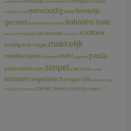
Belgisch
alledaags
België
basilicum
aardappelen
aperitief
eenvoudig
feestelijk
feest
comfort food
italiaans
gezond
Italië
grootmoeders keuken
knoflook
klassiek
kip
kaas
kindvriendelijk
klassieker
makkelijk
kruidig
mager
look
pasta
oven
mediterraans
origineel
paprika
simpel
peterselie
room
snel klaar
tomaat
tomaten
vis
vegetarisch
veggie
voor elke dag
zomer
zomers
zonnig
zuiders
voorgerecht
wortel