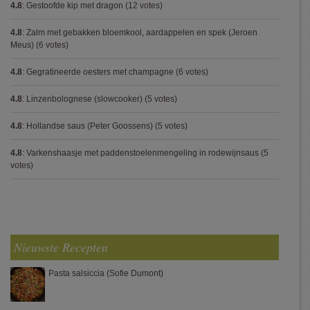
4.8
:
Gestoofde kip met dragon
(12 votes)
4.8
:
Zalm met gebakken bloemkool, aardappelen en spek (Jeroen
Meus)
(6 votes)
4.8
:
Gegratineerde oesters met champagne
(6 votes)
4.8
:
Linzenbolognese (slowcooker)
(5 votes)
4.8
:
Hollandse saus (Peter Goossens)
(5 votes)
4.8
:
Varkenshaasje met paddenstoelenmengeling in rodewijnsaus
(5
votes)
Nieuwste Recepten
Pasta salsiccia (Sofie Dumont)