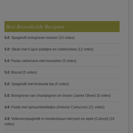
Best Beoordeelde Recepten
5.0
:
Spaghetti bolognese maison
(15 votes)
5.0
:
Steak met Cajun patatjes en rodekoolsla
(12 votes)
5.0
:
Pasta carbonara met mosselen
(5 votes)
5.0
:
Biscuit
(5 votes)
5.0
:
Spaghetti met krokante kip
(5 votes)
5.0
:
Bolognese van champignon en linzen (Jamie Oliver)
(5 votes)
4.9
:
Pasta met spinazieballetjes (Antonio Carluccio)
(21 votes)
4.9
:
Volkorenspaghetti in mosterdsaus met prei en spek (Colruyt)
(16
votes)