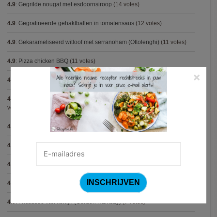
4.9
:
Gegrilde nougat met esdoornsiroop
(14 votes)
4.9
:
Gegratineerde gehaktballen in tomatensaus
(12 votes)
4.9
:
Gekarameliseerd witloof met serranoham (Ottolenghi)
(11 votes)
4.9
:
Pizza chicken BBQ
(11 votes)
×
4.9
:
Steak chimichurri (Gordon Ramsay)
(10 votes)
4.9
:
Aspergepuree met garnalen en zure room (Piet Huysentruyt)
(9
votes)
4.9
:
Konijn op Italiaanse wijze
(9 votes)
4.9
:
Bloemkoolcurry
(8 votes)
4.9
:
Courgette carbonara
(8 votes)
4.9
:
Aziatische preisoep
(7 votes)
4.9
:
Fricassee van konijn (Gordon Ramsay)
(7 votes)