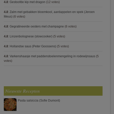
4.8
:
Gestoofde kip met dragon
(12 votes)
4.8
:
Zalm met gebakken bloemkool, aardappelen en spek (Jeroen
Meus)
(6 votes)
4.8
:
Gegratineerde oesters met champagne
(6 votes)
4.8
:
Linzenbolognese (slowcooker)
(5 votes)
4.8
:
Hollandse saus (Peter Goossens)
(5 votes)
4.8
:
Varkenshaasje met paddenstoelenmengeling in rodewijnsaus
(5
votes)
Nieuwste Recepten
Pasta salsiccia (Sofie Dumont)