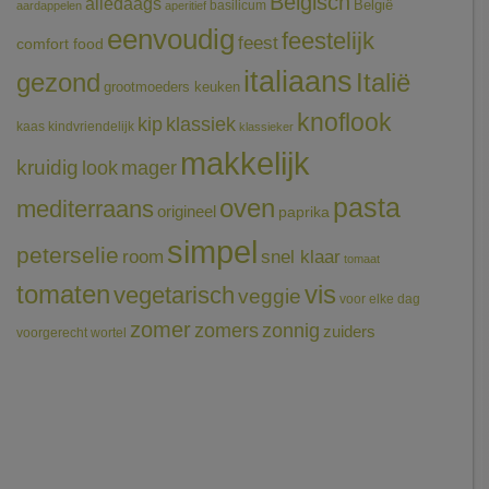
Belgisch
alledaags
België
basilicum
aardappelen
aperitief
eenvoudig
feestelijk
feest
comfort food
italiaans
gezond
Italië
grootmoeders keuken
knoflook
klassiek
kip
kaas
kindvriendelijk
klassieker
makkelijk
kruidig
mager
look
pasta
oven
mediterraans
origineel
paprika
simpel
peterselie
room
snel klaar
tomaat
tomaten
vis
vegetarisch
veggie
voor elke dag
zomer
zomers
zonnig
zuiders
voorgerecht
wortel