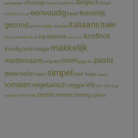
Belgisch
alledaags
België
basilicum
aardappelen
aperitief
eenvoudig
feestelijk
feest
comfort food
italiaans
gezond
Italië
grootmoeders keuken
knoflook
klassiek
kip
kaas
kindvriendelijk
klassieker
makkelijk
kruidig
mager
look
pasta
oven
mediterraans
origineel
paprika
simpel
peterselie
room
snel klaar
tomaat
tomaten
vis
vegetarisch
veggie
voor elke dag
zomer
zomers
zonnig
zuiders
voorgerecht
wortel