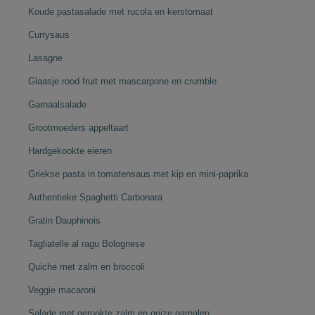
Koude pastasalade met rucola en kerstomaat
Currysaus
Lasagne
Glaasje rood fruit met mascarpone en crumble
Garnaalsalade
Grootmoeders appeltaart
Hardgekookte eieren
Griekse pasta in tomatensaus met kip en mini-paprika
Authentieke Spaghetti Carbonara
Gratin Dauphinois
Tagliatelle al ragu Bolognese
Quiche met zalm en broccoli
Veggie macaroni
Salade met gerookte zalm en grijze garnalen