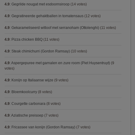
4.9
:
Gegrilde nougat met esdoornsiroop
(14 votes)
4.9
:
Gegratineerde gehaktballen in tomatensaus
(12 votes)
4.9
:
Gekarameliseerd witloof met serranoham (Ottolenghi)
(11 votes)
4.9
:
Pizza chicken BBQ
(11 votes)
4.9
:
Steak chimichurri (Gordon Ramsay)
(10 votes)
4.9
:
Aspergepuree met garnalen en zure room (Piet Huysentruyt)
(9
votes)
4.9
:
Konijn op Italiaanse wijze
(9 votes)
4.9
:
Bloemkoolcurry
(8 votes)
4.9
:
Courgette carbonara
(8 votes)
4.9
:
Aziatische preisoep
(7 votes)
4.9
:
Fricassee van konijn (Gordon Ramsay)
(7 votes)