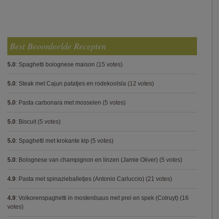
Best Beoordeelde Recepten
5.0
:
Spaghetti bolognese maison
(15 votes)
5.0
:
Steak met Cajun patatjes en rodekoolsla
(12 votes)
5.0
:
Pasta carbonara met mosselen
(5 votes)
5.0
:
Biscuit
(5 votes)
5.0
:
Spaghetti met krokante kip
(5 votes)
5.0
:
Bolognese van champignon en linzen (Jamie Oliver)
(5 votes)
4.9
:
Pasta met spinazieballetjes (Antonio Carluccio)
(21 votes)
4.9
:
Volkorenspaghetti in mosterdsaus met prei en spek (Colruyt)
(16
votes)