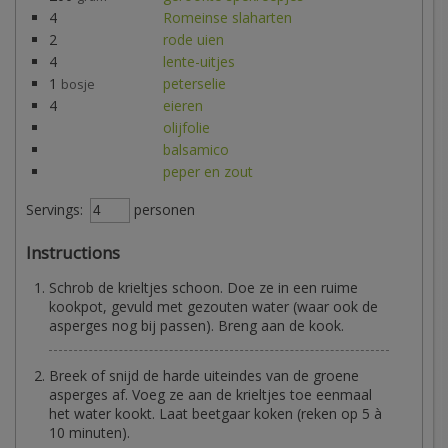
4
Romeinse slaharten
2
rode uien
4
lente-uitjes
1
peterselie
bosje
4
eieren
olijfolie
balsamico
peper en zout
Servings:
personen
Instructions
Schrob de krieltjes schoon. Doe ze in een ruime
kookpot, gevuld met gezouten water (waar ook de
asperges nog bij passen). Breng aan de kook.
Breek of snijd de harde uiteindes van de groene
asperges af. Voeg ze aan de krieltjes toe eenmaal
het water kookt. Laat beetgaar koken (reken op 5 à
10 minuten).