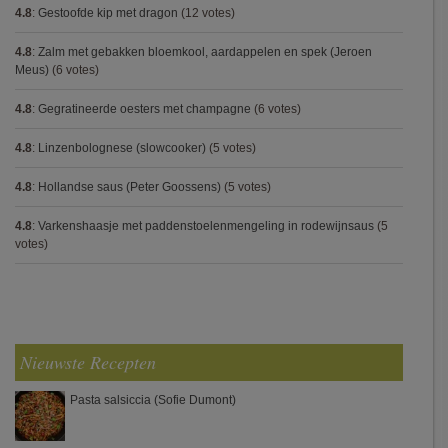
4.8
:
Gestoofde kip met dragon
(12 votes)
4.8
:
Zalm met gebakken bloemkool, aardappelen en spek (Jeroen
Meus)
(6 votes)
4.8
:
Gegratineerde oesters met champagne
(6 votes)
4.8
:
Linzenbolognese (slowcooker)
(5 votes)
4.8
:
Hollandse saus (Peter Goossens)
(5 votes)
4.8
:
Varkenshaasje met paddenstoelenmengeling in rodewijnsaus
(5
votes)
Nieuwste Recepten
Pasta salsiccia (Sofie Dumont)