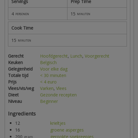
Servings
Prep Time
4
15
personen
minuten
Cook Time
15
minuten
Gerecht
Hoofdgerecht
,
Lunch
,
Voorgerecht
Keuken
Belgisch
Gelegenheid
Voor elke dag
Totale tijd
< 30 minuten
Prijs
< 4 euro
Vlees/vis/veg
Varken
,
Vlees
Dieet
Gezonde recepten
Niveau
Beginner
Ingredients
12
krieltjes
16
groene asperges
200
gerookte spekreepjes
gram