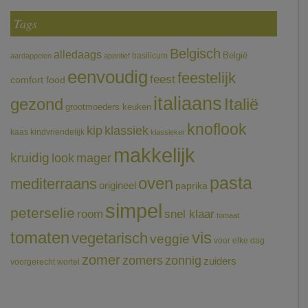
Tags
Belgisch
alledaags
België
basilicum
aardappelen
aperitief
eenvoudig
feestelijk
feest
comfort food
italiaans
gezond
Italië
grootmoeders keuken
knoflook
klassiek
kip
kaas
kindvriendelijk
klassieker
makkelijk
kruidig
mager
look
pasta
oven
mediterraans
origineel
paprika
simpel
peterselie
room
snel klaar
tomaat
tomaten
vis
vegetarisch
veggie
voor elke dag
zomer
zomers
zonnig
zuiders
voorgerecht
wortel