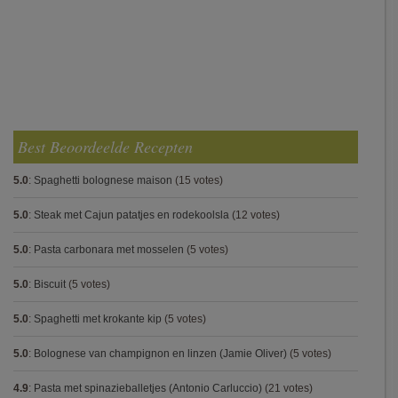
Best Beoordeelde Recepten
5.0
:
Spaghetti bolognese maison
(15 votes)
5.0
:
Steak met Cajun patatjes en rodekoolsla
(12 votes)
5.0
:
Pasta carbonara met mosselen
(5 votes)
5.0
:
Biscuit
(5 votes)
5.0
:
Spaghetti met krokante kip
(5 votes)
5.0
:
Bolognese van champignon en linzen (Jamie Oliver)
(5 votes)
4.9
:
Pasta met spinazieballetjes (Antonio Carluccio)
(21 votes)