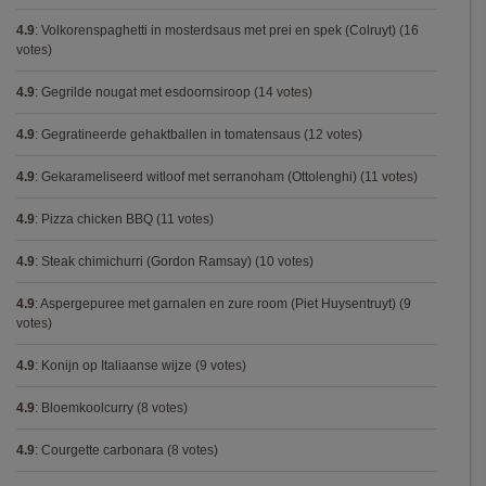
4.9
:
Volkorenspaghetti in mosterdsaus met prei en spek (Colruyt)
(16
votes)
4.9
:
Gegrilde nougat met esdoornsiroop
(14 votes)
4.9
:
Gegratineerde gehaktballen in tomatensaus
(12 votes)
4.9
:
Gekarameliseerd witloof met serranoham (Ottolenghi)
(11 votes)
4.9
:
Pizza chicken BBQ
(11 votes)
4.9
:
Steak chimichurri (Gordon Ramsay)
(10 votes)
4.9
:
Aspergepuree met garnalen en zure room (Piet Huysentruyt)
(9
votes)
4.9
:
Konijn op Italiaanse wijze
(9 votes)
4.9
:
Bloemkoolcurry
(8 votes)
4.9
:
Courgette carbonara
(8 votes)