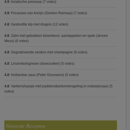
4.9
:
Aziatische preisoep
(7 votes)
4.9
:
Fricassee van konijn (Gordon Ramsay)
(7 votes)
4.8
:
Gestoofde kip met dragon
(12 votes)
4.8
:
Zalm met gebakken bloemkool, aardappelen en spek (Jeroen
Meus)
(6 votes)
4.8
:
Gegratineerde oesters met champagne
(6 votes)
4.8
:
Linzenbolognese (slowcooker)
(5 votes)
4.8
:
Hollandse saus (Peter Goossens)
(5 votes)
4.8
:
Varkenshaasje met paddenstoelenmengeling in rodewijnsaus
(5
votes)
Nieuwste Recepten