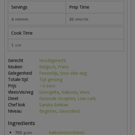
Servings
Prep Time
4
30
personen
minuten
Cook Time
1
uur
Gerecht
Hoofdgerecht
Keuken
Belgisch
,
Frans
Gelegenheid
Feestelijk
,
Voor elke dag
Totale tijd
Tijd genoeg
Prijs
< 6 euro
Vlees/vis/veg
Gevogelte
,
Kalkoen
,
Vlees
Dieet
Gezonde recepten
,
Low-carb
Chef kok
Sandra Bekkari
Niveau
Beginner
,
Gevorderd
Ingredients
700
kalkoenstoofvlees
gram