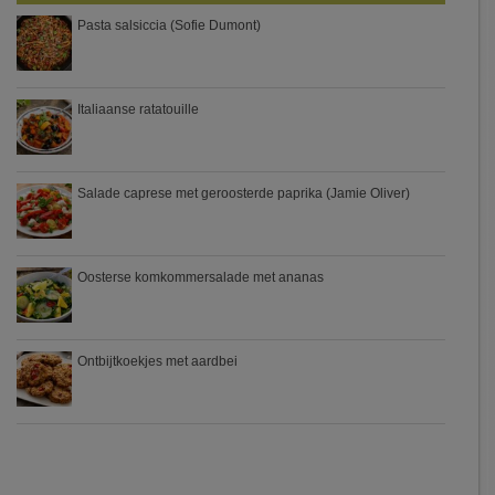
Pasta salsiccia (Sofie Dumont)
Italiaanse ratatouille
Salade caprese met geroosterde paprika (Jamie Oliver)
Oosterse komkommersalade met ananas
Ontbijtkoekjes met aardbei