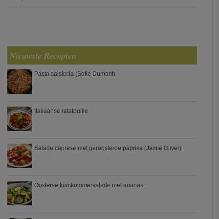
Nieuwste Recepten
Pasta salsiccia (Sofie Dumont)
Italiaanse ratatouille
Salade caprese met geroosterde paprika (Jamie Oliver)
Oosterse komkommersalade met ananas