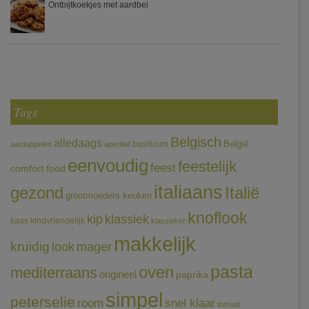
Ontbijtkoekjes met aardbei
Tags
Belgisch
alledaags
België
basilicum
aardappelen
aperitief
eenvoudig
feestelijk
feest
comfort food
italiaans
gezond
Italië
grootmoeders keuken
knoflook
klassiek
kip
kaas
kindvriendelijk
klassieker
makkelijk
kruidig
mager
look
pasta
oven
mediterraans
origineel
paprika
simpel
peterselie
room
snel klaar
tomaat