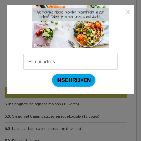
×
Best Beoordeelde Recepten
5.0
:
Spaghetti bolognese maison
(15 votes)
5.0
:
Steak met Cajun patatjes en rodekoolsla
(12 votes)
5.0
:
Pasta carbonara met mosselen
(5 votes)