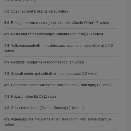
5.0
:
Biscuit
(5 votes)
5.0
:
Spaghetti met krokante kip
(5 votes)
5.0
:
Bolognese van champignon en linzen (Jamie Oliver)
(5 votes)
4.9
:
Pasta met spinazieballetjes (Antonio Carluccio)
(21 votes)
4.9
:
Volkorenspaghetti in mosterdsaus met prei en spek (Colruyt)
(16
votes)
4.9
:
Gegrilde nougat met esdoornsiroop
(14 votes)
4.9
:
Gegratineerde gehaktballen in tomatensaus
(12 votes)
4.9
:
Gekarameliseerd witloof met serranoham (Ottolenghi)
(11 votes)
4.9
:
Pizza chicken BBQ
(11 votes)
4.9
:
Steak chimichurri (Gordon Ramsay)
(10 votes)
4.9
:
Aspergepuree met garnalen en zure room (Piet Huysentruyt)
(9
votes)