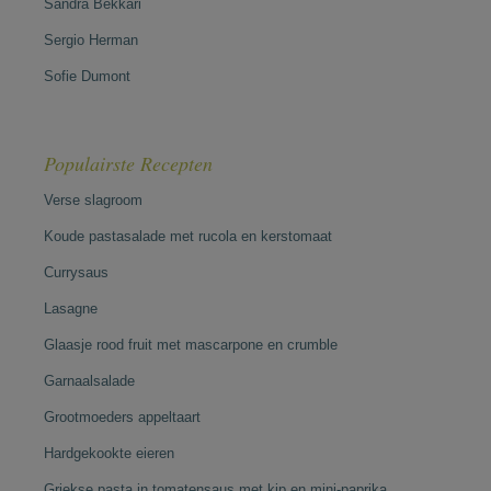
Sandra Bekkari
Sergio Herman
Sofie Dumont
Populairste Recepten
Verse slagroom
Koude pastasalade met rucola en kerstomaat
Currysaus
Lasagne
Glaasje rood fruit met mascarpone en crumble
Garnaalsalade
Grootmoeders appeltaart
Hardgekookte eieren
Griekse pasta in tomatensaus met kip en mini-paprika