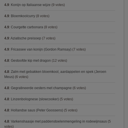
4.9
:
Konijn op Italiaanse wijze
(9 votes)
4.9
:
Bloemkoolcurry
(8 votes)
4.9
:
Courgette carbonara
(8 votes)
4.9
:
Aziatische preisoep
(7 votes)
4.9
:
Fricassee van konijn (Gordon Ramsay)
(7 votes)
4.8
:
Gestoofde kip met dragon
(12 votes)
4.8
:
Zalm met gebakken bloemkool, aardappelen en spek (Jeroen
Meus)
(6 votes)
4.8
:
Gegratineerde oesters met champagne
(6 votes)
4.8
:
Linzenbolognese (slowcooker)
(5 votes)
4.8
:
Hollandse saus (Peter Goossens)
(5 votes)
4.8
:
Varkenshaasje met paddenstoelenmengeling in rodewijnsaus
(5
votes)