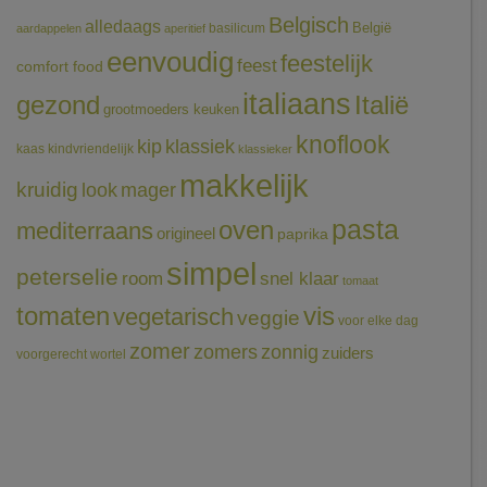
Belgisch
alledaags
België
basilicum
aardappelen
aperitief
eenvoudig
feestelijk
feest
comfort food
italiaans
gezond
Italië
grootmoeders keuken
knoflook
klassiek
kip
kaas
kindvriendelijk
klassieker
makkelijk
kruidig
mager
look
pasta
oven
mediterraans
origineel
paprika
simpel
peterselie
room
snel klaar
tomaat
tomaten
vis
vegetarisch
veggie
voor elke dag
zomer
zomers
zonnig
zuiders
voorgerecht
wortel