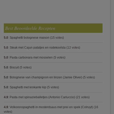
Best Beoordeelde Recepten
5.0
:
Spaghetti bolognese maison
(15 votes)
5.0
:
Steak met Cajun patatjes en rodekoolsla
(12 votes)
5.0
:
Pasta carbonara met mosselen
(5 votes)
5.0
:
Biscuit
(5 votes)
5.0
:
Bolognese van champignon en linzen (Jamie Oliver)
(5 votes)
5.0
:
Spaghetti met krokante kip
(5 votes)
4.9
:
Pasta met spinazieballetjes (Antonio Carluccio)
(21 votes)
4.9
:
Volkorenspaghetti in mosterdsaus met prei en spek (Colruyt)
(16
votes)