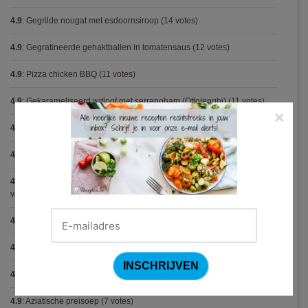
4.9
:
Gegrilde nougat met esdoornsiroop
(14 votes)
4.9
:
Gegratineerde gehaktballen in tomatensaus
(12 votes)
4.9
:
Pizza chicken BBQ
(11 votes)
4.9
:
Gekarameliseerd witloof met serranoham (Ottolenghi)
(11 votes)
×
4.9
:
Steak chimichurri (Gordon Ramsay)
(10 votes)
4.9
:
Konijn op Italiaanse wijze
(9 votes)
4.9
:
Aspergepuree met garnalen en zure room (Piet Huysentruyt)
(9
votes)
4.9
:
Bloemkoolcurry
(8 votes)
4.9
:
Courgette carbonara
(8 votes)
4.9
:
Fricassee van konijn (Gordon Ramsay)
(7 votes)
4.9
:
Aziatische preisoep
(7 votes)