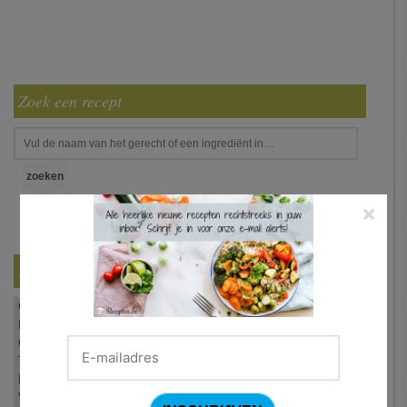
Zoek een recept
×
Filter