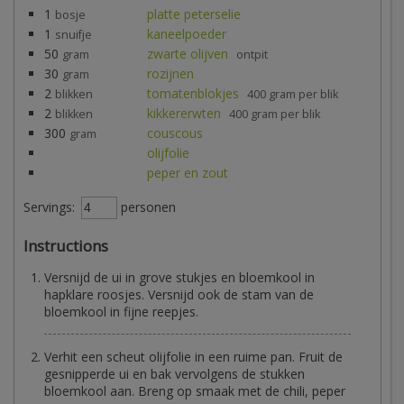
1
platte peterselie
bosje
1
kaneelpoeder
snuifje
50
zwarte olijven
gram
ontpit
30
rozijnen
gram
2
tomatenblokjes
blikken
400 gram per blik
2
kikkererwten
blikken
400 gram per blik
300
couscous
gram
olijfolie
peper en zout
Servings:
personen
Instructions
Versnijd de ui in grove stukjes en bloemkool in
hapklare roosjes. Versnijd ook de stam van de
bloemkool in fijne reepjes.
Verhit een scheut olijfolie in een ruime pan. Fruit de
gesnipperde ui en bak vervolgens de stukken
bloemkool aan. Breng op smaak met de chili, peper