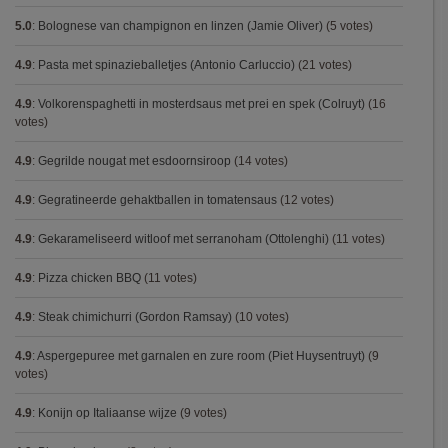
5.0
:
Bolognese van champignon en linzen (Jamie Oliver)
(5 votes)
4.9
:
Pasta met spinazieballetjes (Antonio Carluccio)
(21 votes)
4.9
:
Volkorenspaghetti in mosterdsaus met prei en spek (Colruyt)
(16
votes)
4.9
:
Gegrilde nougat met esdoornsiroop
(14 votes)
4.9
:
Gegratineerde gehaktballen in tomatensaus
(12 votes)
4.9
:
Gekarameliseerd witloof met serranoham (Ottolenghi)
(11 votes)
4.9
:
Pizza chicken BBQ
(11 votes)
4.9
:
Steak chimichurri (Gordon Ramsay)
(10 votes)
4.9
:
Aspergepuree met garnalen en zure room (Piet Huysentruyt)
(9
votes)
4.9
:
Konijn op Italiaanse wijze
(9 votes)