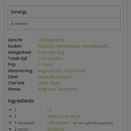
Servings
4
personen
Gerecht
Hoofdgerecht
Keuken
Arabisch
,
Mediterraan
,
Wereldkeuken
Gelegenheid
Voor elke dag
Totale tijd
< 60 minuten
Prijs
< 4 euro
Vlees/vis/veg
Veganistisch
,
Vegetarisch
Dieet
Gezonde recepten
Chef kok
Jamie Oliver
Niveau
Beginner
,
Gevorderd
Ingredients
1
ui
1
kleine bloemkool
1
chili-vlokken
theelepel
of een gehakt pepertje
2
knoflook
tenen