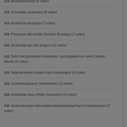
4.9
:
Bloemkoolcurry
(8 votes)
4.9
:
Courgette carbonara
(8 votes)
4.9
:
Aziatische preisoep
(7 votes)
4.9
:
Fricassee van konijn (Gordon Ramsay)
(7 votes)
4.8
:
Gestoofde kip met dragon
(12 votes)
4.8
:
Zalm met gebakken bloemkool, aardappelen en spek (Jeroen
Meus)
(6 votes)
4.8
:
Gegratineerde oesters met champagne
(6 votes)
4.8
:
Linzenbolognese (slowcooker)
(5 votes)
4.8
:
Hollandse saus (Peter Goossens)
(5 votes)
4.8
:
Varkenshaasje met paddenstoelenmengeling in rodewijnsaus
(5
votes)