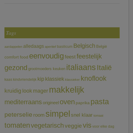
Tags
Belgisch
alledaags
België
basilicum
aardappelen
aperitief
eenvoudig
feestelijk
feest
comfort food
italiaans
gezond
Italië
grootmoeders keuken
knoflook
klassiek
kip
kaas
kindvriendelijk
klassieker
makkelijk
kruidig
mager
look
pasta
oven
mediterraans
origineel
paprika
simpel
peterselie
room
snel klaar
tomaat
tomaten
vis
vegetarisch
veggie
voor elke dag