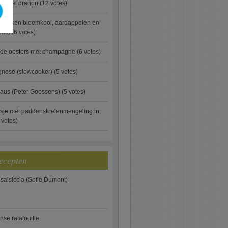
ip met dragon
(12 votes)
ebakken bloemkool, aardappelen en
eus)
(6 votes)
rde oesters met champagne
(6 votes)
gnese (slowcooker)
(5 votes)
aus (Peter Goossens)
(5 votes)
sje met paddenstoelenmengeling in
 votes)
ecepten
 salsiccia (Sofie Dumont)
anse ratatouille