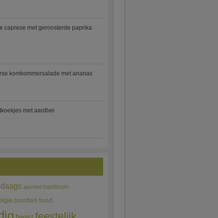
e caprese met geroosterde paprika
rse komkommersalade met ananas
jtkoekjes met aardbei
edaags
basilicum
aperitief
comfort food
elgië
dig
feestelijk
feest