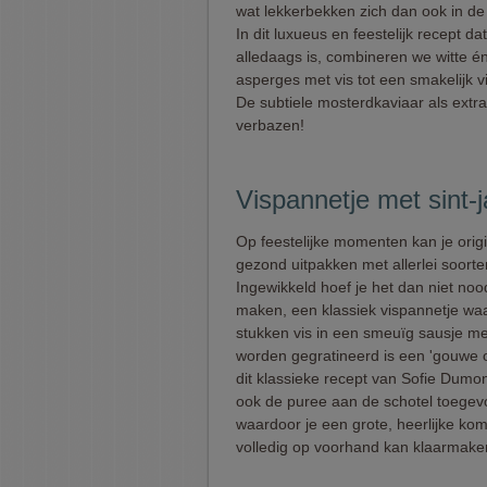
wat lekkerbekken zich dan ook in d
In dit luxueus en feestelijk recept da
alledaags is, combineren we witte é
asperges met vis tot een smakelijk v
De subtiele mosterdkaviaar als extra 
verbazen!
Vispannetje met sint-
Op feestelijke momenten kan je orig
gezond uitpakken met allerlei soorten
Ingewikkeld hoef je het dan niet nood
maken, een klassiek vispannetje wa
stukken vis in een smeuïg sausje m
worden gegratineerd is een 'gouwe 
dit klassieke recept van Sofie Dumo
ook de puree aan de schotel toegev
waardoor je een grote, heerlijke kom
volledig op voorhand kan klaarmake