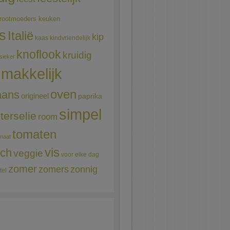
rootmoeders keuken
ns
Italië
kip
kaas
kindvriendelijk
knoflook
kruidig
sieker
makkelijk
oven
aans
origineel
paprika
simpel
terselie
room
tomaten
maat
vis
sch
veggie
voor elke dag
zomer
zomers
zonnig
tel