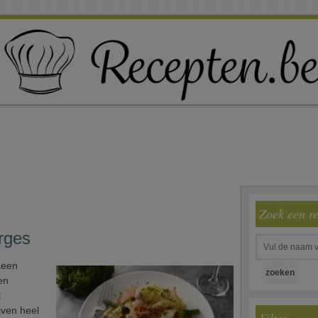
Zoek een r
rges
 een
 en
t
jven heel