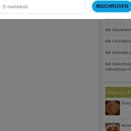
4.8
:
Gestoofde k
4.8
:
Zalm met g
spek (Jeroen M
4.8
:
Gegratinee
4.8
:
Linzenbolo
4.8
:
Hollandse s
4.8
:
Varkenshaa
rodewijnsaus
(5
Nieuwste R
Pasta
Italia