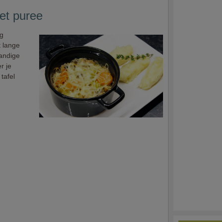
et puree
ïg
t lange
handige
r je
tafel