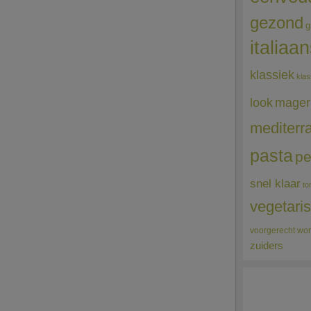
gezond
g
italiaa
klassiek
klas
mager
look
mediterr
pasta
pe
snel klaar
to
vegetari
voorgerecht
wor
zuiders