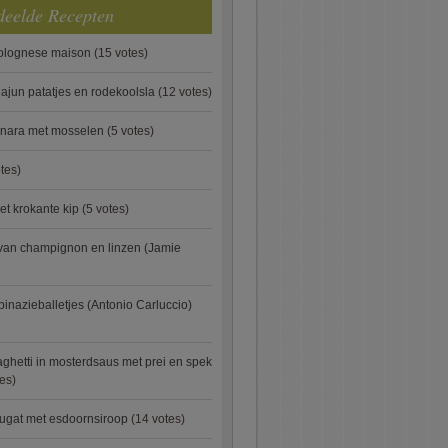
deelde Recepten
bolognese maison
(15 votes)
ajun patatjes en rodekoolsla
(12 votes)
onara met mosselen
(5 votes)
tes)
et krokante kip
(5 votes)
van champignon en linzen (Jamie
pinazieballetjes (Antonio Carluccio)
ghetti in mosterdsaus met prei en spek
es)
ugat met esdoornsiroop
(14 votes)