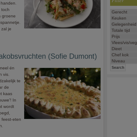
Filter
e handen.
t toch
n groene
ispannetje.
zal je
jakobsvruchten (Sofie Dumont)
ineel én
 vis.
zakelijk te
ar de
et kaas
ouwe'! In
nt wordt
oegd,
 feest-eten
n.