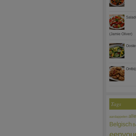
Salad
(Jamie Oliver)
Ooste
Ontbi
Tags
all
aardappelen
Belgisch
B
eenvou