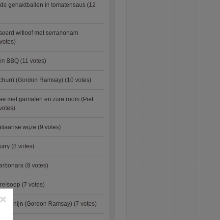
de gehaktballen in tomatensaus
(12
eerd witloof met serranoham
votes)
ken BBQ
(11 votes)
churri (Gordon Ramsay)
(10 votes)
e met garnalen en zure room (Piet
votes)
aliaanse wijze
(9 votes)
urry
(8 votes)
carbonara
(8 votes)
preisoep
(7 votes)
×
an konijn (Gordon Ramsay)
(7 votes)