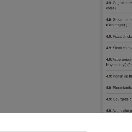
4.9
:
Gegratineer
votes)
4.9
:
Gekaramelis
(Ottolenghi)
(11 
4.9
:
Pizza chic
4.9
:
Steak chimi
4.9
:
Aspergepure
Huysentruyt)
(9 
4.9
:
Konijn op It
4.9
:
Bloemkoolc
4.9
:
Courgette 
4.9
:
Aziatische 
4.9
:
Fricassee v