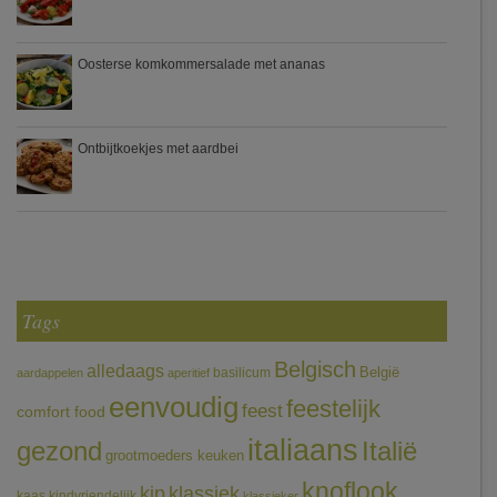
Oosterse komkommersalade met ananas
Ontbijtkoekjes met aardbei
Tags
Belgisch
alledaags
België
basilicum
aardappelen
aperitief
eenvoudig
feestelijk
feest
comfort food
italiaans
gezond
Italië
grootmoeders keuken
knoflook
klassiek
kip
kaas
kindvriendelijk
klassieker