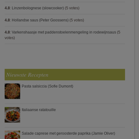
4.8
:
Linzenbolognese (slowcooker)
(5 votes)
4.8
:
Hollandse saus (Peter Goossens)
(5 votes)
4.8
:
Varkenshaasje met paddenstoelenmengeling in rodewijnsaus
(5
votes)
Nieuwste Recepten
Pasta salsiccia (Sofie Dumont)
Italiaanse ratatouille
Salade caprese met geroosterde paprika (Jamie Oliver)