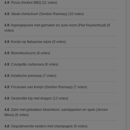
4.9
:
Pizza chicken BBQ
(11 votes)
4.9
:
Steak chimichurri (Gordon Ramsay)
(10 votes)
4.9
:
Aspergepuree met garnalen en zure room (Piet Huysentruyt)
(9
votes)
4.9
:
Konijn op Italiaanse wijze
(9 votes)
4.9
:
Bloemkoolcurry
(8 votes)
4.9
:
Courgette carbonara
(8 votes)
4.9
:
Aziatische preisoep
(7 votes)
4.9
:
Fricassee van konijn (Gordon Ramsay)
(7 votes)
4.8
:
Gestoofde kip met dragon
(12 votes)
4.8
:
Zalm met gebakken bloemkool, aardappelen en spek (Jeroen
Meus)
(6 votes)
4.8
:
Gegratineerde oesters met champagne
(6 votes)