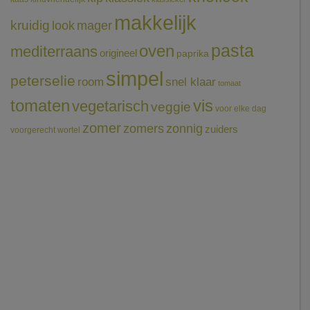
makkelijk
kruidig
mager
look
pasta
oven
mediterraans
origineel
paprika
simpel
peterselie
room
snel klaar
tomaat
tomaten
vis
vegetarisch
veggie
voor elke dag
zomer
zomers
zonnig
zuiders
voorgerecht
wortel