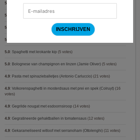
5.0
:
Spaghetti bolognese maison
(15 votes)
5.0
:
Steak met Cajun patatjes en rodekoolsla
(12 votes)
5.0
:
Pasta carbonara met mosselen
(5 votes)
5.0
:
Biscuit
(5 votes)
5.0
:
Spaghetti met krokante kip
(5 votes)
5.0
:
Bolognese van champignon en linzen (Jamie Oliver)
(5 votes)
4.9
:
Pasta met spinazieballetjes (Antonio Carluccio)
(21 votes)
4.9
:
Volkorenspaghetti in mosterdsaus met prei en spek (Colruyt)
(16
votes)
4.9
:
Gegrilde nougat met esdoornsiroop
(14 votes)
4.9
:
Gegratineerde gehaktballen in tomatensaus
(12 votes)
4.9
:
Gekarameliseerd witloof met serranoham (Ottolenghi)
(11 votes)