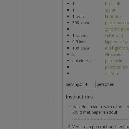
1
broccoli
1
sjalot
1
knoflook
teen
300
parelcousco
gram
gerookt pap
1
witte wijn
scheut
0,5
kippen- of g
liter
100
(half)gedro
gram
2
citroenen
enkele
peterselie
takjes
peper en zo
olijfolie
Servings:
personen
Instructions
Haal de stukken zalm uit de 
Kruid met peper en zout.
Verhit een pan met antikleefla