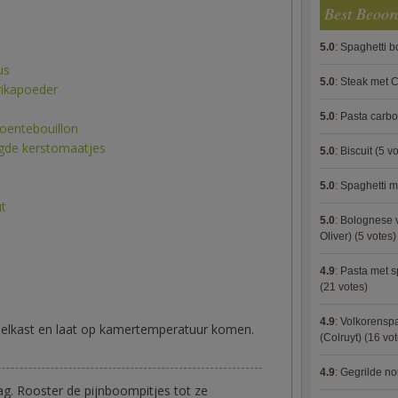
Best Beoor
5.0
:
Spaghetti 
us
5.0
:
Steak met C
rikapoeder
5.0
:
Pasta carb
roentebouillon
ogde kerstomaatjes
5.0
:
Biscuit
(5 vo
5.0
:
Spaghetti m
ut
5.0
:
Bolognese 
Oliver)
(5 votes)
4.9
:
Pasta met s
(21 votes)
4.9
:
Volkorenspa
koelkast en laat op kamertemperatuur komen.
(Colruyt)
(16 vot
4.9
:
Gegrilde no
ag. Rooster de pijnboompitjes tot ze