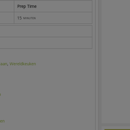
Prep Time
15
minuten
raan
,
Wereldkeuken
n
ten