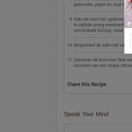
peterselie, peper en zout na
Bak net voor het opdienen de 
in olijfolie (voeg eventueel w
een krokant korstje, maar let 
Besprenkel de zalm net voor h
Dresseer elk bord met flink w
voorzien van een stukje citroe
Share this Recipe
Speak Your Mind