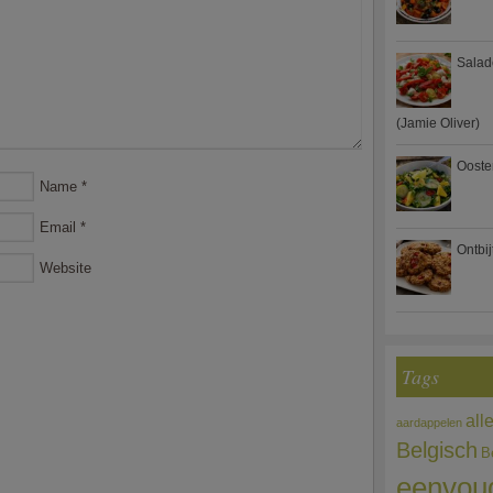
Salad
(Jamie Oliver)
Ooste
Name
*
Email
*
Ontbi
Website
Tags
all
aardappelen
Belgisch
B
eenvou