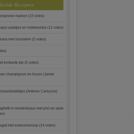
deelde Recepten
bolognese maison
(15 votes)
ajun patatjes en rodekoolsla
(12 votes)
onara met mosselen
(5 votes)
tes)
et krokante kip
(5 votes)
van champignon en linzen (Jamie
pinazieballetjes (Antonio Carluccio)
ghetti in mosterdsaus met prei en spek
es)
ugat met esdoornsiroop
(14 votes)