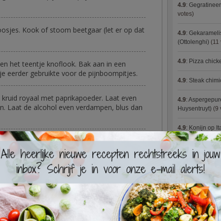
4.9
:
Gegratineer
votes)
 roosjes. Kook of stoom beetgaar (let er op dat
4.9
:
Gekaramelis
(Ottolenghi)
(11 
4.9
:
Pizza chic
en het teentje knoflook. Bak aan in een
e je eerder gebruikte voor de pijnboompitjes.
4.9
:
Steak chimi
kruid royaal met paprikapoeder. Laat even
4.9
:
Aspergepure
jn. Laat de alcohol even verdampen, blus dan
Huysentruyt)
(9 
4.9
:
Konijn op It
. Roer regelmatig. Voeg indien nodig meer
4.9
:
Bloemkoolc
4.9
:
Courgette 
alfgedroogde kerstomaatjes door de
ie om de couscous losser te maken en extra
4.9
:
Aziatische 
4.9
:
Fricassee v
eroosterde pijnboompitjes, wat gesnipperde