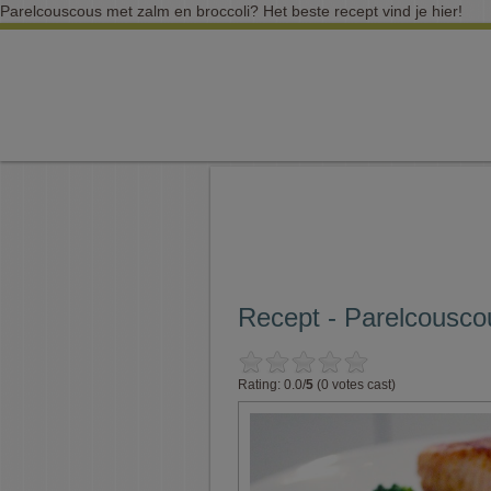
Parelcouscous met zalm en broccoli? Het beste recept vind je hier!
Recept - Parelcousco
Rating: 0.0/
5
(0 votes cast)