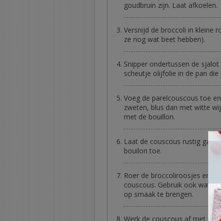
goudbruin zijn. Laat afkoelen.
Versnijd de broccoli in kleine
ze nog wat beet hebben).
Snipper ondertussen de sjalot 
scheutje olijfolie in de pan di
Voeg de parelcouscous toe en 
zweten, blus dan met witte wi
met de bouillon.
Laat de couscous rustig garen
bouilon toe.
Roer de broccoliroosjes en h
couscous. Gebruik ook wat ol
op smaak te brengen.
Werk de couscous af met de g