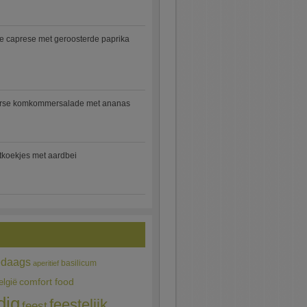
e caprese met geroosterde paprika
rse komkommersalade met ananas
jtkoekjes met aardbei
edaags
basilicum
aperitief
comfort food
elgië
dig
feestelijk
feest