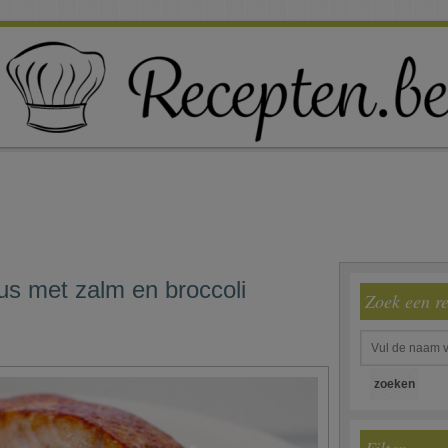
us met zalm en broccoli
Zoek een r