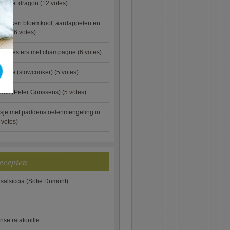
ip met dragon
(12 votes)
ebakken bloemkool, aardappelen en
eus)
(6 votes)
rde oesters met champagne
(6 votes)
gnese (slowcooker)
(5 votes)
aus (Peter Goossens)
(5 votes)
sje met paddenstoelenmengeling in
 votes)
ecepten
 salsiccia (Sofie Dumont)
anse ratatouille