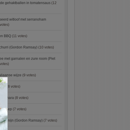
de gehaktballen in tomatensaus
(12
eerd witloof met serranoham
votes)
ken BBQ
(11 votes)
churri (Gordon Ramsay)
(10 votes)
e met garnalen en zure room (Piet
votes)
aliaanse wijze
(9 votes)
×
urry
(8 votes)
carbonara
(8 votes)
preisoep
(7 votes)
an konijn (Gordon Ramsay)
(7 votes)