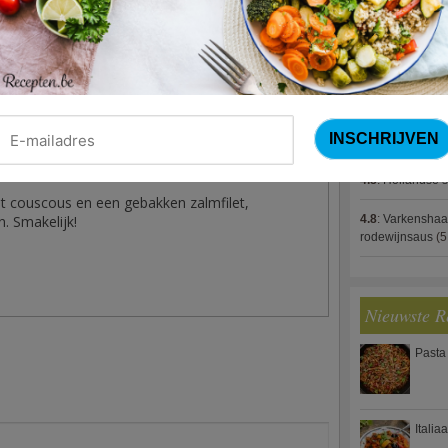
4.8
:
Gestoofde k
ar smaak. Houd warm.
4.8
:
Zalm met g
zalmfilets langs elke kant enkele minuten aan
spek (Jeroen M
at boter toe tegen het spetten). Geef de zalm
er op dat de binnenkant smeuïg blijft.
4.8
:
Gegratinee
4.8
:
Linzenbolo
et serveren met nog wat vers citroensap.
4.8
:
Hollandse s
at couscous en een gebakken zalmfilet,
4.8
:
Varkenshaa
n. Smakelijk!
rodewijnsaus
(5
Nieuwste R
Pasta
Italia