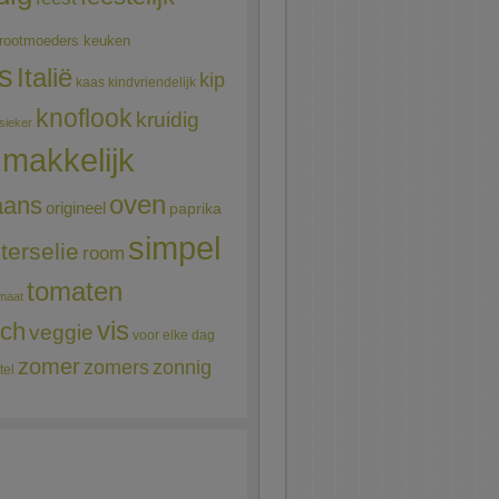
rootmoeders keuken
ns
Italië
kip
kaas
kindvriendelijk
knoflook
kruidig
sieker
makkelijk
oven
aans
origineel
paprika
simpel
terselie
room
tomaten
maat
vis
sch
veggie
voor elke dag
zomer
zomers
zonnig
tel