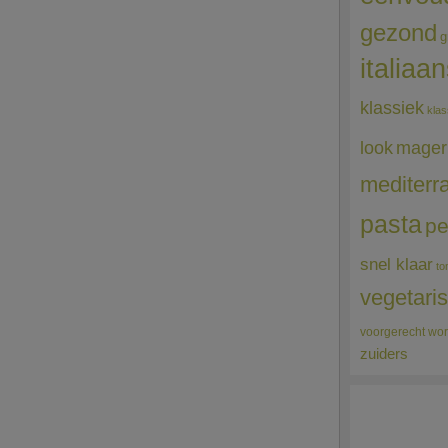
gezond
g
italiaa
klassiek
klas
mager
look
mediterr
pasta
pe
snel klaar
to
vegetari
voorgerecht
wor
zuiders