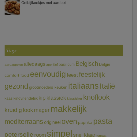
Ontbijtkoekjes met aardbei
Tags
Belgisch
alledaags
België
basilicum
aardappelen
aperitief
eenvoudig
feestelijk
feest
comfort food
italiaans
gezond
Italië
grootmoeders keuken
knoflook
klassiek
kip
kaas
kindvriendelijk
klassieker
makkelijk
kruidig
mager
look
pasta
oven
mediterraans
origineel
paprika
simpel
peterselie
room
snel klaar
tomaat