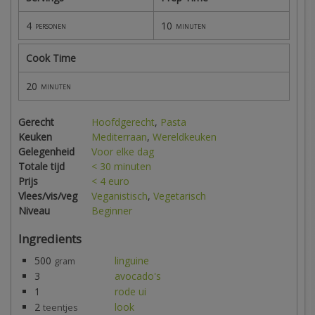
4
10
personen
minuten
Cook Time
20
minuten
Gerecht
Hoofdgerecht
,
Pasta
Keuken
Mediterraan
,
Wereldkeuken
Gelegenheid
Voor elke dag
Totale tijd
< 30 minuten
Prijs
< 4 euro
Vlees/vis/veg
Veganistisch
,
Vegetarisch
Niveau
Beginner
Ingredients
500
linguine
gram
3
avocado's
1
rode ui
2
look
teentjes