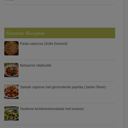
Nieuwste Recepten
Pasta salsiccia (Sofie Dumont)
Italiaanse ratatouille
Salade caprese met geroosterde paprika (Jamie Oliver)
Oosterse komkommersalade met ananas