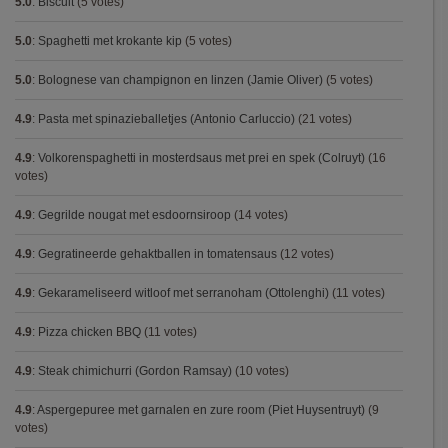
5.0
:
Biscuit
(5 votes)
5.0
:
Spaghetti met krokante kip
(5 votes)
5.0
:
Bolognese van champignon en linzen (Jamie Oliver)
(5 votes)
4.9
:
Pasta met spinazieballetjes (Antonio Carluccio)
(21 votes)
4.9
:
Volkorenspaghetti in mosterdsaus met prei en spek (Colruyt)
(16
votes)
4.9
:
Gegrilde nougat met esdoornsiroop
(14 votes)
4.9
:
Gegratineerde gehaktballen in tomatensaus
(12 votes)
4.9
:
Gekarameliseerd witloof met serranoham (Ottolenghi)
(11 votes)
4.9
:
Pizza chicken BBQ
(11 votes)
4.9
:
Steak chimichurri (Gordon Ramsay)
(10 votes)
4.9
:
Aspergepuree met garnalen en zure room (Piet Huysentruyt)
(9
votes)