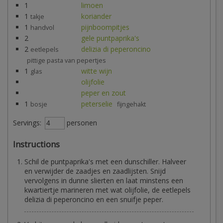
1
limoen
1
koriander
takje
1
pijnboompitjes
handvol
2
gele puntpaprika's
2
delizia di peperoncino
eetlepels
pittige pasta van pepertjes
1
witte wijn
glas
olijfolie
peper en zout
1
peterselie
bosje
fijngehakt
Servings:
personen
Instructions
Schil de puntpaprika's met een dunschiller. Halveer
en verwijder de zaadjes en zaadlijsten. Snijd
vervolgens in dunne slierten en laat minstens een
kwartiertje marineren met wat olijfolie, de eetlepels
delizia di peperoncino en een snuifje peper.