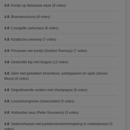
4.9
:
Konijn op Italiaanse wijze
(9 votes)
4.9
:
Bloemkoolcurry
(8 votes)
4.9
:
Courgette carbonara
(8 votes)
4.9
:
Aziatische preisoep
(7 votes)
4.9
:
Fricassee van konijn (Gordon Ramsay)
(7 votes)
4.8
:
Gestoofde kip met dragon
(12 votes)
4.8
:
Zalm met gebakken bloemkool, aardappelen en spek (Jeroen
Meus)
(6 votes)
4.8
:
Gegratineerde oesters met champagne
(6 votes)
4.8
:
Linzenbolognese (slowcooker)
(5 votes)
4.8
:
Hollandse saus (Peter Goossens)
(5 votes)
4.8
:
Varkenshaasje met paddenstoelenmengeling in rodewijnsaus
(5
votes)