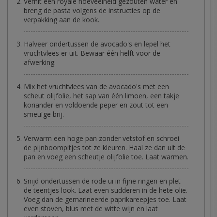
Verhit een royale hoeveelheid gezouten water en
breng de pasta volgens de instructies op de
verpakking aan de kook.
Halveer ondertussen de avocado's en lepel het
vruchtvlees er uit. Bewaar één helft voor de
afwerking.
Mix het vruchtvlees van de avocado's met een
scheut olijfolie, het sap van één limoen, een takje
koriander en voldoende peper en zout tot een
smeuïge brij.
Verwarm een hoge pan zonder vetstof en schroei
de pijnboompitjes tot ze kleuren. Haal ze dan uit de
pan en voeg een scheutje olijfolie toe. Laat warmen.
Snijd ondertussen de rode ui in fijne ringen en plet
de teentjes look. Laat even sudderen in de hete olie.
Voeg dan de gemarineerde paprikareepjes toe. Laat
even stoven, blus met de witte wijn en laat