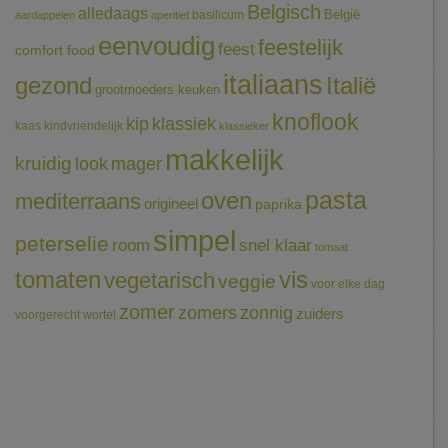
Belgisch
alledaags
België
basilicum
aardappelen
aperitief
eenvoudig
feestelijk
feest
comfort food
italiaans
gezond
Italië
grootmoeders keuken
knoflook
klassiek
kip
kaas
kindvriendelijk
klassieker
makkelijk
kruidig
mager
look
pasta
oven
mediterraans
origineel
paprika
simpel
peterselie
room
snel klaar
tomaat
tomaten
vis
vegetarisch
veggie
voor elke dag
zomer
zomers
zonnig
zuiders
voorgerecht
wortel