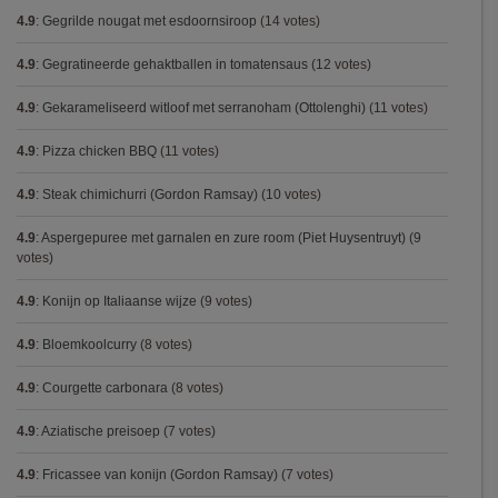
4.9
:
Gegrilde nougat met esdoornsiroop
(14 votes)
4.9
:
Gegratineerde gehaktballen in tomatensaus
(12 votes)
4.9
:
Gekarameliseerd witloof met serranoham (Ottolenghi)
(11 votes)
4.9
:
Pizza chicken BBQ
(11 votes)
4.9
:
Steak chimichurri (Gordon Ramsay)
(10 votes)
4.9
:
Aspergepuree met garnalen en zure room (Piet Huysentruyt)
(9
votes)
4.9
:
Konijn op Italiaanse wijze
(9 votes)
4.9
:
Bloemkoolcurry
(8 votes)
4.9
:
Courgette carbonara
(8 votes)
4.9
:
Aziatische preisoep
(7 votes)
4.9
:
Fricassee van konijn (Gordon Ramsay)
(7 votes)