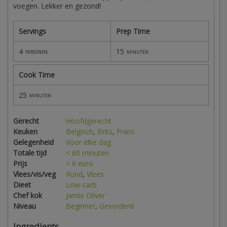
voegen. Lekker en gezond!
Servings
Prep Time
4
15
personen
minuten
Cook Time
25
minuten
Gerecht
Hoofdgerecht
Keuken
Belgisch
,
Brits
,
Frans
Gelegenheid
Voor elke dag
Totale tijd
< 60 minuten
Prijs
< 6 euro
Vlees/vis/veg
Rund
,
Vlees
Dieet
Low-carb
Chef kok
Jamie Oliver
Niveau
Beginner
,
Gevorderd
Ingredients