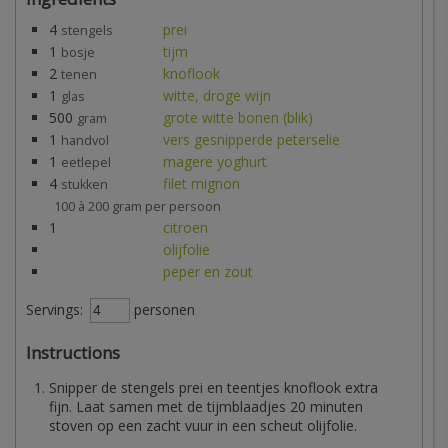
4
prei
stengels
1
tijm
bosje
2
knoflook
tenen
1
witte, droge wijn
glas
500
grote witte bonen (blik)
gram
1
vers gesnipperde peterselie
handvol
1
magere yoghurt
eetlepel
4
filet mignon
stukken
100 à 200 gram per persoon
1
citroen
olijfolie
peper en zout
Servings:
personen
Instructions
Snipper de stengels prei en teentjes knoflook extra
fijn. Laat samen met de tijmblaadjes 20 minuten
stoven op een zacht vuur in een scheut olijfolie.