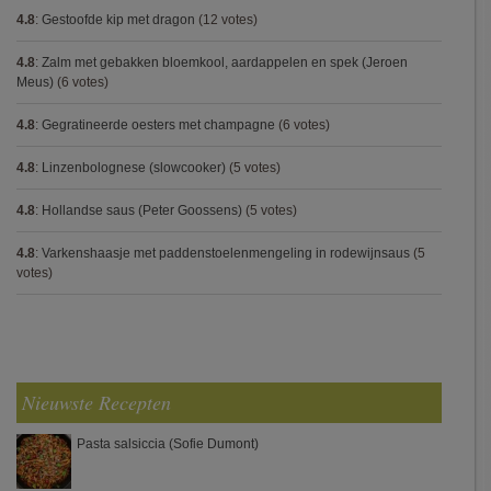
4.8
:
Gestoofde kip met dragon
(12 votes)
4.8
:
Zalm met gebakken bloemkool, aardappelen en spek (Jeroen
Meus)
(6 votes)
4.8
:
Gegratineerde oesters met champagne
(6 votes)
4.8
:
Linzenbolognese (slowcooker)
(5 votes)
4.8
:
Hollandse saus (Peter Goossens)
(5 votes)
4.8
:
Varkenshaasje met paddenstoelenmengeling in rodewijnsaus
(5
votes)
Nieuwste Recepten
Pasta salsiccia (Sofie Dumont)