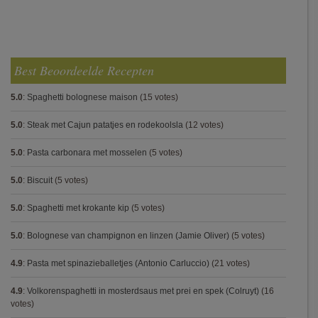
Best Beoordeelde Recepten
5.0
:
Spaghetti bolognese maison
(15 votes)
5.0
:
Steak met Cajun patatjes en rodekoolsla
(12 votes)
5.0
:
Pasta carbonara met mosselen
(5 votes)
5.0
:
Biscuit
(5 votes)
5.0
:
Spaghetti met krokante kip
(5 votes)
5.0
:
Bolognese van champignon en linzen (Jamie Oliver)
(5 votes)
4.9
:
Pasta met spinazieballetjes (Antonio Carluccio)
(21 votes)
4.9
:
Volkorenspaghetti in mosterdsaus met prei en spek (Colruyt)
(16
votes)