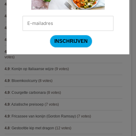
4.9
:
Gegratineerde gehaktballen in tomatensaus
(12 votes)
4.9
:
Gekarameliseerd witloof met serranoham (Ottolenghi)
(11 votes)
4.9
:
Pizza chicken BBQ
(11 votes)
4.9
:
Steak chimichurri (Gordon Ramsay)
(10 votes)
4.9
:
Aspergepuree met garnalen en zure room (Piet Huysentruyt)
(9
votes)
4.9
:
Konijn op Italiaanse wijze
(9 votes)
4.9
:
Bloemkoolcurry
(8 votes)
4.9
:
Courgette carbonara
(8 votes)
4.9
:
Aziatische preisoep
(7 votes)
4.9
:
Fricassee van konijn (Gordon Ramsay)
(7 votes)
4.8
:
Gestoofde kip met dragon
(12 votes)