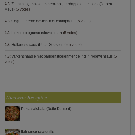
4.8
:
Zalm met gebakken bloemkool, aardappelen en spek (Jeroen
Meus)
(6 votes)
4.8
:
Gegratineerde oesters met champagne
(6 votes)
4.8
:
Linzenbolognese (slowcooker)
(5 votes)
4.8
:
Hollandse saus (Peter Goossens)
(5 votes)
4.8
:
Varkenshaasje met paddenstoelenmengeling in rodewijnsaus
(5
votes)
Nieuwste Recepten
Pasta salsiccia (Sofie Dumont)
Italiaanse ratatouille