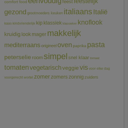
eenvoudig
feestelijk
feest
comfort food
italiaans
gezond
Italië
grootmoeders keuken
knoflook
klassiek
kip
kaas
kindvriendelijk
klassieker
makkelijk
kruidig
mager
look
pasta
oven
mediterraans
origineel
paprika
simpel
peterselie
room
snel klaar
tomaat
tomaten
vis
vegetarisch
veggie
voor elke dag
zomer
zomers
zonnig
zuiders
voorgerecht
wortel