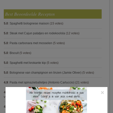
Best Beoordeelde Recepten
5.0
:
Spaghetti bolognese maison
(15 votes)
5.0
:
Steak met Cajun patatjes en rodekoolsla
(12 votes)
5.0
:
Pasta carbonara met mosselen
(5 votes)
5.0
:
Biscuit
(5 votes)
5.0
:
Spaghetti met krokante kip
(5 votes)
5.0
:
Bolognese van champignon en linzen (Jamie Oliver)
(5 votes)
4.9
:
Pasta met spinazieballetjes (Antonio Carluccio)
(21 votes)
×
4.9
:
Volkorenspaghetti in mosterdsaus met prei en spek (Colruyt)
(16
votes)
4.9
:
Gegrilde nougat met esdoornsiroop
(14 votes)