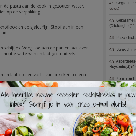
4.9
:
Gegratineer
en de pasta aan de kook in gezouten water.
votes)
ies op de verpakking.
4.9
:
Gekaramelis
(Ottolenghi)
(11 
knoflook en de sjalot fijn. Stoof aan in een
pan.
4.9
:
Pizza chic
 in schijfjes. Voeg toe aan de pan en laat even
4.9
:
Steak chimi
cheutje witte wijn en laat grotendeels
4.9
:
Aspergepure
Huysentruyt)
(9 
n en laat op een zacht vuur inkoken tot een
4.9
:
Konijn op It
4.9
:
Bloemkoolc
kte asperges in schijfjes. Voeg samen met
 saus. Laat nog even zachtjes pruttelen.
4.9
:
Courgette 
4.9
:
Aziatische 
roer door de saus. Houd warm.
4.9
:
Fricassee v
(tip: bespaar water en energie door het warme