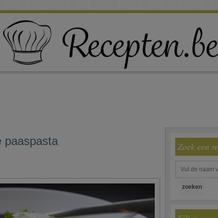
e paaspasta
Zoek een r