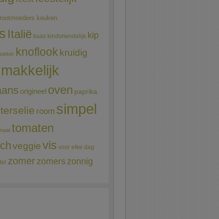
rootmoeders keuken
ns
Italië
kip
kaas
kindvriendelijk
knoflook
kruidig
sieker
makkelijk
oven
aans
origineel
paprika
simpel
terselie
room
tomaten
maat
vis
sch
veggie
voor elke dag
zomer
zomers
zonnig
tel