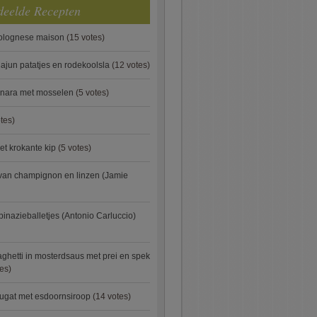
deelde Recepten
bolognese maison
(15 votes)
ajun patatjes en rodekoolsla
(12 votes)
onara met mosselen
(5 votes)
tes)
et krokante kip
(5 votes)
van champignon en linzen (Jamie
pinazieballetjes (Antonio Carluccio)
ghetti in mosterdsaus met prei en spek
es)
ugat met esdoornsiroop
(14 votes)