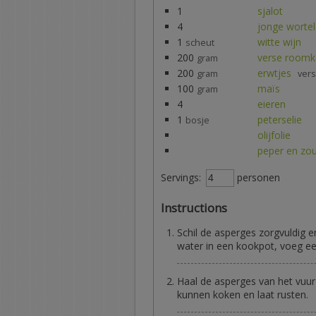
1
sjalot
4
jonge worte
1
witte wijn
scheut
200
verse roomk
gram
200
erwtjes
gram
vers
100
maïs
gram
4
eieren
1
peterselie
bosje
olijfolie
peper en zo
Servings:
personen
Instructions
Schil de asperges zorgvuldig e
water in een kookpot, voeg ee
Haal de asperges van het vuu
kunnen koken en laat rusten.