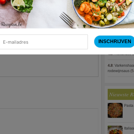
en).
4.8
:
Gestoofde k
4.8
:
Zalm met g
 peterselie. Roer het merendeel door de pasta
spek (Jeroen M
er en zout.
4.8
:
Gegratinee
rden. Schik op elk bord één gepeld,
ens opensnijdt. Bestrooi met de rest van de
4.8
:
Linzenbolo
Smakelijk!
4.8
:
Hollandse s
4.8
:
Varkenshaa
rodewijnsaus
(5
Nieuwste R
Pasta
Italia