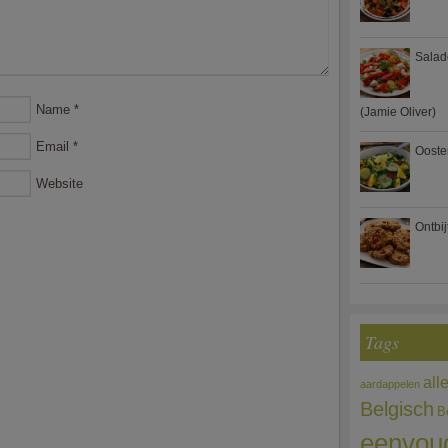
Salad
Name
*
(Jamie Oliver)
Email
*
Ooste
Website
Ontbi
Tags
all
aardappelen
Belgisch
B
eenvou