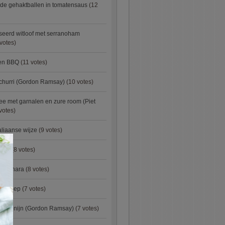
de gehaktballen in tomatensaus
(12
eerd witloof met serranoham
votes)
ken BBQ
(11 votes)
churri (Gordon Ramsay)
(10 votes)
e met garnalen en zure room (Piet
votes)
aliaanse wijze
(9 votes)
×
urry
(8 votes)
carbonara
(8 votes)
preisoep
(7 votes)
an konijn (Gordon Ramsay)
(7 votes)