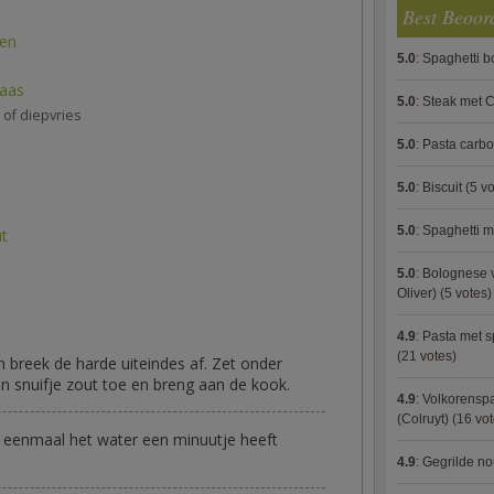
Best Beoor
len
5.0
:
Spaghetti 
aas
5.0
:
Steak met C
 of diepvries
5.0
:
Pasta carb
5.0
:
Biscuit
(5 vo
5.0
:
Spaghetti m
ut
5.0
:
Bolognese 
Oliver)
(5 votes)
4.9
:
Pasta met s
(21 votes)
n breek de harde uiteindes af. Zet onder
n snuifje zout toe en breng aan de kook.
4.9
:
Volkorenspa
(Colruyt)
(16 vot
r eenmaal het water een minuutje heeft
4.9
:
Gegrilde no