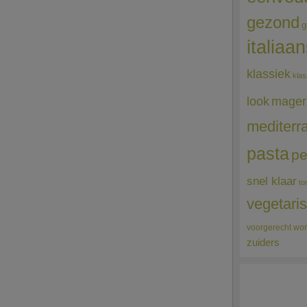
gezond
g
italiaa
klassiek
klas
mager
look
mediterr
pasta
pe
snel klaar
to
vegetari
voorgerecht
wor
zuiders