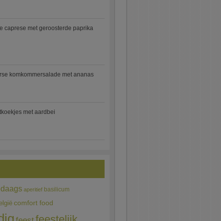
e caprese met geroosterde paprika
rse komkommersalade met ananas
jtkoekjes met aardbei
edaags
basilicum
aperitief
comfort food
elgië
dig
feestelijk
feest