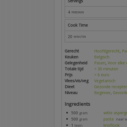
Servings
4
personen
Cook Time
20
minuten
Gerecht
Hoofdgerecht
,
Pa
Keuken
Belgisch
Gelegenheid
Pasen
,
Voor elke
Totale tijd
< 30 minuten
Prijs
< 6 euro
Vlees/vis/veg
Vegetarisch
Dieet
Gezonde recepte
Niveau
Beginner
,
Gevord
Ingredients
500
witte asperg
gram
500
pasta
gram
naar 
1
knoflook
teen