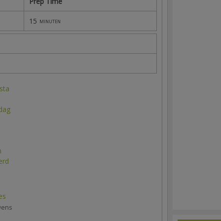
Prep Time
15
minuten
sta
 dag
n
erd
es
wens