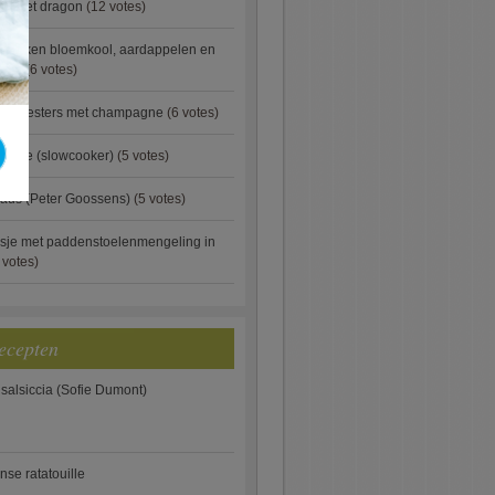
ip met dragon
(12 votes)
ebakken bloemkool, aardappelen en
eus)
(6 votes)
rde oesters met champagne
(6 votes)
gnese (slowcooker)
(5 votes)
aus (Peter Goossens)
(5 votes)
sje met paddenstoelenmengeling in
 votes)
ecepten
 salsiccia (Sofie Dumont)
anse ratatouille