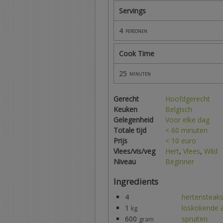
Servings
4
personen
Cook Time
25
minuten
Gerecht
Hoofdgerecht
Keuken
Belgisch
Gelegenheid
Voor elke dag
Totale tijd
< 60 minuten
Prijs
< 10 euro
Vlees/vis/veg
Hert
,
Vlees
,
Wild
Niveau
Beginner
Ingredients
4
hertensteak
1
loskokende 
kg
600
spruiten
gram