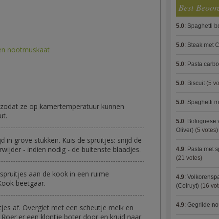
Best Beoor
5.0
:
Spaghetti 
5.0
:
Steak met C
 en nootmuskaat
5.0
:
Pasta carb
5.0
:
Biscuit
(5 vo
5.0
:
Spaghetti m
st zodat ze op kamertemperatuur kunnen
ut.
5.0
:
Bolognese 
Oliver)
(5 votes)
d in grove stukken. Kuis de spruitjes: snijd de
ijder - indien nodig - de buitenste blaadjes.
4.9
:
Pasta met s
(21 votes)
pruitjes aan de kook in een ruime
4.9
:
Volkorenspa
Kook beetgaar.
(Colruyt)
(16 vot
4.9
:
Gegrilde no
tjes af. Overgiet met een scheutje melk en
Roer er een klontje boter door en kruid naar