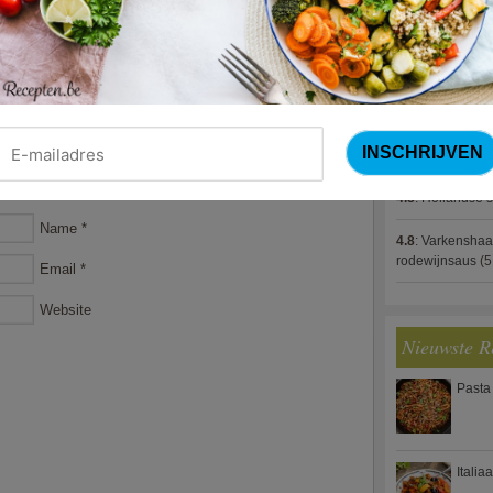
4.8
:
Gestoofde k
4.8
:
Zalm met g
spek (Jeroen M
4.8
:
Gegratinee
4.8
:
Linzenbolo
4.8
:
Hollandse s
Name
*
4.8
:
Varkenshaa
rodewijnsaus
(5
Email
*
Website
Nieuwste R
Pasta
Italia