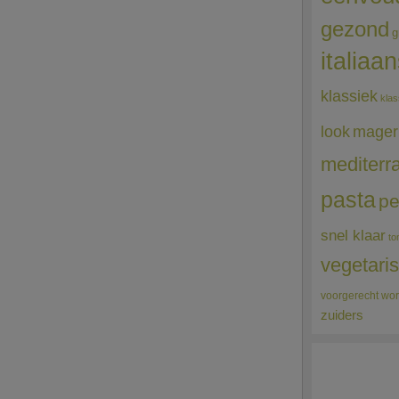
gezond
g
italiaa
klassiek
klas
mager
look
mediterr
pasta
pe
snel klaar
to
vegetari
voorgerecht
wor
zuiders