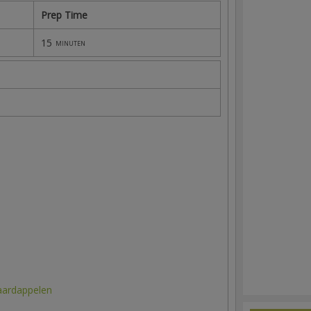
Prep Time
15
minuten
s
aardappelen