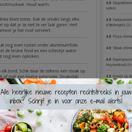
4.9
:
Gegratineer
 nootmuskaat. Houd warm.
votes)
inke klont boter. Bak de steaks langs elke
4.9
:
Gekaramelis
l op dat je ze niet te ver laat garen. Hert
(Ottolenghi)
(11 
anneer je het rosé serveert.
4.9
:
Pizza chic
aat nog even rusten onder aluminiumfolie.
4.9
:
Steak chimi
t de bruine fond en een scheutje water.
aat nog even opkoken.
4.9
:
Aspergepure
Huysentruyt)
(9 
n elk bord. Schik daar de telkens een steak op
 af met een beetje peterselie. Smakelijk!
4.9
:
Konijn op It
4.9
:
Bloemkoolc
4.9
:
Courgette 
4.9
:
Aziatische 
4.9
:
Fricassee v