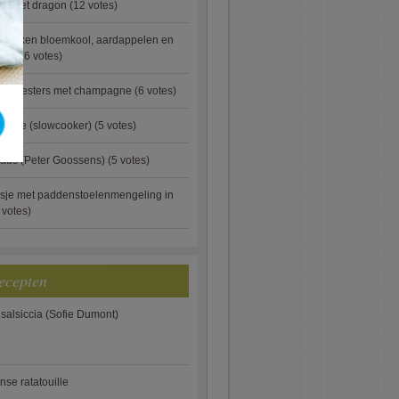
ip met dragon
(12 votes)
ebakken bloemkool, aardappelen en
eus)
(6 votes)
rde oesters met champagne
(6 votes)
gnese (slowcooker)
(5 votes)
aus (Peter Goossens)
(5 votes)
sje met paddenstoelenmengeling in
 votes)
ecepten
 salsiccia (Sofie Dumont)
anse ratatouille