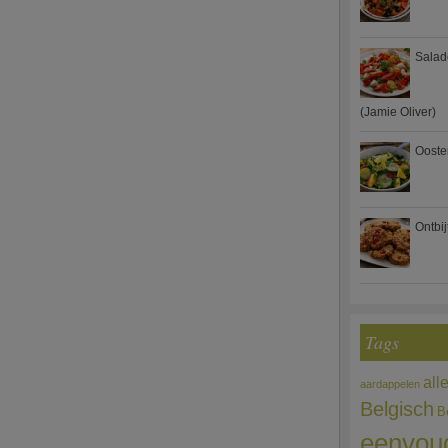
Salad
(Jamie Oliver)
Ooste
Ontbi
Tags
all
aardappelen
Belgisch
B
eenvou