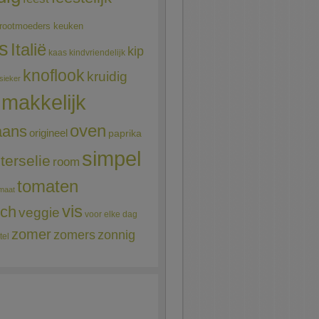
rootmoeders keuken
ns
Italië
kip
kaas
kindvriendelijk
knoflook
kruidig
sieker
makkelijk
oven
aans
origineel
paprika
simpel
terselie
room
tomaten
maat
vis
sch
veggie
voor elke dag
zomer
zomers
zonnig
tel