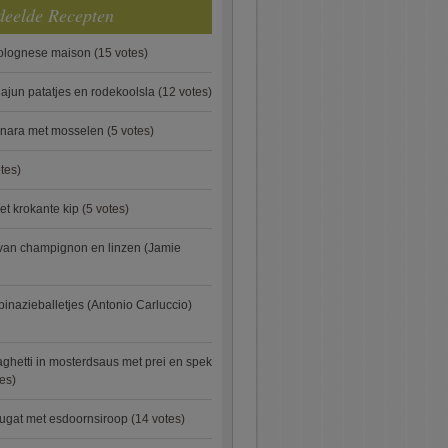
deelde Recepten
bolognese maison
(15 votes)
ajun patatjes en rodekoolsla
(12 votes)
onara met mosselen
(5 votes)
tes)
et krokante kip
(5 votes)
van champignon en linzen (Jamie
pinazieballetjes (Antonio Carluccio)
ghetti in mosterdsaus met prei en spek
es)
ugat met esdoornsiroop
(14 votes)