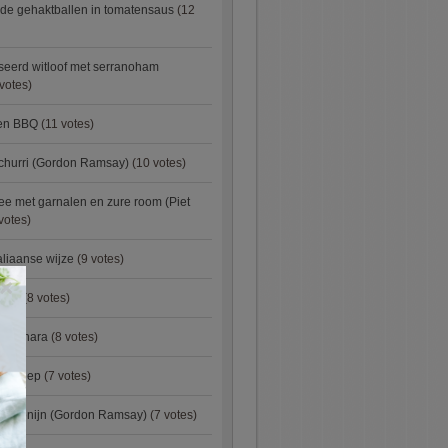
de gehaktballen in tomatensaus
(12
eerd witloof met serranoham
votes)
ken BBQ
(11 votes)
churri (Gordon Ramsay)
(10 votes)
e met garnalen en zure room (Piet
votes)
aliaanse wijze
(9 votes)
×
urry
(8 votes)
carbonara
(8 votes)
preisoep
(7 votes)
an konijn (Gordon Ramsay)
(7 votes)