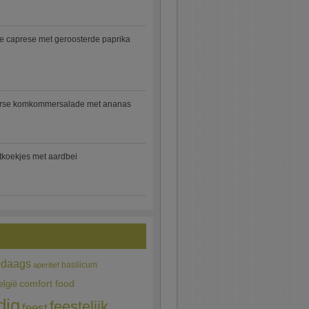
e caprese met geroosterde paprika
rse komkommersalade met ananas
jtkoekjes met aardbei
edaags
basilicum
aperitief
comfort food
elgië
dig
feestelijk
feest