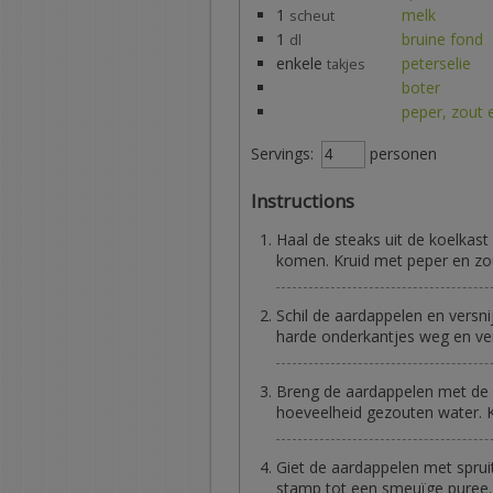
1
melk
scheut
1
bruine fond
dl
enkele
peterselie
takjes
boter
peper, zout
Servings:
personen
Instructions
Haal de steaks uit de koelka
komen. Kruid met peper en zo
Schil de aardappelen en versnij
harde onderkantjes weg en verw
Breng de aardappelen met de s
hoeveelheid gezouten water. 
Giet de aardappelen met sprui
stamp tot een smeuïge puree. 