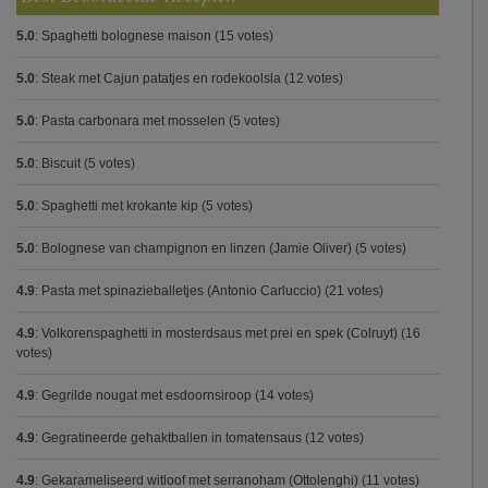
5.0
:
Spaghetti bolognese maison
(15 votes)
5.0
:
Steak met Cajun patatjes en rodekoolsla
(12 votes)
5.0
:
Pasta carbonara met mosselen
(5 votes)
5.0
:
Biscuit
(5 votes)
5.0
:
Spaghetti met krokante kip
(5 votes)
5.0
:
Bolognese van champignon en linzen (Jamie Oliver)
(5 votes)
4.9
:
Pasta met spinazieballetjes (Antonio Carluccio)
(21 votes)
4.9
:
Volkorenspaghetti in mosterdsaus met prei en spek (Colruyt)
(16
votes)
4.9
:
Gegrilde nougat met esdoornsiroop
(14 votes)
4.9
:
Gegratineerde gehaktballen in tomatensaus
(12 votes)
4.9
:
Gekarameliseerd witloof met serranoham (Ottolenghi)
(11 votes)