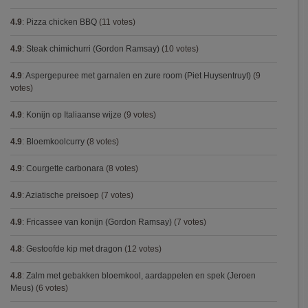
4.9
:
Pizza chicken BBQ
(11 votes)
4.9
:
Steak chimichurri (Gordon Ramsay)
(10 votes)
4.9
:
Aspergepuree met garnalen en zure room (Piet Huysentruyt)
(9
votes)
4.9
:
Konijn op Italiaanse wijze
(9 votes)
4.9
:
Bloemkoolcurry
(8 votes)
4.9
:
Courgette carbonara
(8 votes)
4.9
:
Aziatische preisoep
(7 votes)
4.9
:
Fricassee van konijn (Gordon Ramsay)
(7 votes)
4.8
:
Gestoofde kip met dragon
(12 votes)
4.8
:
Zalm met gebakken bloemkool, aardappelen en spek (Jeroen
Meus)
(6 votes)