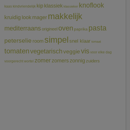
knoflook
klassiek
kip
kaas
kindvriendelijk
klassieker
makkelijk
kruidig
mager
look
pasta
oven
mediterraans
origineel
paprika
simpel
peterselie
room
snel klaar
tomaat
tomaten
vis
vegetarisch
veggie
voor elke dag
zomer
zomers
zonnig
zuiders
voorgerecht
wortel