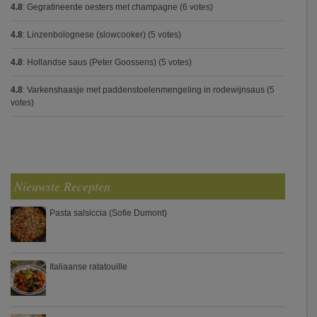
4.8
:
Gegratineerde oesters met champagne
(6 votes)
4.8
:
Linzenbolognese (slowcooker)
(5 votes)
4.8
:
Hollandse saus (Peter Goossens)
(5 votes)
4.8
:
Varkenshaasje met paddenstoelenmengeling in rodewijnsaus
(5
votes)
Nieuwste Recepten
Pasta salsiccia (Sofie Dumont)
Italiaanse ratatouille