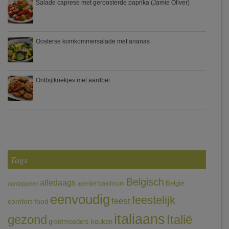
Salade caprese met geroosterde paprika (Jamie Oliver)
Oosterse komkommersalade met ananas
Ontbijtkoekjes met aardbei
Tags
Belgisch
alledaags
België
basilicum
aardappelen
aperitief
eenvoudig
feestelijk
feest
comfort food
italiaans
gezond
Italië
grootmoeders keuken