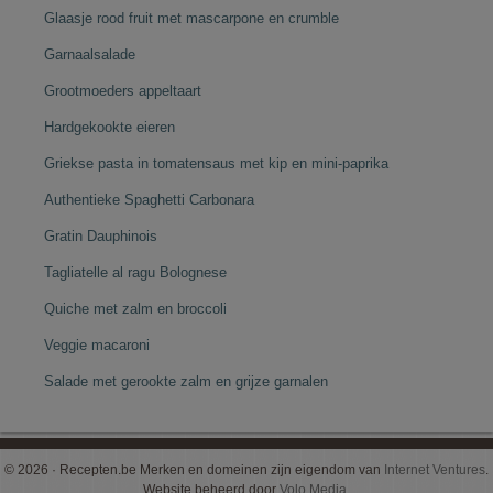
Glaasje rood fruit met mascarpone en crumble
Garnaalsalade
Grootmoeders appeltaart
Hardgekookte eieren
Griekse pasta in tomatensaus met kip en mini-paprika
Authentieke Spaghetti Carbonara
Gratin Dauphinois
Tagliatelle al ragu Bolognese
Quiche met zalm en broccoli
Veggie macaroni
Salade met gerookte zalm en grijze garnalen
© 2026 · Recepten.be Merken en domeinen zijn eigendom van
Internet Ventures
.
Website beheerd door
Volo Media
.