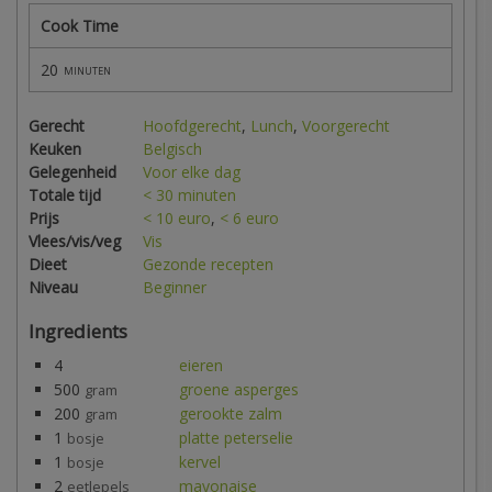
Cook Time
20
minuten
Gerecht
Hoofdgerecht
,
Lunch
,
Voorgerecht
Keuken
Belgisch
Gelegenheid
Voor elke dag
Totale tijd
< 30 minuten
Prijs
< 10 euro
,
< 6 euro
Vlees/vis/veg
Vis
Dieet
Gezonde recepten
Niveau
Beginner
Ingredients
4
eieren
500
groene asperges
gram
200
gerookte zalm
gram
1
platte peterselie
bosje
1
kervel
bosje
2
mayonaise
eetlepels