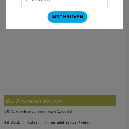
Best Beoordeelde Recepten
5.0
:
Spaghetti bolognese maison
(15 votes)
5.0
:
Steak met Cajun patatjes en rodekoolsla
(12 votes)