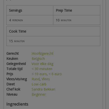
Servings
Prep Time
4
10
personen
minuten
Cook Time
15
minuten
Gerecht
Hoofdgerecht
Keuken
Belgisch
Gelegenheid
Voor elke dag
Totale tijd
< 30 minuten
Prijs
< 10 euro
,
< 6 euro
Vlees/vis/veg
Rund
,
Vlees
Dieet
Low-carb
Chef kok
Sandra Bekkari
Niveau
Beginner
Ingredients