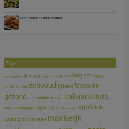
Ontbijtkoekjes met aardbei
Tags
Belgisch
alledaags
België
basilicum
aardappelen
aperitief
eenvoudig
feestelijk
feest
comfort food
italiaans
gezond
Italië
grootmoeders keuken
knoflook
klassiek
kip
kaas
kindvriendelijk
klassieker
makkelijk
kruidig
mager
look