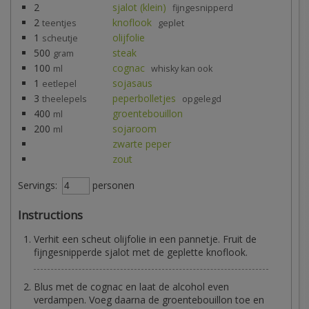
2
sjalot (klein)
fijngesnipperd
2
knoflook
teentjes
geplet
1
olijfolie
scheutje
500
steak
gram
100
cognac
ml
whisky kan ook
1
sojasaus
eetlepel
3
peperbolletjes
theelepels
opgelegd
400
groentebouillon
ml
200
sojaroom
ml
zwarte peper
zout
Servings:
personen
Instructions
Verhit een scheut olijfolie in een pannetje. Fruit de
fijngesnipperde sjalot met de geplette knoflook.
Blus met de cognac en laat de alcohol even
verdampen. Voeg daarna de groentebouillon toe en