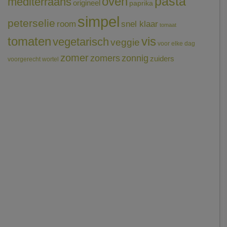
pasta
oven
mediterraans
origineel
paprika
simpel
peterselie
room
snel klaar
tomaat
tomaten
vis
vegetarisch
veggie
voor elke dag
zomer
zomers
zonnig
zuiders
voorgerecht
wortel