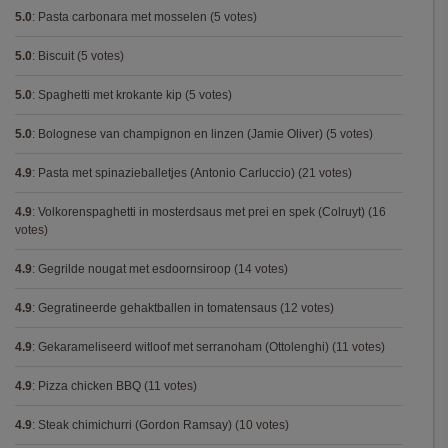
5.0
:
Pasta carbonara met mosselen
(5 votes)
5.0
:
Biscuit
(5 votes)
5.0
:
Spaghetti met krokante kip
(5 votes)
5.0
:
Bolognese van champignon en linzen (Jamie Oliver)
(5 votes)
4.9
:
Pasta met spinazieballetjes (Antonio Carluccio)
(21 votes)
4.9
:
Volkorenspaghetti in mosterdsaus met prei en spek (Colruyt)
(16
votes)
4.9
:
Gegrilde nougat met esdoornsiroop
(14 votes)
4.9
:
Gegratineerde gehaktballen in tomatensaus
(12 votes)
4.9
:
Gekarameliseerd witloof met serranoham (Ottolenghi)
(11 votes)
4.9
:
Pizza chicken BBQ
(11 votes)
4.9
:
Steak chimichurri (Gordon Ramsay)
(10 votes)