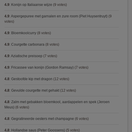
4.9
:
Konijn op Italiaanse wijze
(9 votes)
4.9
:
Aspergepuree met garnalen en zure room (Piet Huysentruyt)
(9
votes)
4.9
:
Bloemkoolcurry
(8 votes)
4.9
:
Courgette carbonara
(8 votes)
4.9
:
Aziatische preisoep
(7 votes)
4.9
:
Fricassee van konijn (Gordon Ramsay)
(7 votes)
4.8
:
Gestoofde kip met dragon
(12 votes)
4.8
:
Gevulde courgette met gehakt
(12 votes)
4.8
:
Zalm met gebakken bloemkool, aardappelen en spek (Jeroen
Meus)
(6 votes)
4.8
:
Gegratineerde oesters met champagne
(6 votes)
4.8
:
Hollandse saus (Peter Goossens)
(5 votes)