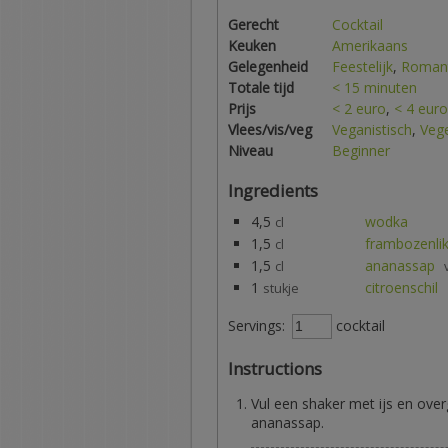
Gerecht
Cocktail
Keuken
Amerikaans
Gelegenheid
Feestelijk
,
Romant
Totale tijd
< 15 minuten
Prijs
< 2 euro
,
< 4 euro
Vlees/vis/veg
Veganistisch
,
Vege
Niveau
Beginner
Ingredients
4,5
wodka
cl
1,5
frambozenli
cl
1,5
ananassap
cl
1
citroenschil
stukje
Servings:
cocktail
Instructions
Vul een shaker met ijs en ove
ananassap.