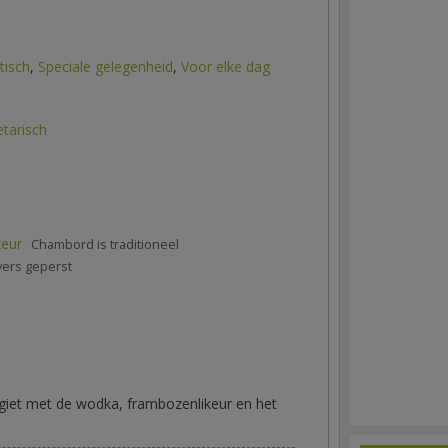
isch
,
Speciale gelegenheid
,
Voor elke dag
tarisch
keur
Chambord is traditioneel
vers geperst
rgiet met de wodka, frambozenlikeur en het