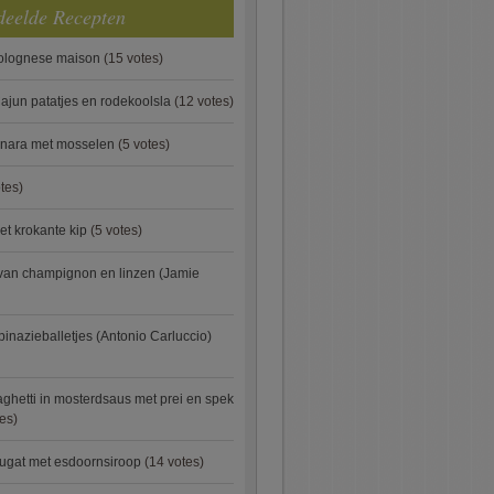
deelde Recepten
bolognese maison
(15 votes)
ajun patatjes en rodekoolsla
(12 votes)
onara met mosselen
(5 votes)
tes)
et krokante kip
(5 votes)
van champignon en linzen (Jamie
pinazieballetjes (Antonio Carluccio)
ghetti in mosterdsaus met prei en spek
es)
ugat met esdoornsiroop
(14 votes)