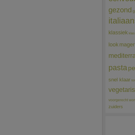
gezond
g
italiaa
klassiek
klas
mager
look
mediterr
pasta
pe
snel klaar
to
vegetari
voorgerecht
wor
zuiders