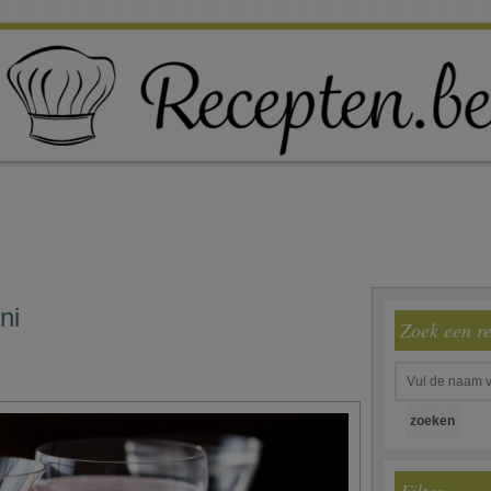
ni
Zoek een r