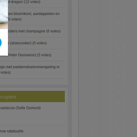
ip met dragon
(12 votes)
ebakken bloemkool, aardappelen en
eus)
(6 votes)
rde oesters met champagne
(6 votes)
gnese (slowcooker)
(5 votes)
aus (Peter Goossens)
(5 votes)
sje met paddenstoelenmengeling in
 votes)
ecepten
 salsiccia (Sofie Dumont)
anse ratatouille