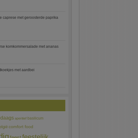
e caprese met geroosterde paprika
rse komkommersalade met ananas
jtkoekjes met aardbei
edaags
basilicum
aperitief
comfort food
elgië
dig
feestelijk
feest