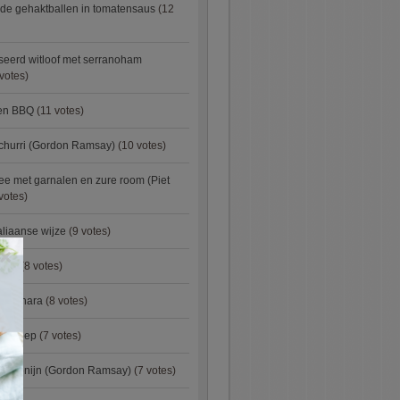
de gehaktballen in tomatensaus
(12
eerd witloof met serranoham
votes)
ken BBQ
(11 votes)
churri (Gordon Ramsay)
(10 votes)
e met garnalen en zure room (Piet
votes)
aliaanse wijze
(9 votes)
×
urry
(8 votes)
carbonara
(8 votes)
preisoep
(7 votes)
an konijn (Gordon Ramsay)
(7 votes)