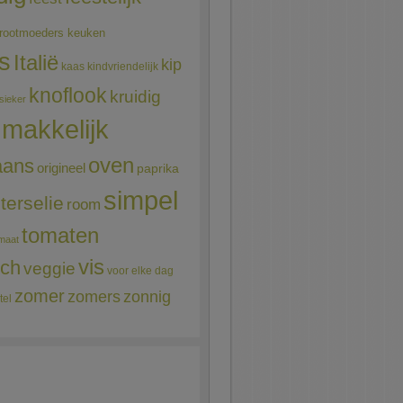
rootmoeders keuken
ns
Italië
kip
kaas
kindvriendelijk
knoflook
kruidig
sieker
makkelijk
oven
aans
origineel
paprika
simpel
terselie
room
tomaten
maat
vis
sch
veggie
voor elke dag
zomer
zomers
zonnig
tel