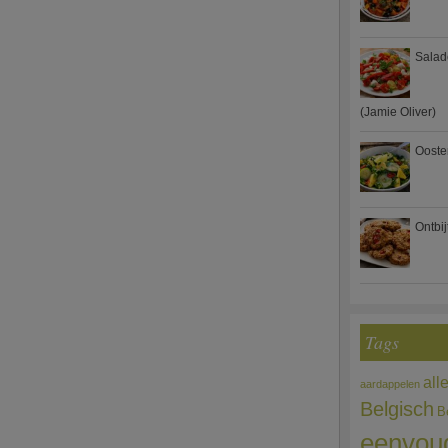
Salad
(Jamie Oliver)
Ooste
Ontbi
Tags
all
aardappelen
Belgisch
B
eenvou