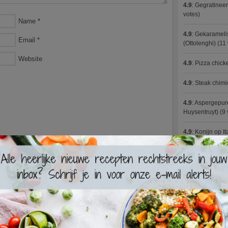
4.9
:
Gegratineer
votes)
Name
*
4.9
:
Gekaramelis
Email
*
(Ottolenghi)
(11 
Website
4.9
:
Pizza chic
4.9
:
Steak chimi
4.9
:
Aspergepure
Huysentruyt)
(9 
4.9
:
Konijn op It
4.9
:
Bloemkoolc
4.9
:
Courgette 
4.9
:
Aziatische 
4.9
:
Fricassee v