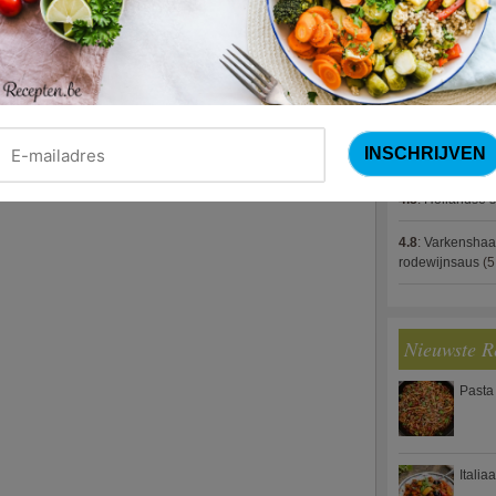
4.8
:
Gestoofde k
4.8
:
Zalm met g
spek (Jeroen M
4.8
:
Gegratinee
4.8
:
Linzenbolo
4.8
:
Hollandse s
4.8
:
Varkenshaa
rodewijnsaus
(5
Nieuwste R
Pasta
Italia