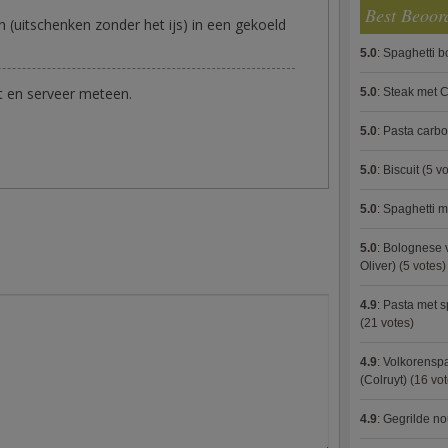
Best Beoor
 (uitschenken zonder het ijs) in een gekoeld
5.0
:
Spaghetti 
it en serveer meteen.
5.0
:
Steak met C
5.0
:
Pasta carb
5.0
:
Biscuit
(5 vo
5.0
:
Spaghetti m
5.0
:
Bolognese 
Oliver)
(5 votes)
4.9
:
Pasta met s
(21 votes)
4.9
:
Volkorenspa
(Colruyt)
(16 vot
4.9
:
Gegrilde no