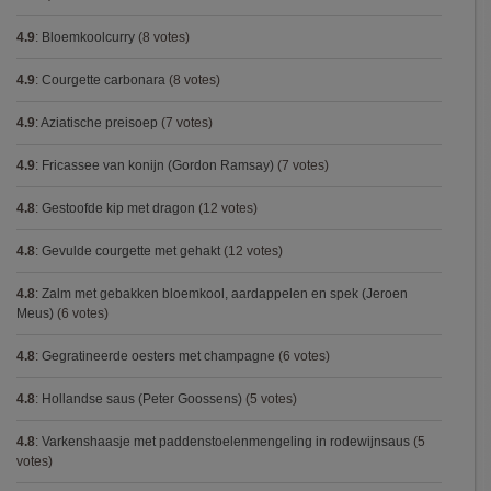
4.9
:
Bloemkoolcurry
(8 votes)
4.9
:
Courgette carbonara
(8 votes)
4.9
:
Aziatische preisoep
(7 votes)
4.9
:
Fricassee van konijn (Gordon Ramsay)
(7 votes)
4.8
:
Gestoofde kip met dragon
(12 votes)
4.8
:
Gevulde courgette met gehakt
(12 votes)
4.8
:
Zalm met gebakken bloemkool, aardappelen en spek (Jeroen
Meus)
(6 votes)
4.8
:
Gegratineerde oesters met champagne
(6 votes)
4.8
:
Hollandse saus (Peter Goossens)
(5 votes)
4.8
:
Varkenshaasje met paddenstoelenmengeling in rodewijnsaus
(5
votes)