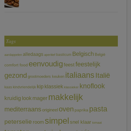
Tags
Belgisch
alledaags
België
basilicum
aardappelen
aperitief
eenvoudig
feestelijk
feest
comfort food
italiaans
gezond
Italië
grootmoeders keuken
knoflook
klassiek
kip
kaas
kindvriendelijk
klassieker
makkelijk
kruidig
mager
look
pasta
oven
mediterraans
origineel
paprika
simpel
peterselie
room
snel klaar
tomaat