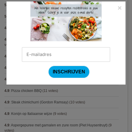
5.0
:
Spaghetti met krokante kip
(5 votes)
×
5.0
:
Bolognese van champignon en linzen (Jamie Oliver)
(5 votes)
4.9
:
Pasta met spinazieballetjes (Antonio Carluccio)
(21 votes)
4.9
:
Volkorenspaghetti in mosterdsaus met prei en spek (Colruyt)
(16
votes)
4.9
:
Gegrilde nougat met esdoornsiroop
(14 votes)
4.9
:
Gegratineerde gehaktballen in tomatensaus
(12 votes)
4.9
:
Gekarameliseerd witloof met serranoham (Ottolenghi)
(11 votes)
4.9
:
Pizza chicken BBQ
(11 votes)
4.9
:
Steak chimichurri (Gordon Ramsay)
(10 votes)
4.9
:
Konijn op Italiaanse wijze
(9 votes)
4.9
:
Aspergepuree met garnalen en zure room (Piet Huysentruyt)
(9
votes)