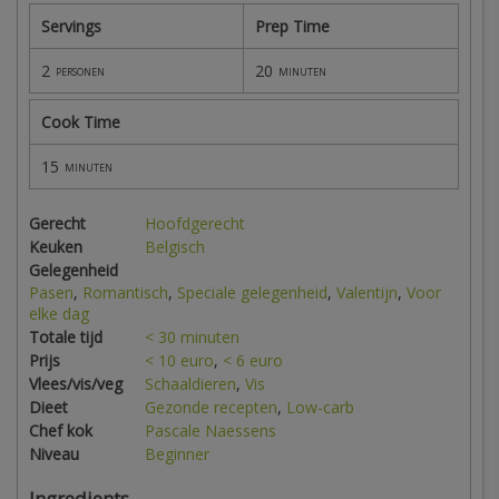
Servings
Prep Time
2
20
personen
minuten
Cook Time
15
minuten
Gerecht
Hoofdgerecht
Keuken
Belgisch
Gelegenheid
Pasen
,
Romantisch
,
Speciale gelegenheid
,
Valentijn
,
Voor
elke dag
Totale tijd
< 30 minuten
Prijs
< 10 euro
,
< 6 euro
Vlees/vis/veg
Schaaldieren
,
Vis
Dieet
Gezonde recepten
,
Low-carb
Chef kok
Pascale Naessens
Niveau
Beginner
Ingredients