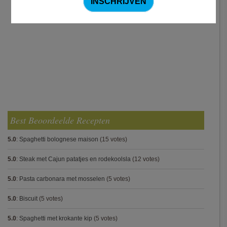
Best Beoordeelde Recepten
5.0
:
Spaghetti bolognese maison
(15 votes)
5.0
:
Steak met Cajun patatjes en rodekoolsla
(12 votes)
5.0
:
Pasta carbonara met mosselen
(5 votes)
5.0
:
Biscuit
(5 votes)
5.0
:
Spaghetti met krokante kip
(5 votes)