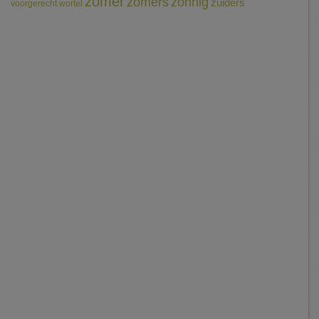
zomer
zomers
zonnig
zuiders
voorgerecht
wortel