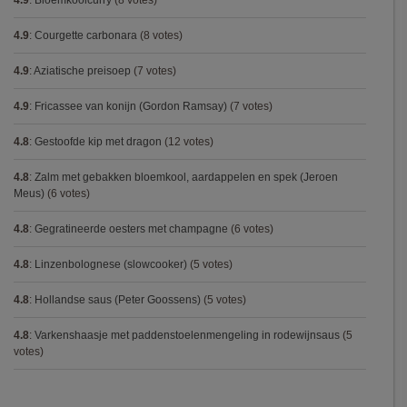
4.9
:
Bloemkoolcurry
(8 votes)
4.9
:
Courgette carbonara
(8 votes)
4.9
:
Aziatische preisoep
(7 votes)
4.9
:
Fricassee van konijn (Gordon Ramsay)
(7 votes)
4.8
:
Gestoofde kip met dragon
(12 votes)
4.8
:
Zalm met gebakken bloemkool, aardappelen en spek (Jeroen
Meus)
(6 votes)
4.8
:
Gegratineerde oesters met champagne
(6 votes)
4.8
:
Linzenbolognese (slowcooker)
(5 votes)
4.8
:
Hollandse saus (Peter Goossens)
(5 votes)
4.8
:
Varkenshaasje met paddenstoelenmengeling in rodewijnsaus
(5
votes)