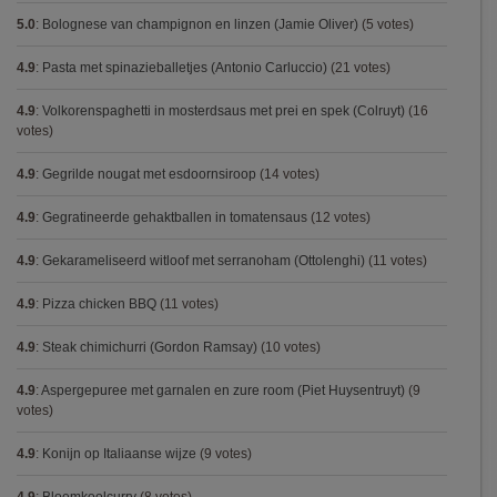
5.0
:
Bolognese van champignon en linzen (Jamie Oliver)
(5 votes)
4.9
:
Pasta met spinazieballetjes (Antonio Carluccio)
(21 votes)
4.9
:
Volkorenspaghetti in mosterdsaus met prei en spek (Colruyt)
(16
votes)
4.9
:
Gegrilde nougat met esdoornsiroop
(14 votes)
4.9
:
Gegratineerde gehaktballen in tomatensaus
(12 votes)
4.9
:
Gekarameliseerd witloof met serranoham (Ottolenghi)
(11 votes)
4.9
:
Pizza chicken BBQ
(11 votes)
4.9
:
Steak chimichurri (Gordon Ramsay)
(10 votes)
4.9
:
Aspergepuree met garnalen en zure room (Piet Huysentruyt)
(9
votes)
4.9
:
Konijn op Italiaanse wijze
(9 votes)