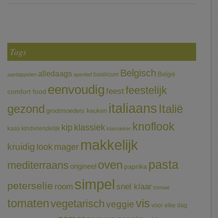
Tags
Belgisch
alledaags
België
basilicum
aardappelen
aperitief
eenvoudig
feestelijk
feest
comfort food
italiaans
gezond
Italië
grootmoeders keuken
knoflook
klassiek
kip
kaas
kindvriendelijk
klassieker
makkelijk
kruidig
mager
look
pasta
oven
mediterraans
origineel
paprika
simpel
peterselie
room
snel klaar
tomaat
tomaten
vis
vegetarisch
veggie
voor elke dag