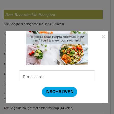
Best Beoordeelde Recepten
5.0
:
Spaghetti bolognese maison
(15 votes)
5.0
:
Steak met Cajun patatjes en rodekoolsla
(12 votes)
×
5.0
:
Pasta carbonara met mosselen
(5 votes)
5.0
:
Biscuit
(5 votes)
5.0
:
Spaghetti met krokante kip
(5 votes)
5.0
:
Bolognese van champignon en linzen (Jamie Oliver)
(5 votes)
4.9
:
Pasta met spinazieballetjes (Antonio Carluccio)
(21 votes)
4.9
:
Volkorenspaghetti in mosterdsaus met prei en spek (Colruyt)
(16
votes)
4.9
:
Gegrilde nougat met esdoornsiroop
(14 votes)