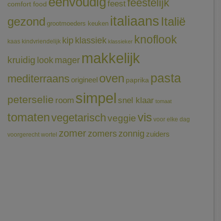
eenvoudig
feestelijk
feest
comfort food
italiaans
gezond
Italië
grootmoeders keuken
knoflook
klassiek
kip
kaas
kindvriendelijk
klassieker
makkelijk
kruidig
mager
look
pasta
oven
mediterraans
origineel
paprika
simpel
peterselie
room
snel klaar
tomaat
tomaten
vis
vegetarisch
veggie
voor elke dag
zomer
zomers
zonnig
zuiders
voorgerecht
wortel