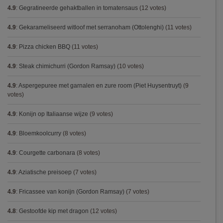
4.9
:
Gegratineerde gehaktballen in tomatensaus
(12 votes)
4.9
:
Gekarameliseerd witloof met serranoham (Ottolenghi)
(11 votes)
4.9
:
Pizza chicken BBQ
(11 votes)
4.9
:
Steak chimichurri (Gordon Ramsay)
(10 votes)
4.9
:
Aspergepuree met garnalen en zure room (Piet Huysentruyt)
(9
votes)
4.9
:
Konijn op Italiaanse wijze
(9 votes)
4.9
:
Bloemkoolcurry
(8 votes)
4.9
:
Courgette carbonara
(8 votes)
4.9
:
Aziatische preisoep
(7 votes)
4.9
:
Fricassee van konijn (Gordon Ramsay)
(7 votes)
4.8
:
Gestoofde kip met dragon
(12 votes)