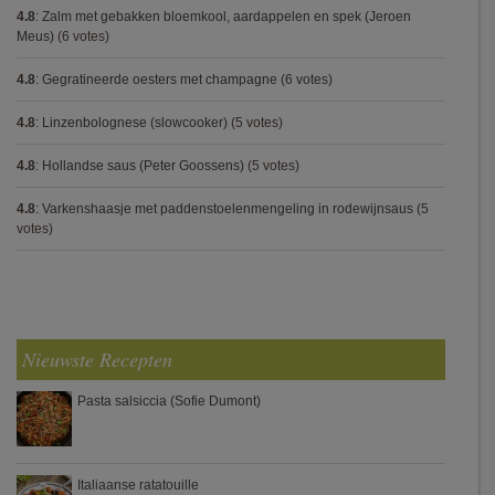
4.8
:
Zalm met gebakken bloemkool, aardappelen en spek (Jeroen
Meus)
(6 votes)
4.8
:
Gegratineerde oesters met champagne
(6 votes)
4.8
:
Linzenbolognese (slowcooker)
(5 votes)
4.8
:
Hollandse saus (Peter Goossens)
(5 votes)
4.8
:
Varkenshaasje met paddenstoelenmengeling in rodewijnsaus
(5
votes)
Nieuwste Recepten
Pasta salsiccia (Sofie Dumont)
Italiaanse ratatouille