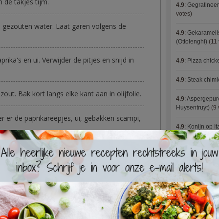
n de takjes tijm.
4.9
:
Gegratineer
votes)
 gezouten water. Laat garen volgens de
4.9
:
Gekaramelis
(Ottolenghi)
(11 
rika's en ui. Verwijder de pitjes en snijd in
4.9
:
Pizza chic
4.9
:
Steak chimi
ut. Bak kort langs elke kant aan in olijfolie.
4.9
:
Aspergepure
Huysentruyt)
(9 
r er de paprikareepjes, ui, gebakken scampi,
4.9
:
Konijn op It
4.9
:
Bloemkoolc
 met rucola. Smakelijk!
4.9
:
Courgette 
4.9
:
Aziatische 
4.9
:
Fricassee v