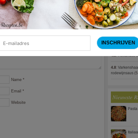
4.8
:
Gestoofde k
4.8
:
Zalm met g
spek (Jeroen M
4.8
:
Gegratinee
4.8
:
Linzenbolo
4.8
:
Hollandse s
4.8
:
Varkenshaa
rodewijnsaus
(5
Name
*
Email
*
Nieuwste R
Website
Pasta
Italia