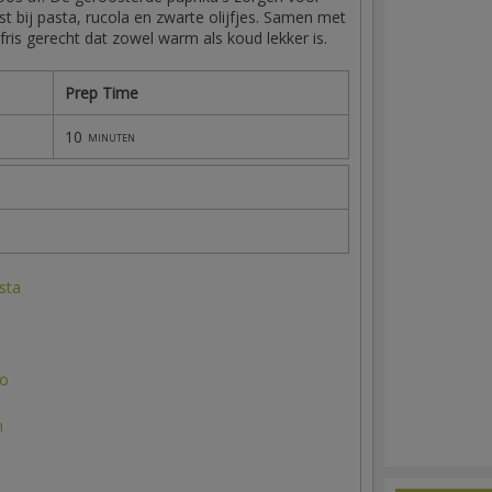
t bij pasta, rucola en zwarte olijfjes. Samen met
is gerecht dat zowel warm als koud lekker is.
Prep Time
10
minuten
sta
ro
n