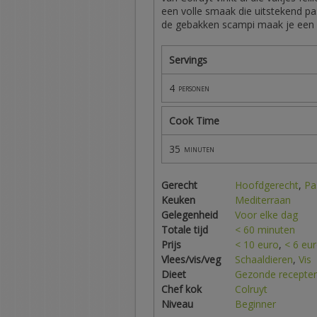
een volle smaak die uitstekend pas
de gebakken scampi maak je een fr
Servings
4
personen
Cook Time
35
minuten
Gerecht
Hoofdgerecht
,
Pa
Keuken
Mediterraan
Gelegenheid
Voor elke dag
Totale tijd
< 60 minuten
Prijs
< 10 euro
,
< 6 eu
Vlees/vis/veg
Schaaldieren
,
Vis
Dieet
Gezonde recepte
Chef kok
Colruyt
Niveau
Beginner