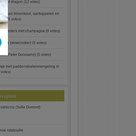
ip met dragon
(12 votes)
ebakken bloemkool, aardappelen en
eus)
(6 votes)
rde oesters met champagne
(6 votes)
gnese (slowcooker)
(5 votes)
aus (Peter Goossens)
(5 votes)
sje met paddenstoelenmengeling in
 votes)
ecepten
 salsiccia (Sofie Dumont)
anse ratatouille