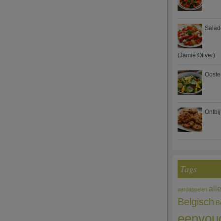
Salad
(Jamie Oliver)
Ooste
Ontbi
Tags
all
aardappelen
Belgisch
B
eenvou