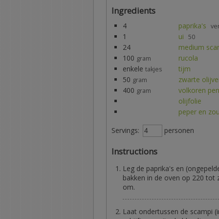
Ingredients
4
paprika's
ve
1
ui
50
24
medium sca
100
rucola
gram
enkele
tijm
takjes
50
zwarte olijv
gram
400
volkoren pe
gram
olijfolie
peper en zo
Servings:
personen
Instructions
Leg de paprika's en (ongepeld
bakken in de oven op 220 tot 
om.
Laat ondertussen de scampi (in