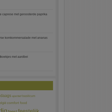
e caprese met geroosterde paprika
rse komkommersalade met ananas
jtkoekjes met aardbei
edaags
basilicum
aperitief
comfort food
elgië
dig
feestelijk
feest