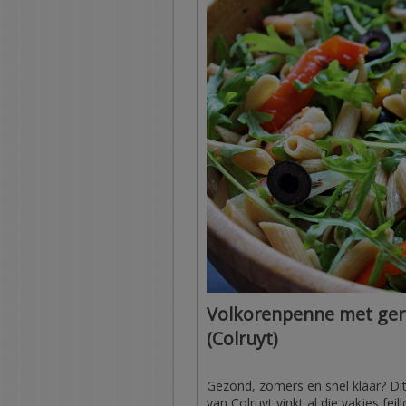
Volkorenpenne met gero
(Colruyt)
Gezond, zomers en snel klaar? Di
van Colruyt vinkt al die vakjes fe