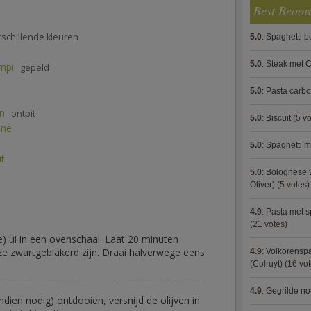
Best Beoor
rschillende kleuren
5.0
:
Spaghetti 
5.0
:
Steak met C
mpi
gepeld
5.0
:
Pasta carb
en
ontpit
5.0
:
Biscuit
(5 vo
nne
5.0
:
Spaghetti m
ut
5.0
:
Bolognese 
Oliver)
(5 votes)
4.9
:
Pasta met s
(21 votes)
e) ui in een ovenschaal. Laat 20 minuten
ze zwartgeblakerd zijn. Draai halverwege eens
4.9
:
Volkorenspa
(Colruyt)
(16 vot
4.9
:
Gegrilde no
dien nodig) ontdooien, versnijd de olijven in