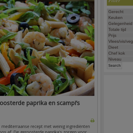
Filter
osterde paprika en scampi’s
t mediterraanse recept met weinig ingrediënten
illoos af. De geroosterde paprika's zorgen voor