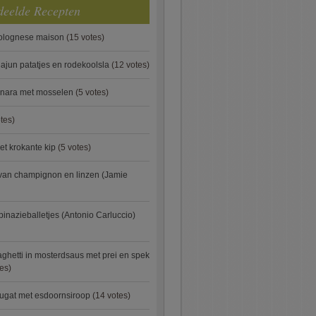
deelde Recepten
bolognese maison
(15 votes)
ajun patatjes en rodekoolsla
(12 votes)
onara met mosselen
(5 votes)
tes)
et krokante kip
(5 votes)
van champignon en linzen (Jamie
pinazieballetjes (Antonio Carluccio)
ghetti in mosterdsaus met prei en spek
es)
ugat met esdoornsiroop
(14 votes)