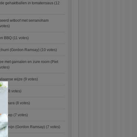
de gehaktballen in tomatensaus
(12
eerd witloof met serranoham
votes)
ken BBQ
(11 votes)
churri (Gordon Ramsay)
(10 votes)
e met garnalen en zure room (Piet
votes)
aliaanse wijze
(9 votes)
×
urry
(8 votes)
carbonara
(8 votes)
preisoep
(7 votes)
an konijn (Gordon Ramsay)
(7 votes)