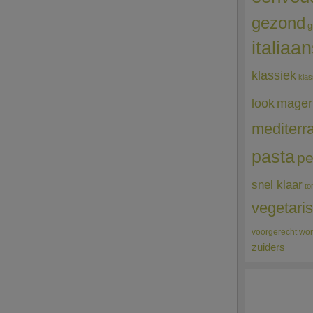
gezond
g
italiaa
klassiek
klas
mager
look
mediterr
pasta
pe
snel klaar
to
vegetari
voorgerecht
wor
zuiders