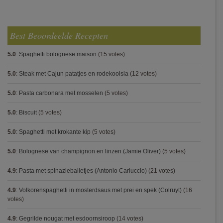
Best Beoordeelde Recepten
5.0
:
Spaghetti bolognese maison
(15 votes)
5.0
:
Steak met Cajun patatjes en rodekoolsla
(12 votes)
5.0
:
Pasta carbonara met mosselen
(5 votes)
5.0
:
Biscuit
(5 votes)
5.0
:
Spaghetti met krokante kip
(5 votes)
5.0
:
Bolognese van champignon en linzen (Jamie Oliver)
(5 votes)
4.9
:
Pasta met spinazieballetjes (Antonio Carluccio)
(21 votes)
4.9
:
Volkorenspaghetti in mosterdsaus met prei en spek (Colruyt)
(16
votes)
4.9
:
Gegrilde nougat met esdoornsiroop
(14 votes)