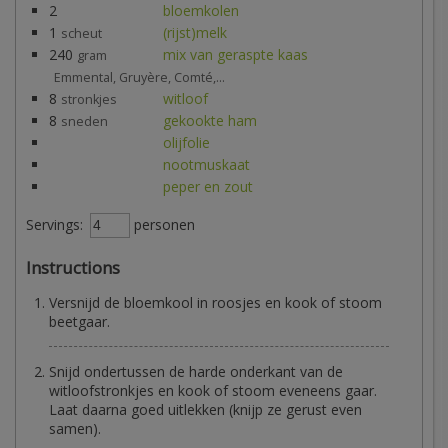
2
bloemkolen
1
(rijst)melk
scheut
240
mix van geraspte kaas
gram
Emmental, Gruyère, Comté,...
8
witloof
stronkjes
8
gekookte ham
sneden
olijfolie
nootmuskaat
peper en zout
Servings:
personen
Instructions
Versnijd de bloemkool in roosjes en kook of stoom
beetgaar.
Snijd ondertussen de harde onderkant van de
witloofstronkjes en kook of stoom eveneens gaar.
Laat daarna goed uitlekken (knijp ze gerust even
samen).