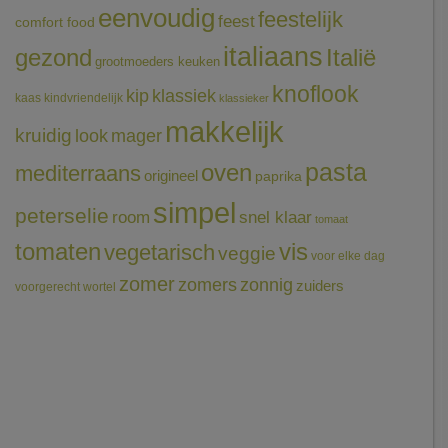
eenvoudig
feestelijk
feest
comfort food
italiaans
gezond
Italië
grootmoeders keuken
knoflook
klassiek
kip
kaas
kindvriendelijk
klassieker
makkelijk
kruidig
mager
look
pasta
oven
mediterraans
origineel
paprika
simpel
peterselie
room
snel klaar
tomaat
tomaten
vis
vegetarisch
veggie
voor elke dag
zomer
zomers
zonnig
zuiders
voorgerecht
wortel