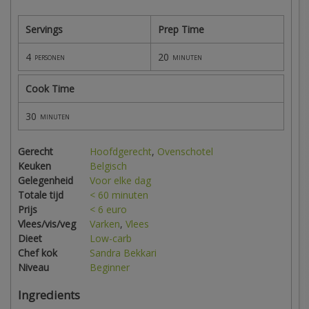
Servings
Prep Time
4
20
personen
minuten
Cook Time
30
minuten
Gerecht
Hoofdgerecht
,
Ovenschotel
Keuken
Belgisch
Gelegenheid
Voor elke dag
Totale tijd
< 60 minuten
Prijs
< 6 euro
Vlees/vis/veg
Varken
,
Vlees
Dieet
Low-carb
Chef kok
Sandra Bekkari
Niveau
Beginner
Ingredients