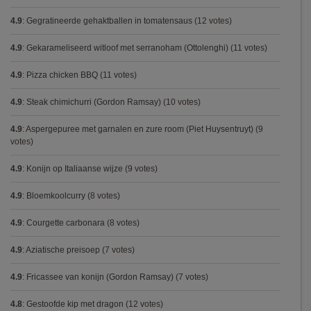
4.9
:
Gegratineerde gehaktballen in tomatensaus
(12 votes)
4.9
:
Gekarameliseerd witloof met serranoham (Ottolenghi)
(11 votes)
4.9
:
Pizza chicken BBQ
(11 votes)
4.9
:
Steak chimichurri (Gordon Ramsay)
(10 votes)
4.9
:
Aspergepuree met garnalen en zure room (Piet Huysentruyt)
(9
votes)
4.9
:
Konijn op Italiaanse wijze
(9 votes)
4.9
:
Bloemkoolcurry
(8 votes)
4.9
:
Courgette carbonara
(8 votes)
4.9
:
Aziatische preisoep
(7 votes)
4.9
:
Fricassee van konijn (Gordon Ramsay)
(7 votes)
4.8
:
Gestoofde kip met dragon
(12 votes)