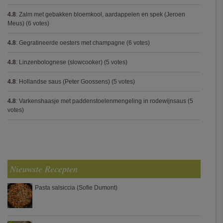
4.8
:
Zalm met gebakken bloemkool, aardappelen en spek (Jeroen
Meus)
(6 votes)
4.8
:
Gegratineerde oesters met champagne
(6 votes)
4.8
:
Linzenbolognese (slowcooker)
(5 votes)
4.8
:
Hollandse saus (Peter Goossens)
(5 votes)
4.8
:
Varkenshaasje met paddenstoelenmengeling in rodewijnsaus
(5
votes)
Nieuwste Recepten
Pasta salsiccia (Sofie Dumont)