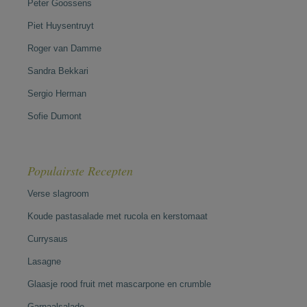
Peter Goossens
Piet Huysentruyt
Roger van Damme
Sandra Bekkari
Sergio Herman
Sofie Dumont
Populairste Recepten
Verse slagroom
Koude pastasalade met rucola en kerstomaat
Currysaus
Lasagne
Glaasje rood fruit met mascarpone en crumble
Garnaalsalade