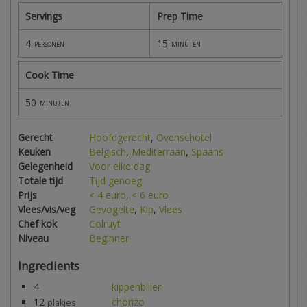
Servings
Prep Time
4
15
personen
minuten
Cook Time
50
minuten
Gerecht
Hoofdgerecht
,
Ovenschotel
Keuken
Belgisch
,
Mediterraan
,
Spaans
Gelegenheid
Voor elke dag
Totale tijd
Tijd genoeg
Prijs
< 4 euro
,
< 6 euro
Vlees/vis/veg
Gevogelte
,
Kip
,
Vlees
Chef kok
Colruyt
Niveau
Beginner
Ingredients
4
kippenbillen
12
chorizo
plakjes