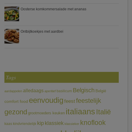
Oosterse komkommersalade met ananas
Ontbijtkoekjes met aardbei
Tags
Belgisch
alledaags
België
basilicum
aardappelen
aperitief
eenvoudig
feestelijk
feest
comfort food
italiaans
gezond
Italië
grootmoeders keuken
knoflook
klassiek
kip
kaas
kindvriendelijk
klassieker