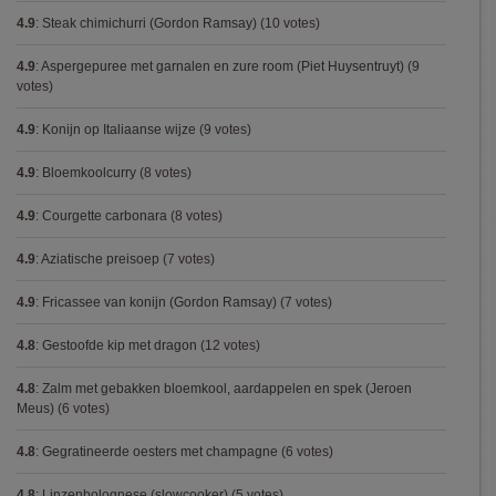
4.9
:
Steak chimichurri (Gordon Ramsay)
(10 votes)
4.9
:
Aspergepuree met garnalen en zure room (Piet Huysentruyt)
(9
votes)
4.9
:
Konijn op Italiaanse wijze
(9 votes)
4.9
:
Bloemkoolcurry
(8 votes)
4.9
:
Courgette carbonara
(8 votes)
4.9
:
Aziatische preisoep
(7 votes)
4.9
:
Fricassee van konijn (Gordon Ramsay)
(7 votes)
4.8
:
Gestoofde kip met dragon
(12 votes)
4.8
:
Zalm met gebakken bloemkool, aardappelen en spek (Jeroen
Meus)
(6 votes)
4.8
:
Gegratineerde oesters met champagne
(6 votes)
4.8
:
Linzenbolognese (slowcooker)
(5 votes)