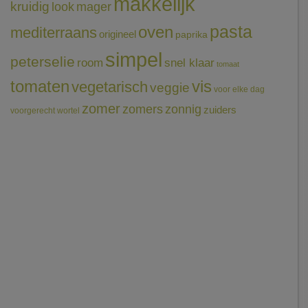
makkelijk
kruidig
mager
look
pasta
oven
mediterraans
origineel
paprika
simpel
peterselie
room
snel klaar
tomaat
tomaten
vis
vegetarisch
veggie
voor elke dag
zomer
zomers
zonnig
zuiders
voorgerecht
wortel