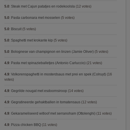
5.0
:
Steak met Cajun patatjes en rodekoolsla
(12 votes)
5.0
:
Pasta carbonara met mosselen
(5 votes)
5.0
:
Biscuit
(5 votes)
5.0
:
Spaghetti met krokante kip
(5 votes)
5.0
:
Bolognese van champignon en linzen (Jamie Oliver)
(5 votes)
4.9
:
Pasta met spinazieballetjes (Antonio Carluccio)
(21 votes)
4.9
:
Volkorenspaghetti in mosterdsaus met prei en spek (Colruyt)
(16
votes)
4.9
:
Gegrilde nougat met esdoornsiroop
(14 votes)
4.9
:
Gegratineerde gehaktballen in tomatensaus
(12 votes)
4.9
:
Gekarameliseerd witloof met serranoham (Ottolenghi)
(11 votes)
4.9
:
Pizza chicken BBQ
(11 votes)