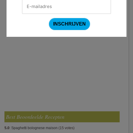
Best Beoordeelde Recepten
5.0
:
Spaghetti bolognese maison
(15 votes)