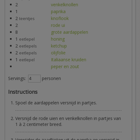
2
venkelknollen
1
paprika
2
knoflook
teentjes
2
rode ui
8
grote aardappelen
1
honing
eetlepel
2
ketchup
eetlepels
2
olijfolie
eetlepels
1
Italiaanse kruiden
eetlepel
peper en zout
Servings:
personen
Instructions
Spoel de aardappelen versnijd in partjes.
Versnijd de rode uien en venkelknollen in partjes van
1 à 2 centimeter breed.
Verwijder de zaadlijsten uit de paprika en versnijd in