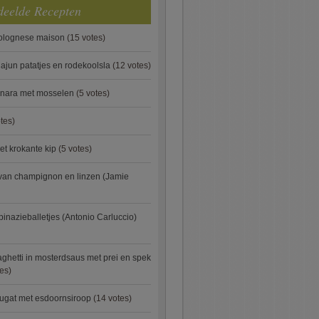
deelde Recepten
bolognese maison
(15 votes)
ajun patatjes en rodekoolsla
(12 votes)
onara met mosselen
(5 votes)
tes)
et krokante kip
(5 votes)
van champignon en linzen (Jamie
pinazieballetjes (Antonio Carluccio)
ghetti in mosterdsaus met prei en spek
es)
ugat met esdoornsiroop
(14 votes)