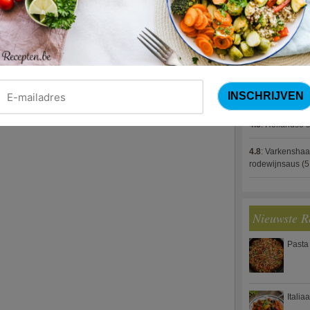
4.8
:
Gestoofde k
4.8
:
Zalm met g
spek (Jeroen M
4.8
:
Gegratinee
4.8
:
Linzenbolo
4.8
:
Hollandse s
4.8
:
Varkenshaa
rodewijnsaus
(5
Nieuwste R
Pasta
Italia