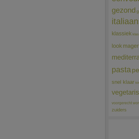
gezond
g
italiaa
klassiek
klas
mager
look
mediterr
pasta
pe
snel klaar
to
vegetari
voorgerecht
wor
zuiders