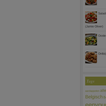
Salad
(Jamie Oliver)
Ooste
Ontbi
Tags
all
aardappelen
Belgisch
B
eenvou