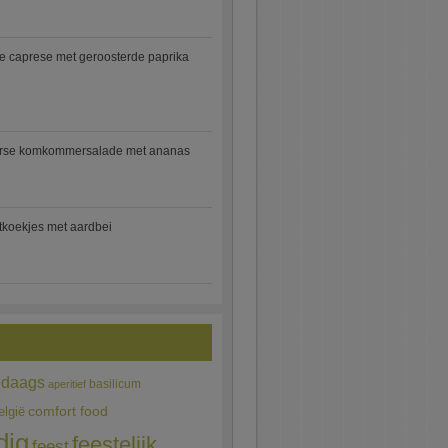
e caprese met geroosterde paprika
rse komkommersalade met ananas
jtkoekjes met aardbei
edaags
basilicum
aperitief
comfort food
elgië
dig
feestelijk
feest