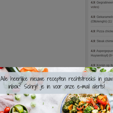
4.9
:
Gegratineer
votes)
4.9
:
Gekaramelis
(Ottolenghi)
(11 
4.9
:
Pizza chic
4.9
:
Steak chimi
4.9
:
Aspergepure
Huysentruyt)
(9 
4.9
:
Konijn op It
4.9
:
Bloemkoolc
4.9
:
Courgette 
4.9
:
Aziatische 
4.9
:
Fricassee v