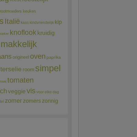
rootmoeders keuken
ns
Italië
kip
kaas
kindvriendelijk
knoflook
kruidig
sieker
makkelijk
oven
aans
origineel
paprika
simpel
terselie
room
tomaten
maat
vis
sch
veggie
voor elke dag
zomer
zomers
zonnig
tel