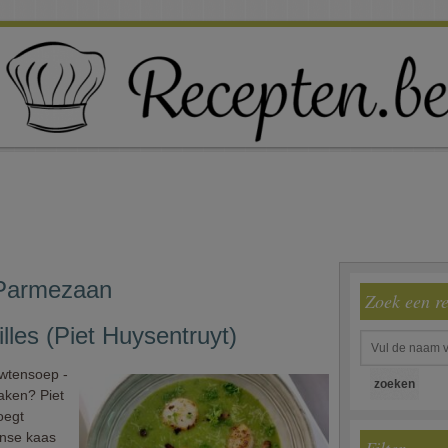
 Parmezaan
Zoek een r
les (Piet Huysentruyt)
rwtensoep -
maken? Piet
oegt
anse kaas