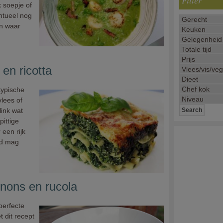
Filter
k soepje of
ntueel nog
en waar
en ricotta
typische
lees of
link wat
pittige
een rijk
od mag
nons en rucola
perfecte
 dit recept