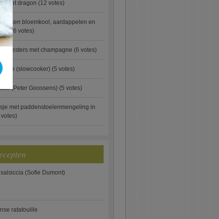
ip met dragon
(12 votes)
ebakken bloemkool, aardappelen en
eus)
(6 votes)
rde oesters met champagne
(6 votes)
gnese (slowcooker)
(5 votes)
aus (Peter Goossens)
(5 votes)
sje met paddenstoelenmengeling in
 votes)
ecepten
 salsiccia (Sofie Dumont)
anse ratatouille