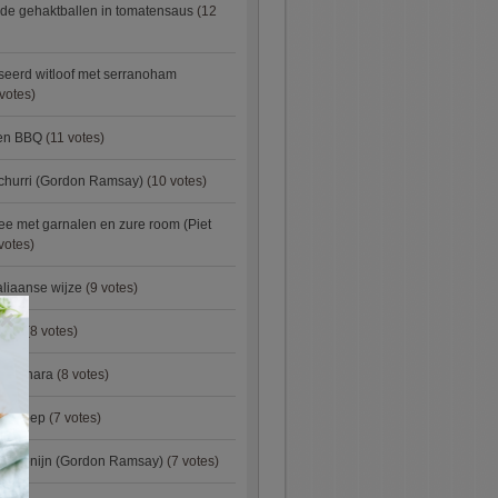
de gehaktballen in tomatensaus
(12
eerd witloof met serranoham
votes)
ken BBQ
(11 votes)
churri (Gordon Ramsay)
(10 votes)
e met garnalen en zure room (Piet
votes)
aliaanse wijze
(9 votes)
×
urry
(8 votes)
carbonara
(8 votes)
preisoep
(7 votes)
an konijn (Gordon Ramsay)
(7 votes)