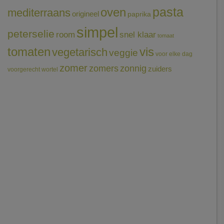
pasta
oven
mediterraans
origineel
paprika
simpel
peterselie
room
snel klaar
tomaat
tomaten
vis
vegetarisch
veggie
voor elke dag
zomer
zomers
zonnig
zuiders
voorgerecht
wortel