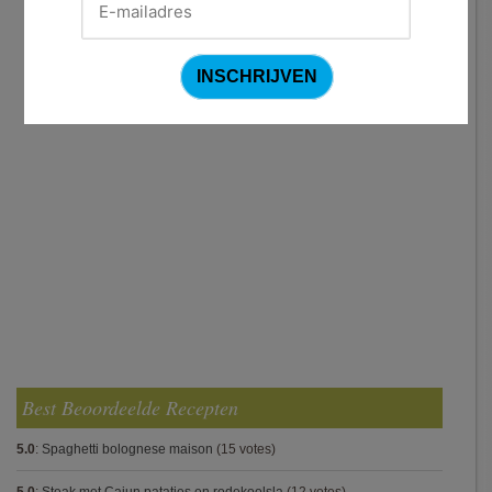
Best Beoordeelde Recepten
5.0
:
Spaghetti bolognese maison
(15 votes)