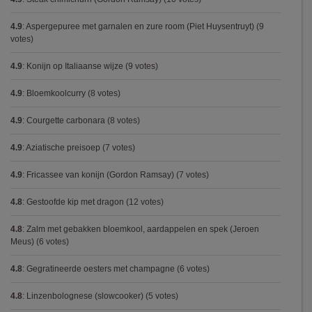
4.9
:
Aspergepuree met garnalen en zure room (Piet Huysentruyt)
(9
votes)
4.9
:
Konijn op Italiaanse wijze
(9 votes)
4.9
:
Bloemkoolcurry
(8 votes)
4.9
:
Courgette carbonara
(8 votes)
4.9
:
Aziatische preisoep
(7 votes)
4.9
:
Fricassee van konijn (Gordon Ramsay)
(7 votes)
4.8
:
Gestoofde kip met dragon
(12 votes)
4.8
:
Zalm met gebakken bloemkool, aardappelen en spek (Jeroen
Meus)
(6 votes)
4.8
:
Gegratineerde oesters met champagne
(6 votes)
4.8
:
Linzenbolognese (slowcooker)
(5 votes)