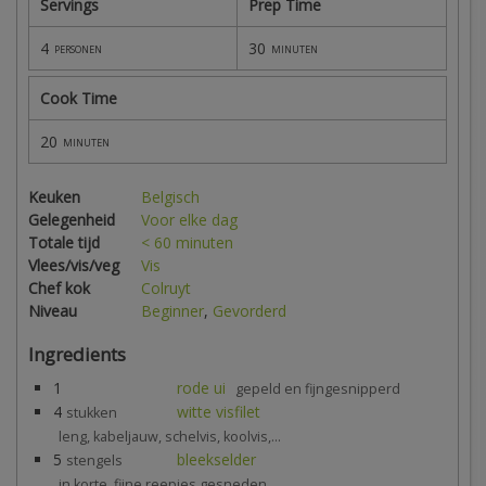
Servings
Prep Time
4
30
personen
minuten
Cook Time
20
minuten
Keuken
Belgisch
Gelegenheid
Voor elke dag
Totale tijd
< 60 minuten
Vlees/vis/veg
Vis
Chef kok
Colruyt
Niveau
Beginner
,
Gevorderd
Ingredients
1
rode ui
gepeld en fijngesnipperd
4
witte visfilet
stukken
leng, kabeljauw, schelvis, koolvis,...
5
bleekselder
stengels
in korte, fijne reepjes gesneden