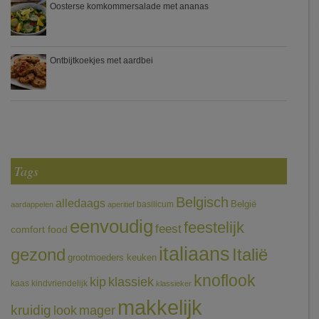
Oosterse komkommersalade met ananas
Ontbijtkoekjes met aardbei
Tags
Belgisch
alledaags
België
basilicum
aardappelen
aperitief
eenvoudig
feestelijk
feest
comfort food
italiaans
gezond
Italië
grootmoeders keuken
knoflook
klassiek
kip
kaas
kindvriendelijk
klassieker
makkelijk
kruidig
mager
look