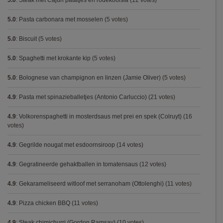
5.0
:
Steak met Cajun patatjes en rodekoolsla
(12 votes)
5.0
:
Pasta carbonara met mosselen
(5 votes)
5.0
:
Biscuit
(5 votes)
5.0
:
Spaghetti met krokante kip
(5 votes)
5.0
:
Bolognese van champignon en linzen (Jamie Oliver)
(5 votes)
4.9
:
Pasta met spinazieballetjes (Antonio Carluccio)
(21 votes)
4.9
:
Volkorenspaghetti in mosterdsaus met prei en spek (Colruyt)
(16
votes)
4.9
:
Gegrilde nougat met esdoornsiroop
(14 votes)
4.9
:
Gegratineerde gehaktballen in tomatensaus
(12 votes)
4.9
:
Gekarameliseerd witloof met serranoham (Ottolenghi)
(11 votes)
4.9
:
Pizza chicken BBQ
(11 votes)
4.9
:
Steak chimichurri (Gordon Ramsay)
(10 votes)