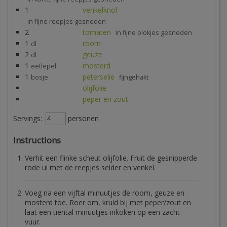
1
venkelknol
in fijne reepjes gesneden
2
tomaten
in fijne blokjes gesneden
1
room
dl
2
geuze
dl
1
mosterd
eetlepel
1
peterselie
bosje
fijngehakt
olijfolie
peper en zout
Servings:
personen
Instructions
Verhit een flinke scheut olijfolie. Fruit de gesnipperde
rode ui met de reepjes selder en venkel.
Voeg na een vijftal minuutjes de room, geuze en
mosterd toe. Roer om, kruid bij met peper/zout en
laat een tiental minuutjes inkoken op een zacht
vuur.