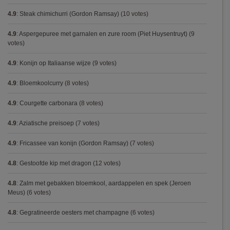
4.9
:
Steak chimichurri (Gordon Ramsay)
(10 votes)
4.9
:
Aspergepuree met garnalen en zure room (Piet Huysentruyt)
(9
votes)
4.9
:
Konijn op Italiaanse wijze
(9 votes)
4.9
:
Bloemkoolcurry
(8 votes)
4.9
:
Courgette carbonara
(8 votes)
4.9
:
Aziatische preisoep
(7 votes)
4.9
:
Fricassee van konijn (Gordon Ramsay)
(7 votes)
4.8
:
Gestoofde kip met dragon
(12 votes)
4.8
:
Zalm met gebakken bloemkool, aardappelen en spek (Jeroen
Meus)
(6 votes)
4.8
:
Gegratineerde oesters met champagne
(6 votes)