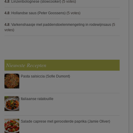
4.8
:
Linzenbolognese (slowcooker)
(5 votes)
4.8
:
Hollandse saus (Peter Goossens)
(5 votes)
4.8
:
Varkenshaasje met paddenstoelenmengeling in rodewijnsaus
(5
votes)
Nieuwste Recepten
Pasta salsiccia (Sofie Dumont)
Italiaanse ratatouille
Salade caprese met geroosterde paprika (Jamie Oliver)