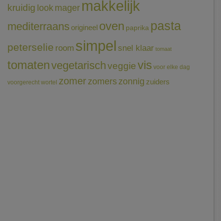
makkelijk
kruidig
mager
look
pasta
oven
mediterraans
origineel
paprika
simpel
peterselie
room
snel klaar
tomaat
tomaten
vis
vegetarisch
veggie
voor elke dag
zomer
zomers
zonnig
zuiders
voorgerecht
wortel