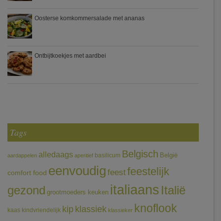
Oosterse komkommersalade met ananas
Ontbijtkoekjes met aardbei
Tags
Belgisch
alledaags
België
basilicum
aardappelen
aperitief
eenvoudig
feestelijk
feest
comfort food
italiaans
gezond
Italië
grootmoeders keuken
knoflook
klassiek
kip
kaas
kindvriendelijk
klassieker