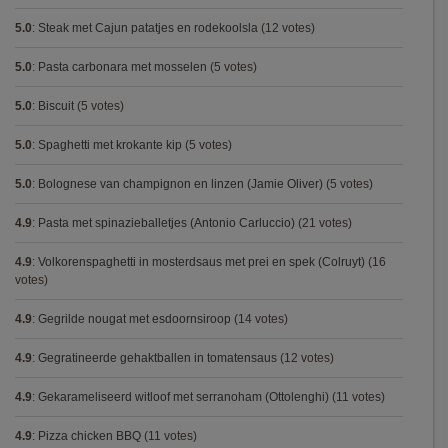
5.0
:
Steak met Cajun patatjes en rodekoolsla
(12 votes)
5.0
:
Pasta carbonara met mosselen
(5 votes)
5.0
:
Biscuit
(5 votes)
5.0
:
Spaghetti met krokante kip
(5 votes)
5.0
:
Bolognese van champignon en linzen (Jamie Oliver)
(5 votes)
4.9
:
Pasta met spinazieballetjes (Antonio Carluccio)
(21 votes)
4.9
:
Volkorenspaghetti in mosterdsaus met prei en spek (Colruyt)
(16
votes)
4.9
:
Gegrilde nougat met esdoornsiroop
(14 votes)
4.9
:
Gegratineerde gehaktballen in tomatensaus
(12 votes)
4.9
:
Gekarameliseerd witloof met serranoham (Ottolenghi)
(11 votes)
4.9
:
Pizza chicken BBQ
(11 votes)