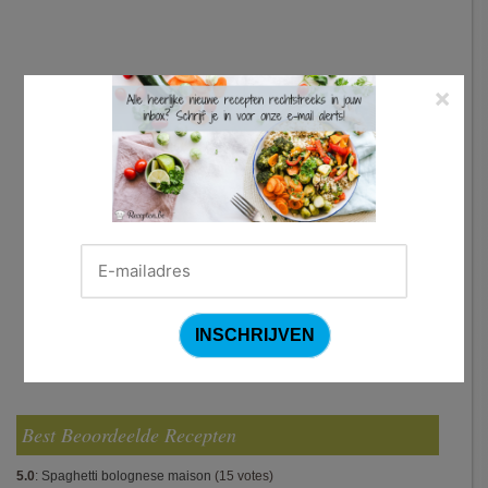
×
Best Beoordeelde Recepten
5.0
:
Spaghetti bolognese maison
(15 votes)