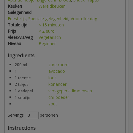
Keuken
Wereldkeuken
Gelegenheid
Feestelijk
,
Speciale gelegenheid
,
Voor elke dag
Totale tijd
< 15 minuten
Prijs
< 2 euro
Vlees/vis/veg
Vegetarisch
Niveau
Beginner
Ingredients
200
zure room
ml
1
avocado
1
look
teentje
2
koriander
takjes
1
versgeperst limoensap
eetlepel
1
chilipoeder
snuifje
zout
Servings:
personen
Instructions