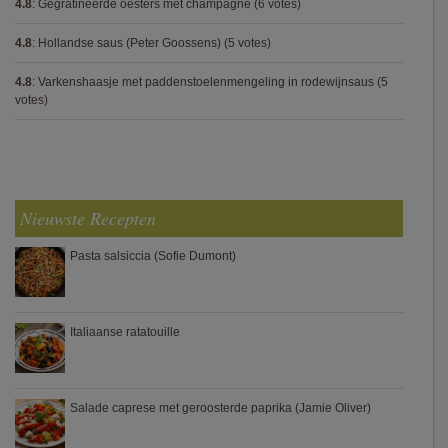
4.8
:
Gegratineerde oesters met champagne
(6 votes)
4.8
:
Hollandse saus (Peter Goossens)
(5 votes)
4.8
:
Varkenshaasje met paddenstoelenmengeling in rodewijnsaus
(5
votes)
Nieuwste Recepten
Pasta salsiccia (Sofie Dumont)
Italiaanse ratatouille
Salade caprese met geroosterde paprika (Jamie Oliver)