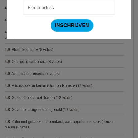
4.9
:
Steak chimichurri (Gordon Ramsay)
(10 votes)
4.9
:
Konijn op Italiaanse wijze
(9 votes)
4.9
:
Aspergepuree met garnalen en zure room (Piet Huysentruyt)
(9
votes)
4.9
:
Bloemkoolcurry
(8 votes)
4.9
:
Courgette carbonara
(8 votes)
4.9
:
Aziatische preisoep
(7 votes)
4.9
:
Fricassee van konijn (Gordon Ramsay)
(7 votes)
4.8
:
Gestoofde kip met dragon
(12 votes)
4.8
:
Gevulde courgette met gehakt
(12 votes)
4.8
:
Zalm met gebakken bloemkool, aardappelen en spek (Jeroen
Meus)
(6 votes)