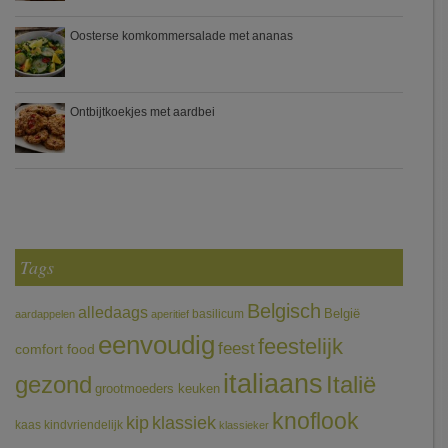
Oosterse komkommersalade met ananas
Ontbijtkoekjes met aardbei
Tags
Belgisch
alledaags
België
basilicum
aardappelen
aperitief
eenvoudig
feestelijk
feest
comfort food
italiaans
gezond
Italië
grootmoeders keuken
knoflook
klassiek
kip
kaas
kindvriendelijk
klassieker