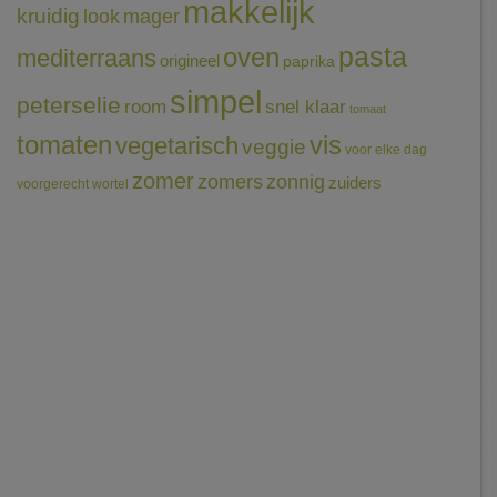
makkelijk
kruidig
mager
look
pasta
oven
mediterraans
origineel
paprika
simpel
peterselie
room
snel klaar
tomaat
tomaten
vis
vegetarisch
veggie
voor elke dag
zomer
zomers
zonnig
zuiders
voorgerecht
wortel