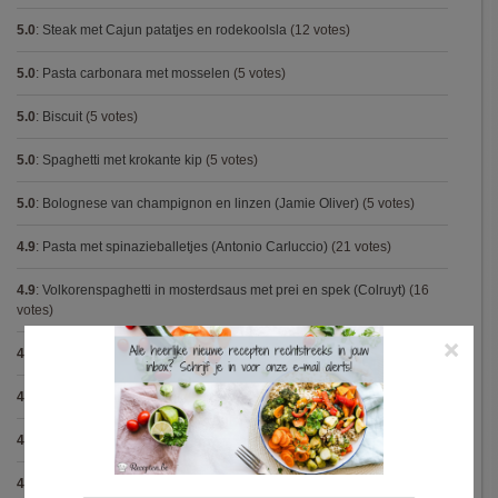
5.0
:
Steak met Cajun patatjes en rodekoolsla
(12 votes)
5.0
:
Pasta carbonara met mosselen
(5 votes)
5.0
:
Biscuit
(5 votes)
5.0
:
Spaghetti met krokante kip
(5 votes)
5.0
:
Bolognese van champignon en linzen (Jamie Oliver)
(5 votes)
4.9
:
Pasta met spinazieballetjes (Antonio Carluccio)
(21 votes)
4.9
:
Volkorenspaghetti in mosterdsaus met prei en spek (Colruyt)
(16
votes)
×
4.9
:
Gegrilde nougat met esdoornsiroop
(14 votes)
4.9
:
Gegratineerde gehaktballen in tomatensaus
(12 votes)
4.9
:
Gekarameliseerd witloof met serranoham (Ottolenghi)
(11 votes)
4.9
:
Pizza chicken BBQ
(11 votes)