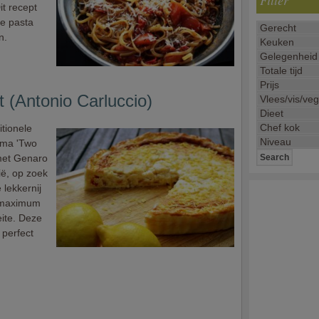
Filter
it recept
ge pasta
n.
rt (Antonio Carluccio)
itionele
mma 'Two
 met Genaro
ië, op zoek
 lekkernij
: maximum
ite. Deze
 perfect