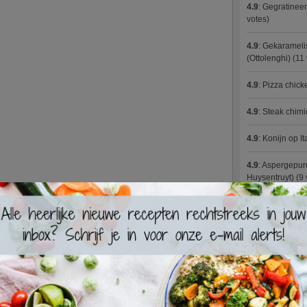
4.9
:
Gegratineer
votes)
4.9
:
Gekaramelis
(Ottolenghi)
(11 
4.9
:
Pizza chic
4.9
:
Steak chimi
4.9
:
Konijn op It
4.9
:
Aspergepure
Huysentruyt)
(9 
4.9
:
Bloemkoolc
4.9
:
Courgette 
4.9
:
Aziatische 
4.9
:
Fricassee v