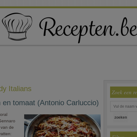
y Italians
Zoek een r
n en tomaat (Antonio Carluccio)
oral
 Gennaro
 van de
atten: