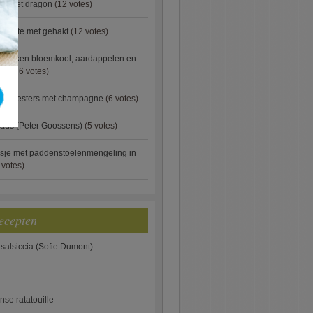
ip met dragon
(12 votes)
rgette met gehakt
(12 votes)
ebakken bloemkool, aardappelen en
eus)
(6 votes)
rde oesters met champagne
(6 votes)
aus (Peter Goossens)
(5 votes)
sje met paddenstoelenmengeling in
 votes)
ecepten
 salsiccia (Sofie Dumont)
anse ratatouille