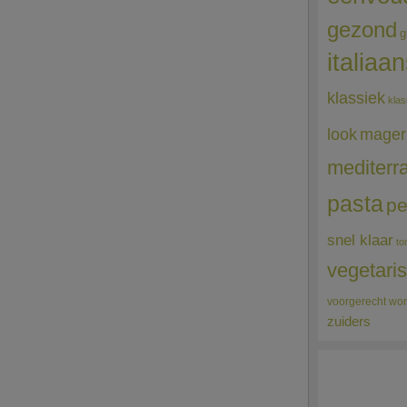
gezond
g
italiaa
klassiek
klas
mager
look
mediterr
pasta
pe
snel klaar
to
vegetari
voorgerecht
wor
zuiders