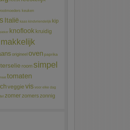
rootmoeders keuken
ns
Italië
kip
kaas
kindvriendelijk
knoflook
kruidig
sieker
makkelijk
oven
aans
origineel
paprika
simpel
terselie
room
tomaten
maat
vis
sch
veggie
voor elke dag
zomer
zomers
zonnig
tel