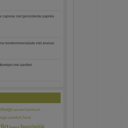
e caprese met geroosterde paprika
rse komkommersalade met ananas
jtkoekjes met aardbei
edaags
basilicum
aperitief
comfort food
elgië
dig
feestelijk
feest