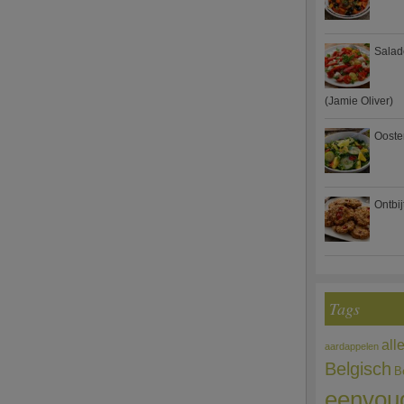
Salad
(Jamie Oliver)
Ooste
Ontbi
Tags
all
aardappelen
Belgisch
B
eenvou