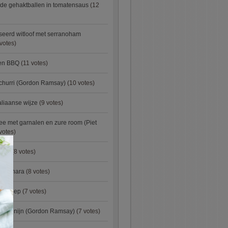
de gehaktballen in tomatensaus
(12
eerd witloof met serranoham
votes)
ken BBQ
(11 votes)
churri (Gordon Ramsay)
(10 votes)
aliaanse wijze
(9 votes)
e met garnalen en zure room (Piet
votes)
×
urry
(8 votes)
carbonara
(8 votes)
preisoep
(7 votes)
an konijn (Gordon Ramsay)
(7 votes)