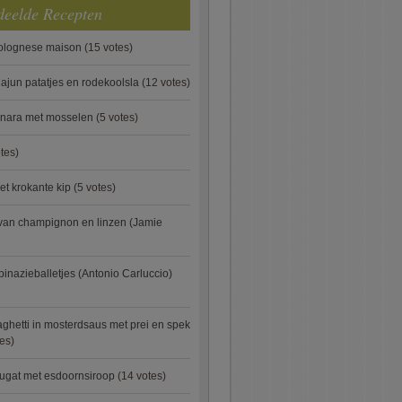
deelde Recepten
bolognese maison
(15 votes)
ajun patatjes en rodekoolsla
(12 votes)
onara met mosselen
(5 votes)
tes)
et krokante kip
(5 votes)
van champignon en linzen (Jamie
pinazieballetjes (Antonio Carluccio)
ghetti in mosterdsaus met prei en spek
es)
ugat met esdoornsiroop
(14 votes)