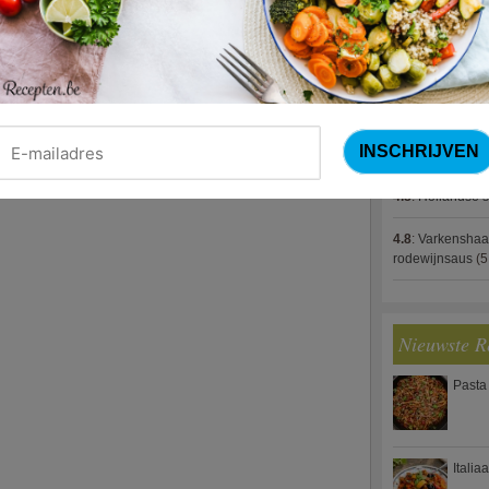
4.8
:
Gestoofde k
4.8
:
Gevulde cou
4.8
:
Zalm met g
spek (Jeroen M
4.8
:
Gegratinee
4.8
:
Hollandse s
4.8
:
Varkenshaa
rodewijnsaus
(5
Nieuwste R
Pasta
Italia