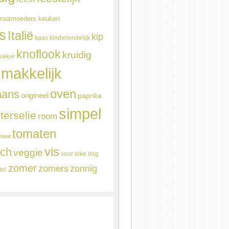
rootmoeders keuken
ns
Italië
kip
kaas
kindvriendelijk
knoflook
kruidig
sieker
makkelijk
oven
aans
origineel
paprika
simpel
terselie
room
tomaten
maat
vis
sch
veggie
voor elke dag
zomer
zomers
zonnig
tel