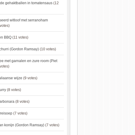
de gehaktballen in tomatensaus
(12
eerd witloof met serranoham
votes)
ken BBQ
(11 votes)
churri (Gordon Ramsay)
(10 votes)
e met garnalen en zure room (Piet
votes)
aliaanse wijze
(9 votes)
urry
(8 votes)
carbonara
(8 votes)
preisoep
(7 votes)
an konijn (Gordon Ramsay)
(7 votes)