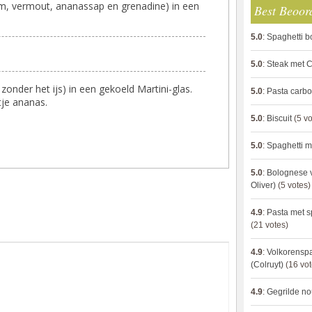
rum, vermout, ananassap en grenadine) in een
Best Beoor
5.0
:
Spaghetti 
5.0
:
Steak met C
 zonder het ijs) in een gekoeld Martini-glas.
5.0
:
Pasta carb
tje ananas.
5.0
:
Biscuit
(5 vo
5.0
:
Spaghetti m
5.0
:
Bolognese 
Oliver)
(5 votes)
4.9
:
Pasta met s
(21 votes)
4.9
:
Volkorenspa
(Colruyt)
(16 vot
4.9
:
Gegrilde no