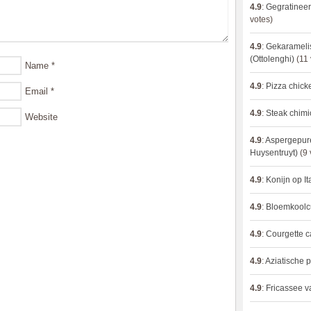
4.9
:
Gegratineer
votes)
4.9
:
Gekaramelis
(Ottolenghi)
(11 
Name
*
4.9
:
Pizza chic
Email
*
4.9
:
Steak chimi
Website
4.9
:
Aspergepure
Huysentruyt)
(9 
4.9
:
Konijn op It
4.9
:
Bloemkoolc
4.9
:
Courgette 
4.9
:
Aziatische 
4.9
:
Fricassee v