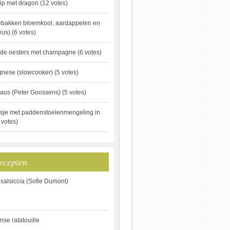
ip met dragon
(12 votes)
ebakken bloemkool, aardappelen en
eus)
(6 votes)
rde oesters met champagne
(6 votes)
gnese (slowcooker)
(5 votes)
aus (Peter Goossens)
(5 votes)
sje met paddenstoelenmengeling in
 votes)
ecepten
 salsiccia (Sofie Dumont)
anse ratatouille