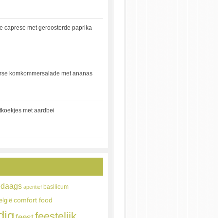
e caprese met geroosterde paprika
rse komkommersalade met ananas
jtkoekjes met aardbei
edaags
basilicum
aperitief
comfort food
elgië
dig
feestelijk
feest