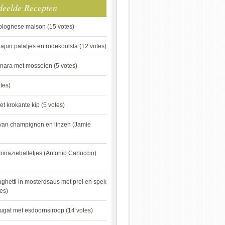
deelde Recepten
bolognese maison
(15 votes)
ajun patatjes en rodekoolsla
(12 votes)
onara met mosselen
(5 votes)
tes)
et krokante kip
(5 votes)
van champignon en linzen (Jamie
pinazieballetjes (Antonio Carluccio)
ghetti in mosterdsaus met prei en spek
es)
ugat met esdoornsiroop
(14 votes)