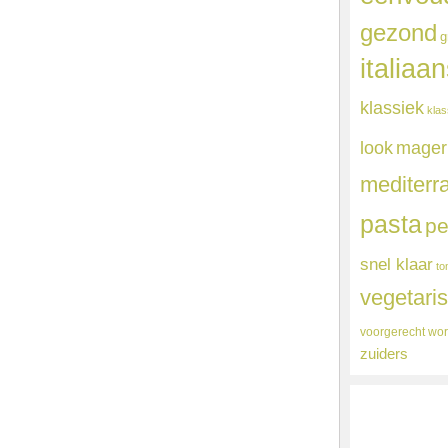
gezond
g
italiaa
klassiek
klas
mager
look
mediterr
pasta
pe
snel klaar
to
vegetari
voorgerecht
wor
zuiders