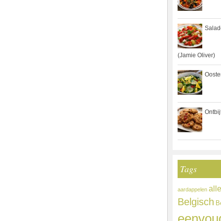
Salad
(Jamie Oliver)
Ooste
Ontbi
Tags
all
aardappelen
Belgisch
B
eenvou