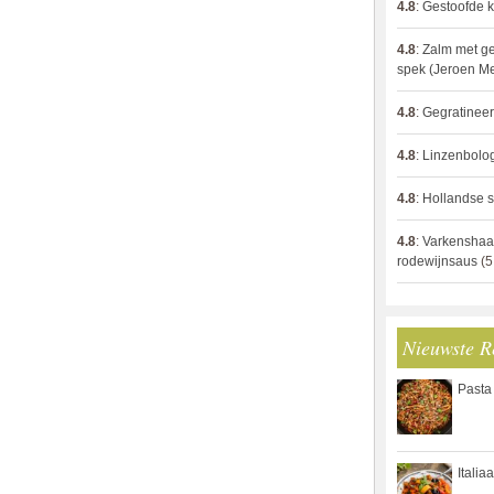
4.8
:
Gestoofde k
4.8
:
Zalm met g
spek (Jeroen M
4.8
:
Gegratinee
4.8
:
Linzenbolo
4.8
:
Hollandse s
4.8
:
Varkenshaa
rodewijnsaus
(5
Nieuwste R
Pasta
Italia