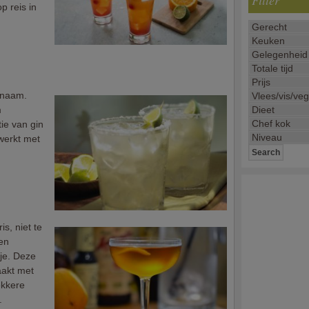
Filter
p reis in
 naam.
m
tie van gin
werkt met
is, niet te
Een
tje. Deze
aakt met
ekkere
.