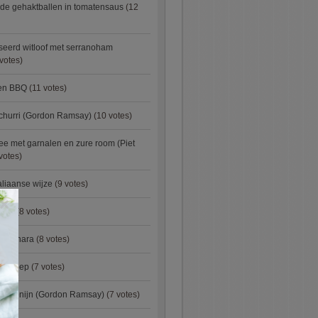
de gehaktballen in tomatensaus
(12
eerd witloof met serranoham
votes)
ken BBQ
(11 votes)
churri (Gordon Ramsay)
(10 votes)
e met garnalen en zure room (Piet
votes)
aliaanse wijze
(9 votes)
×
urry
(8 votes)
carbonara
(8 votes)
preisoep
(7 votes)
an konijn (Gordon Ramsay)
(7 votes)