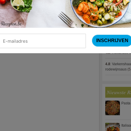
4.8
:
Gestoofde k
4.8
:
Zalm met g
spek (Jeroen M
4.8
:
Gegratinee
4.8
:
Linzenbolo
4.8
:
Hollandse s
4.8
:
Varkenshaa
rodewijnsaus
(5
Nieuwste R
Pasta
Italia