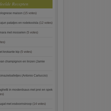
deelde Recepten
bolognese maison
(15 votes)
ajun patatjes en rodekoolsla
(12 votes)
onara met mosselen
(5 votes)
tes)
et krokante kip
(5 votes)
van champignon en linzen (Jamie
pinazieballetjes (Antonio Carluccio)
ghetti in mosterdsaus met prei en spek
es)
ugat met esdoornsiroop
(14 votes)