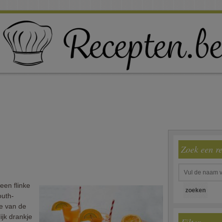
Zoek een r
 een flinke
outh-
de van de
jk drankje