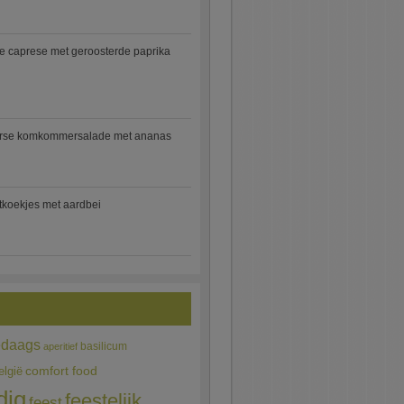
e caprese met geroosterde paprika
rse komkommersalade met ananas
jtkoekjes met aardbei
edaags
basilicum
aperitief
comfort food
elgië
dig
feestelijk
feest