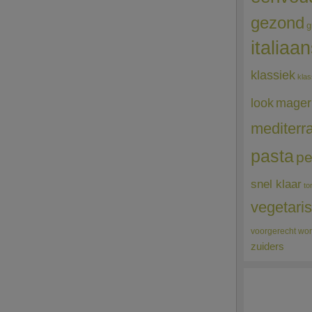
gezond
g
italiaa
klassiek
klas
mager
look
mediterr
pasta
pe
snel klaar
to
vegetari
voorgerecht
wor
zuiders