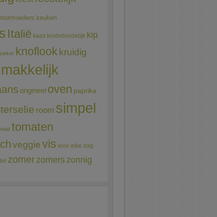
rootmoeders keuken
ns
Italië
kip
kaas
kindvriendelijk
knoflook
kruidig
sieker
makkelijk
oven
aans
origineel
paprika
simpel
terselie
room
tomaten
maat
vis
sch
veggie
voor elke dag
zomer
zomers
zonnig
tel