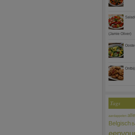
Salad
(Jamie Oliver)
Ooste
Ontbi
Tags
all
aardappelen
Belgisch
B
eenvou