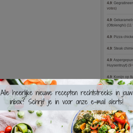
4.9
:
Gegratineer
votes)
4.9
:
Gekaramelis
(Ottolenghi)
(11 
4.9
:
Pizza chic
4.9
:
Steak chimi
4.9
:
Aspergepure
Huysentruyt)
(9 
4.9
:
Konijn op It
4.9
:
Bloemkoolc
4.9
:
Courgette 
4.9
:
Aziatische 
4.9
:
Fricassee v