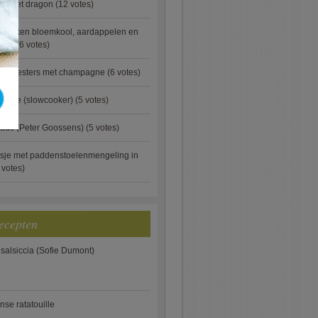
ip met dragon
(12 votes)
ebakken bloemkool, aardappelen en
eus)
(6 votes)
rde oesters met champagne
(6 votes)
gnese (slowcooker)
(5 votes)
aus (Peter Goossens)
(5 votes)
sje met paddenstoelenmengeling in
 votes)
ecepten
 salsiccia (Sofie Dumont)
anse ratatouille