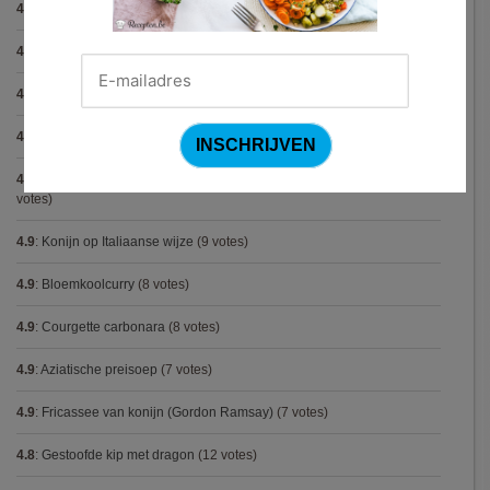
4.9
:
Gegratineerde gehaktballen in tomatensaus
(12 votes)
4.9
:
Gekarameliseerd witloof met serranoham (Ottolenghi)
(11 votes)
4.9
:
Pizza chicken BBQ
(11 votes)
4.9
:
Steak chimichurri (Gordon Ramsay)
(10 votes)
4.9
:
Aspergepuree met garnalen en zure room (Piet Huysentruyt)
(9
votes)
4.9
:
Konijn op Italiaanse wijze
(9 votes)
4.9
:
Bloemkoolcurry
(8 votes)
4.9
:
Courgette carbonara
(8 votes)
4.9
:
Aziatische preisoep
(7 votes)
4.9
:
Fricassee van konijn (Gordon Ramsay)
(7 votes)
4.8
:
Gestoofde kip met dragon
(12 votes)