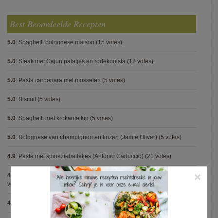
Best Beoordeelde Recepten
5.0
:
Spaghetti bolognese maison
(15 votes)
5.0
:
Steak met Cajun patatjes en rodekoolsla
(12 votes)
5.0
:
Pasta carbonara met mosselen
(5 votes)
5.0
:
Biscuit
(5 votes)
5.0
:
Spaghetti met krokante kip
(5 votes)
5.0
:
Bolognese van champignon en linzen (Jamie Oliver)
(5 votes)
4.9
:
Pasta met spinazieballetjes (Antonio Carluccio)
(21 votes)
×
4.9
:
Volkorenspaghetti in mosterdsaus met prei en spek (Colruyt)
(16
votes)
4.9
:
Gegrilde nougat met esdoornsiroop
(14 votes)