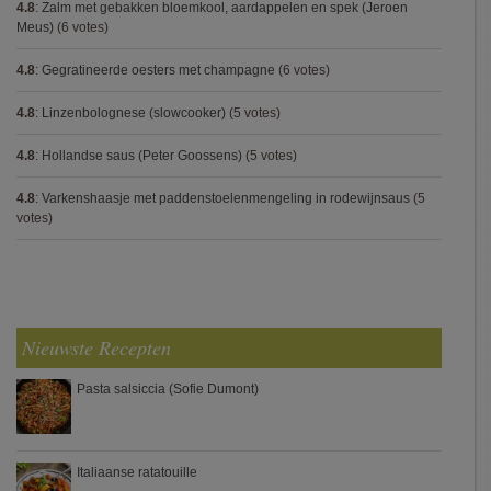
4.8
:
Zalm met gebakken bloemkool, aardappelen en spek (Jeroen
Meus)
(6 votes)
4.8
:
Gegratineerde oesters met champagne
(6 votes)
4.8
:
Linzenbolognese (slowcooker)
(5 votes)
4.8
:
Hollandse saus (Peter Goossens)
(5 votes)
4.8
:
Varkenshaasje met paddenstoelenmengeling in rodewijnsaus
(5
votes)
Nieuwste Recepten
Pasta salsiccia (Sofie Dumont)
Italiaanse ratatouille