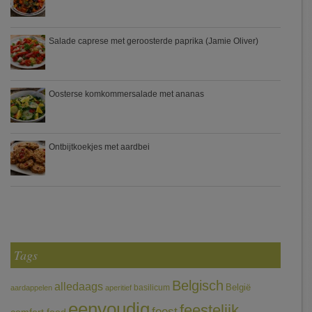
Salade caprese met geroosterde paprika (Jamie Oliver)
Oosterse komkommersalade met ananas
Ontbijtkoekjes met aardbei
Tags
Belgisch
alledaags
België
basilicum
aardappelen
aperitief
eenvoudig
feestelijk
feest