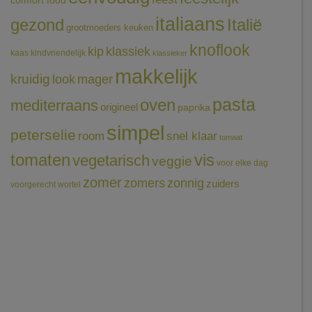
comfort food
italiaans
gezond
Italië
grootmoeders keuken
knoflook
klassiek
kip
kaas
kindvriendelijk
klassieker
makkelijk
kruidig
mager
look
pasta
oven
mediterraans
origineel
paprika
simpel
peterselie
room
snel klaar
tomaat
tomaten
vis
vegetarisch
veggie
voor elke dag
zomer
zomers
zonnig
zuiders
voorgerecht
wortel