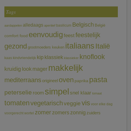
Tags
Belgisch
alledaags
België
basilicum
aardappelen
aperitief
eenvoudig
feestelijk
feest
comfort food
italiaans
gezond
Italië
grootmoeders keuken
knoflook
klassiek
kip
kaas
kindvriendelijk
klassieker
makkelijk
kruidig
mager
look
pasta
oven
mediterraans
origineel
paprika
simpel
peterselie
room
snel klaar
tomaat
tomaten
vis
vegetarisch
veggie
voor elke dag
zomer
zomers
zonnig
zuiders
voorgerecht
wortel