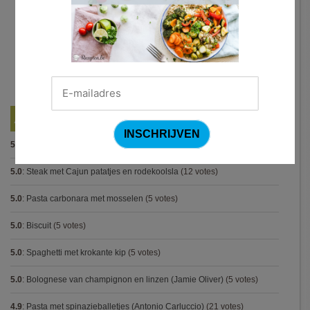
Best Beoordeelde Recepten
5.0
:
Spaghetti bolognese maison
(15 votes)
5.0
:
Steak met Cajun patatjes en rodekoolsla
(12 votes)
5.0
:
Pasta carbonara met mosselen
(5 votes)
5.0
:
Biscuit
(5 votes)
5.0
:
Spaghetti met krokante kip
(5 votes)
5.0
:
Bolognese van champignon en linzen (Jamie Oliver)
(5 votes)
4.9
:
Pasta met spinazieballetjes (Antonio Carluccio)
(21 votes)