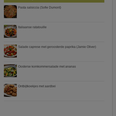
Pasta salsiccia (Sofie Dumont)
Italiaanse ratatouille
Salade caprese met geroosterde paprika (Jamie Oliver)
Oosterse komkommersalade met ananas
Ontbijtkoekjes met aardbei