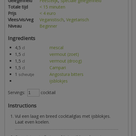
Gelegenheid
Feestelijk
,
Speciale gelegenheid
Totale tijd
< 15 minuten
Prijs
< 4 euro
Vlees/vis/veg
Veganistisch
,
Vegetarisch
Niveau
Beginner
Ingredients
4,5
mescal
cl
1,5
vermout (zoet)
cl
1,5
vermout (droog)
cl
1,5
Campari
cl
1
Angostura bitters
scheutje
ijsblokjes
Servings:
cocktail
Instructions
Vul een laag en breed cocktailglas met ijsblokjes.
Laat even koelen.