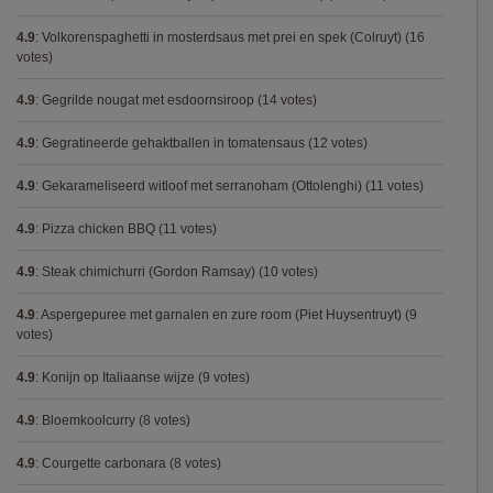
4.9
:
Volkorenspaghetti in mosterdsaus met prei en spek (Colruyt)
(16
votes)
4.9
:
Gegrilde nougat met esdoornsiroop
(14 votes)
4.9
:
Gegratineerde gehaktballen in tomatensaus
(12 votes)
4.9
:
Gekarameliseerd witloof met serranoham (Ottolenghi)
(11 votes)
4.9
:
Pizza chicken BBQ
(11 votes)
4.9
:
Steak chimichurri (Gordon Ramsay)
(10 votes)
4.9
:
Aspergepuree met garnalen en zure room (Piet Huysentruyt)
(9
votes)
4.9
:
Konijn op Italiaanse wijze
(9 votes)
4.9
:
Bloemkoolcurry
(8 votes)
4.9
:
Courgette carbonara
(8 votes)