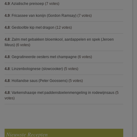
4.9
:
Aziatische preisoep
(7 votes)
4.9
:
Fricassee van konijn (Gordon Ramsay)
(7 votes)
4.8
:
Gestoofde kip met dragon
(12 votes)
4.8
:
Zalm met gebakken bloemkool, aardappelen en spek (Jeroen
Meus)
(6 votes)
4.8
:
Gegratineerde oesters met champagne
(6 votes)
4.8
:
Linzenbolognese (slowcooker)
(5 votes)
4.8
:
Hollandse saus (Peter Goossens)
(5 votes)
4.8
:
Varkenshaasje met paddenstoelenmengeling in rodewijnsaus
(5
votes)
Nieuwste Recepten