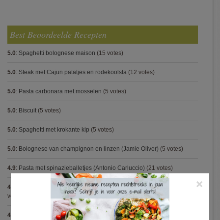
Best Beoordeelde Recepten
5.0
:
Spaghetti bolognese maison
(15 votes)
5.0
:
Steak met Cajun patatjes en rodekoolsla
(12 votes)
5.0
:
Pasta carbonara met mosselen
(5 votes)
5.0
:
Biscuit
(5 votes)
5.0
:
Spaghetti met krokante kip
(5 votes)
5.0
:
Bolognese van champignon en linzen (Jamie Oliver)
(5 votes)
4.9
:
Pasta met spinazieballetjes (Antonio Carluccio)
(21 votes)
×
4.9
:
Volkorenspaghetti in mosterdsaus met prei en spek (Colruyt)
(16
votes)
4.9
:
Gegrilde nougat met esdoornsiroop
(14 votes)