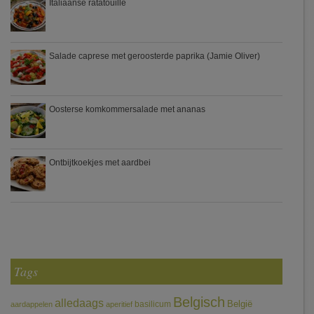
Italiaanse ratatouille
Salade caprese met geroosterde paprika (Jamie Oliver)
Oosterse komkommersalade met ananas
Ontbijtkoekjes met aardbei
Tags
Belgisch
alledaags
België
basilicum
aardappelen
aperitief