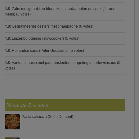
4.8
:
Zalm met gebakken bloemkool, aardappelen en spek (Jeroen
Meus)
(6 votes)
4.8
:
Gegratineerde oesters met champagne
(6 votes)
4.8
:
Linzenbolognese (slowcooker)
(5 votes)
4.8
:
Hollandse saus (Peter Goossens)
(5 votes)
4.8
:
Varkenshaasje met paddenstoelenmengeling in rodewijnsaus
(5
votes)
Nieuwste Recepten
Pasta salsiccia (Sofie Dumont)