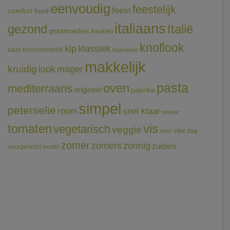
eenvoudig
feestelijk
feest
comfort food
italiaans
gezond
Italië
grootmoeders keuken
knoflook
klassiek
kip
kaas
kindvriendelijk
klassieker
makkelijk
kruidig
mager
look
pasta
oven
mediterraans
origineel
paprika
simpel
peterselie
room
snel klaar
tomaat
tomaten
vis
vegetarisch
veggie
voor elke dag
zomer
zomers
zonnig
zuiders
voorgerecht
wortel