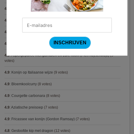
4.9
:
Gegratineerde gehaktballen in tomatensaus
(12 votes)
4.9
:
Gekarameliseerd witloof met serranoham (Ottolenghi)
(11 votes)
4.9
:
Pizza chicken BBQ
(11 votes)
4.9
:
Steak chimichurri (Gordon Ramsay)
(10 votes)
4.9
:
Aspergepuree met garnalen en zure room (Piet Huysentruyt)
(9
votes)
4.9
:
Konijn op Italiaanse wijze
(9 votes)
4.9
:
Bloemkoolcurry
(8 votes)
4.9
:
Courgette carbonara
(8 votes)
4.9
:
Aziatische preisoep
(7 votes)
4.9
:
Fricassee van konijn (Gordon Ramsay)
(7 votes)
4.8
:
Gestoofde kip met dragon
(12 votes)