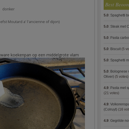
Best Beoor
donker
5.0
:
Spaghetti 
efst Moutard a' l'ancienne of dijon)
5.0
:
Steak met C
5.0
:
Pasta carb
5.0
:
Biscuit
(5 vo
 zware koekenpan op een middelgrote vlam
5.0
:
Spaghetti m
5.0
:
Bolognese 
Oliver)
(5 votes)
4.9
:
Pasta met s
(21 votes)
4.9
:
Volkorenspa
(Colruyt)
(16 vot
4.9
:
Gegrilde no