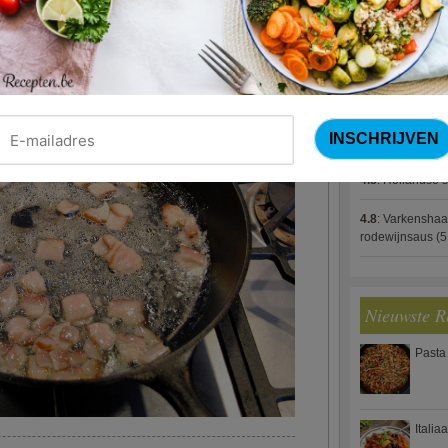
4.8
:
Gestoofde k
4.8
:
Zalm met g
 boter totdat het krokant is, maar laat het
spek (Jeroen M
4.8
:
Gegratinee
4.8
:
Linzenbolo
4.8
:
Hollandse s
4.8
:
Varkenshaa
rodewijnsaus
(5
Nieuwste R
Pasta
Italia