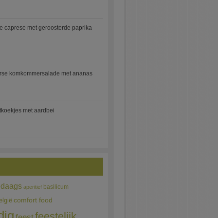
e caprese met geroosterde paprika
rse komkommersalade met ananas
jtkoekjes met aardbei
edaags
basilicum
aperitief
comfort food
elgië
dig
feestelijk
feest