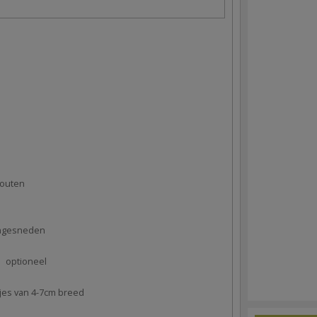
outen
jngesneden
optioneel
jes van 4-7cm breed