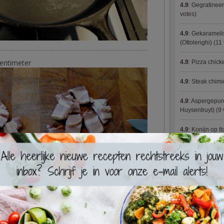
4.9
:
Gegratineer
votes)
4.9
:
Gekaramelis
(Ottolenghi)
(11 
centimeter
4.9
:
Pizza chic
4.9
:
Steak chimi
4.9
:
Aspergepure
Huysentruyt)
(9 
4.9
:
Konijn op It
4.9
:
Bloemkoolc
4.9
:
Courgette 
4.9
:
Aziatische 
4.9
:
Fricassee v