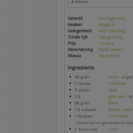
4
personen
Gerecht
Hoofdgerecht
Keuken
Belgisch
Gelegenheid
Voor elke dag
Totale tijd
Tijd genoeg
Prijs
< 6 euro
Vlees/vis/veg
Rund
,
Varken
Niveau
Gevorderd
Ingredients
50
boter
gram
ongez
1
knoflook
teentje
3
spek
plakjes
1.5
gele uien
fi
50
blom
gram
1.5
bruine suiker
eetlepel
1
stoofvlees
kilogram
zonder vet en gesneden in stuk
1
zout
mespuntje