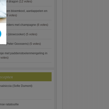
ip met dragon
(12 votes)
ebakken bloemkool, aardappelen en
eus)
(6 votes)
rde oesters met champagne
(6 votes)
gnese (slowcooker)
(5 votes)
aus (Peter Goossens)
(5 votes)
sje met paddenstoelenmengeling in
 votes)
ecepten
 salsiccia (Sofie Dumont)
anse ratatouille