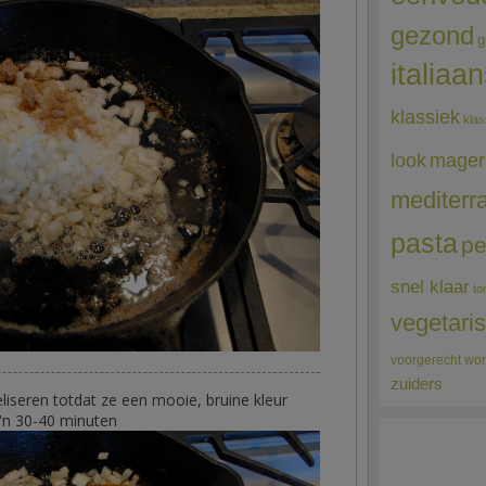
gezond
g
italiaa
klassiek
klas
mager
look
mediterr
pasta
pe
snel klaar
to
vegetari
voorgerecht
wor
zuiders
iseren totdat ze een mooie, bruine kleur
'n 30-40 minuten