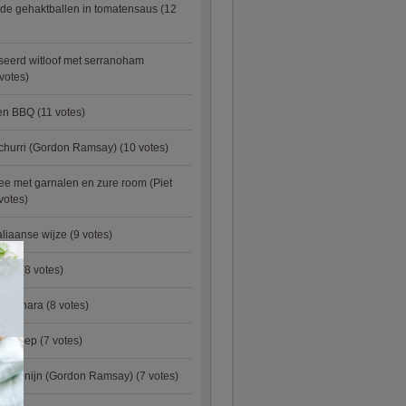
de gehaktballen in tomatensaus
(12
eerd witloof met serranoham
votes)
ken BBQ
(11 votes)
churri (Gordon Ramsay)
(10 votes)
e met garnalen en zure room (Piet
votes)
aliaanse wijze
(9 votes)
×
urry
(8 votes)
carbonara
(8 votes)
preisoep
(7 votes)
an konijn (Gordon Ramsay)
(7 votes)