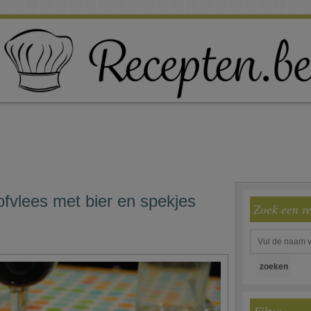
ofvlees met bier en spekjes
Zoek een r