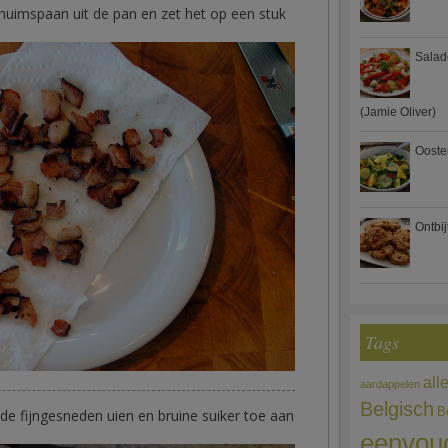
huimspaan uit de pan en zet het op een stuk
Salad
(Jamie Oliver)
Ooste
Ontbi
Tags
all
aardappelen
Belgisch
B
de fijngesneden uien en bruine suiker toe aan
eenvou