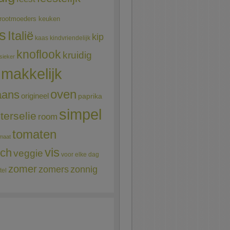
rootmoeders keuken
ns
Italië
kip
kaas
kindvriendelijk
knoflook
kruidig
sieker
makkelijk
oven
aans
origineel
paprika
simpel
terselie
room
tomaten
maat
vis
sch
veggie
voor elke dag
zomer
zomers
zonnig
tel