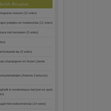
deelde Recepten
bolognese maison
(15 votes)
ajun patatjes en rodekoolsla
(12 votes)
onara met mosselen
(5 votes)
tes)
et krokante kip
(5 votes)
van champignon en linzen (Jamie
pinazieballetjes (Antonio Carluccio)
ghetti in mosterdsaus met prei en spek
es)
ugat met esdoornsiroop
(14 votes)