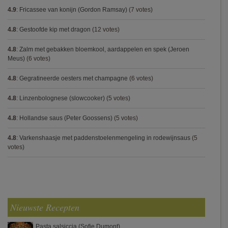
4.9
:
Fricassee van konijn (Gordon Ramsay)
(7 votes)
4.8
:
Gestoofde kip met dragon
(12 votes)
4.8
:
Zalm met gebakken bloemkool, aardappelen en spek (Jeroen
Meus)
(6 votes)
4.8
:
Gegratineerde oesters met champagne
(6 votes)
4.8
:
Linzenbolognese (slowcooker)
(5 votes)
4.8
:
Hollandse saus (Peter Goossens)
(5 votes)
4.8
:
Varkenshaasje met paddenstoelenmengeling in rodewijnsaus
(5
votes)
Nieuwste Recepten
Pasta salsiccia (Sofie Dumont)