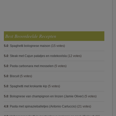
Best Beoordeelde Recepten
5.0
:
Spaghetti bolognese maison
(15 votes)
5.0
:
Steak met Cajun patatjes en rodekoolsla
(12 votes)
5.0
:
Pasta carbonara met mosselen
(5 votes)
5.0
:
Biscuit
(5 votes)
5.0
:
Spaghetti met krokante kip
(5 votes)
5.0
:
Bolognese van champignon en linzen (Jamie Oliver)
(5 votes)
4.9
:
Pasta met spinazieballetjes (Antonio Carluccio)
(21 votes)