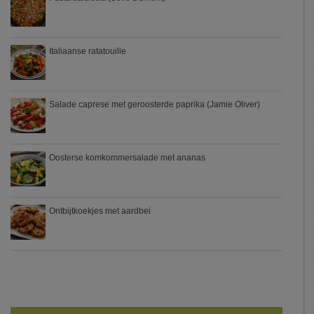
Italiaanse ratatouille
Salade caprese met geroosterde paprika (Jamie Oliver)
Oosterse komkommersalade met ananas
Ontbijtkoekjes met aardbei