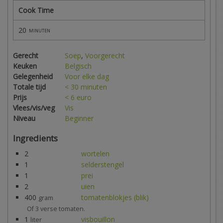
Cook Time
20
minuten
Gerecht
Soep
,
Voorgerecht
Keuken
Belgisch
Gelegenheid
Voor elke dag
Totale tijd
< 30 minuten
Prijs
< 6 euro
Vlees/vis/veg
Vis
Niveau
Beginner
Ingredients
2
wortelen
1
selderstengel
1
prei
2
uien
400
tomatenblokjes (blik)
gram
Of 3 verse tomaten.
1
visbouillon
liter