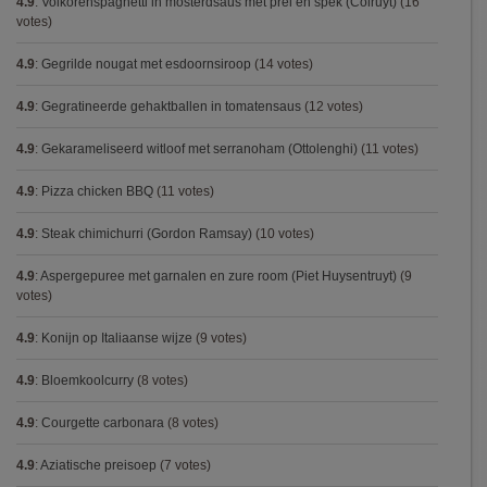
4.9
:
Volkorenspaghetti in mosterdsaus met prei en spek (Colruyt)
(16
votes)
4.9
:
Gegrilde nougat met esdoornsiroop
(14 votes)
4.9
:
Gegratineerde gehaktballen in tomatensaus
(12 votes)
4.9
:
Gekarameliseerd witloof met serranoham (Ottolenghi)
(11 votes)
4.9
:
Pizza chicken BBQ
(11 votes)
4.9
:
Steak chimichurri (Gordon Ramsay)
(10 votes)
4.9
:
Aspergepuree met garnalen en zure room (Piet Huysentruyt)
(9
votes)
4.9
:
Konijn op Italiaanse wijze
(9 votes)
4.9
:
Bloemkoolcurry
(8 votes)
4.9
:
Courgette carbonara
(8 votes)
4.9
:
Aziatische preisoep
(7 votes)