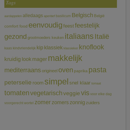
Tags
Belgisch
alledaags
België
basilicum
aardappelen
aperitief
eenvoudig
feestelijk
feest
comfort food
italiaans
gezond
Italië
grootmoeders keuken
knoflook
klassiek
kip
kaas
kindvriendelijk
klassieker
makkelijk
kruidig
mager
look
pasta
oven
mediterraans
origineel
paprika
simpel
peterselie
room
snel klaar
tomaat
tomaten
vis
vegetarisch
veggie
voor elke dag
zomer
zomers
zonnig
zuiders
voorgerecht
wortel