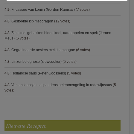
4.9
:
Fricassee van konijn (Gordon Ramsay)
(7 votes)
4.8
:
Gestoofde kip met dragon
(12 votes)
4.8
:
Zalm met gebakken bloemkool, aardappelen en spek (Jeroen
Meus)
(6 votes)
4.8
:
Gegratineerde oesters met champagne
(6 votes)
4.8
:
Linzenbolognese (slowcooker)
(5 votes)
4.8
:
Hollandse saus (Peter Goossens)
(5 votes)
4.8
:
Varkenshaasje met paddenstoelenmengeling in rodewijnsaus
(5
votes)
Nieuwste Recepten