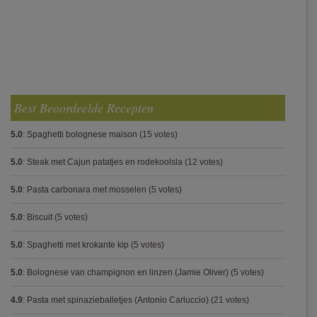
Best Beoordeelde Recepten
5.0
:
Spaghetti bolognese maison
(15 votes)
5.0
:
Steak met Cajun patatjes en rodekoolsla
(12 votes)
5.0
:
Pasta carbonara met mosselen
(5 votes)
5.0
:
Biscuit
(5 votes)
5.0
:
Spaghetti met krokante kip
(5 votes)
5.0
:
Bolognese van champignon en linzen (Jamie Oliver)
(5 votes)
4.9
:
Pasta met spinazieballetjes (Antonio Carluccio)
(21 votes)