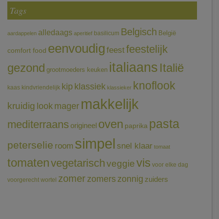
Tags
Belgisch
alledaags
België
basilicum
aardappelen
aperitief
eenvoudig
feestelijk
feest
comfort food
italiaans
gezond
Italië
grootmoeders keuken
knoflook
klassiek
kip
kaas
kindvriendelijk
klassieker
makkelijk
kruidig
mager
look
pasta
oven
mediterraans
origineel
paprika
simpel
peterselie
room
snel klaar
tomaat
tomaten
vis
vegetarisch
veggie
voor elke dag
zomer
zomers
zonnig
zuiders
voorgerecht
wortel