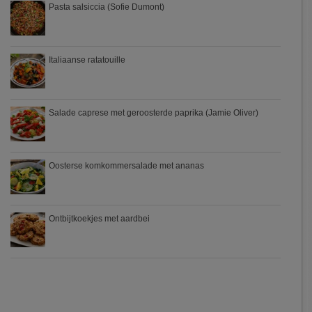
Pasta salsiccia (Sofie Dumont)
Italiaanse ratatouille
Salade caprese met geroosterde paprika (Jamie Oliver)
Oosterse komkommersalade met ananas
Ontbijtkoekjes met aardbei