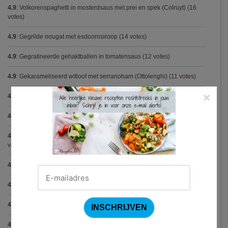
4.9
:
Volkorenspaghetti in mosterdsaus met prei en spek (Colruyt)
(16
votes)
4.9
:
Gegrilde nougat met esdoornsiroop
(14 votes)
4.9
:
Gegratineerde gehaktballen in tomatensaus
(12 votes)
4.9
:
Gekarameliseerd witloof met serranoham (Ottolenghi)
(11 votes)
×
4.9
:
Pizza chicken BBQ
(11 votes)
4.9
:
Steak chimichurri (Gordon Ramsay)
(10 votes)
4.9
:
Aspergepuree met garnalen en zure room (Piet Huysentruyt)
(9
votes)
4.9
:
Konijn op Italiaanse wijze
(9 votes)
4.9
:
Bloemkoolcurry
(8 votes)
4.9
:
Courgette carbonara
(8 votes)
4.9
:
Aziatische preisoep
(7 votes)