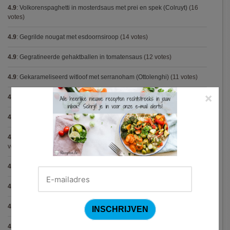
4.9
:
Volkorenspaghetti in mosterdsaus met prei en spek (Colruyt)
(16
votes)
4.9
:
Gegrilde nougat met esdoornsiroop
(14 votes)
4.9
:
Gegratineerde gehaktballen in tomatensaus
(12 votes)
4.9
:
Gekarameliseerd witloof met serranoham (Ottolenghi)
(11 votes)
×
4.9
:
Pizza chicken BBQ
(11 votes)
4.9
:
Steak chimichurri (Gordon Ramsay)
(10 votes)
4.9
:
Aspergepuree met garnalen en zure room (Piet Huysentruyt)
(9
votes)
4.9
:
Konijn op Italiaanse wijze
(9 votes)
4.9
:
Bloemkoolcurry
(8 votes)
4.9
:
Courgette carbonara
(8 votes)
4.9
:
Aziatische preisoep
(7 votes)