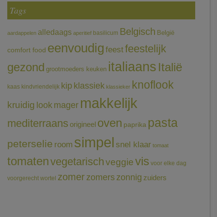
Tags
Belgisch
alledaags
België
basilicum
aardappelen
aperitief
eenvoudig
feestelijk
feest
comfort food
italiaans
gezond
Italië
grootmoeders keuken
knoflook
klassiek
kip
kaas
kindvriendelijk
klassieker
makkelijk
kruidig
mager
look
pasta
oven
mediterraans
origineel
paprika
simpel
peterselie
room
snel klaar
tomaat
tomaten
vis
vegetarisch
veggie
voor elke dag
zomer
zomers
zonnig
zuiders
voorgerecht
wortel