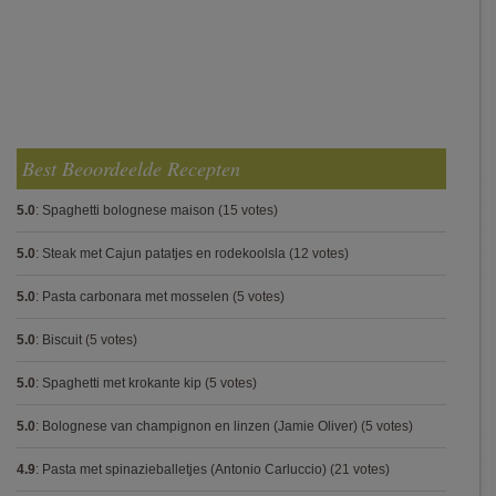
Best Beoordeelde Recepten
5.0
:
Spaghetti bolognese maison
(15 votes)
5.0
:
Steak met Cajun patatjes en rodekoolsla
(12 votes)
5.0
:
Pasta carbonara met mosselen
(5 votes)
5.0
:
Biscuit
(5 votes)
5.0
:
Spaghetti met krokante kip
(5 votes)
5.0
:
Bolognese van champignon en linzen (Jamie Oliver)
(5 votes)
4.9
:
Pasta met spinazieballetjes (Antonio Carluccio)
(21 votes)