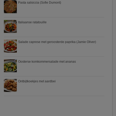
Pasta salsiccia (Sofie Dumont)
Italiaanse ratatouille
Salade caprese met geroosterde paprika (Jamie Oliver)
Oosterse komkommersalade met ananas
Ontbijtkoekjes met aardbei