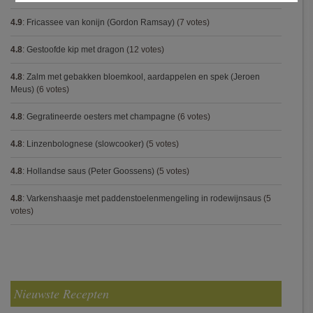
4.9
:
Fricassee van konijn (Gordon Ramsay)
(7 votes)
4.8
:
Gestoofde kip met dragon
(12 votes)
4.8
:
Zalm met gebakken bloemkool, aardappelen en spek (Jeroen
Meus)
(6 votes)
4.8
:
Gegratineerde oesters met champagne
(6 votes)
4.8
:
Linzenbolognese (slowcooker)
(5 votes)
4.8
:
Hollandse saus (Peter Goossens)
(5 votes)
4.8
:
Varkenshaasje met paddenstoelenmengeling in rodewijnsaus
(5
votes)
Nieuwste Recepten