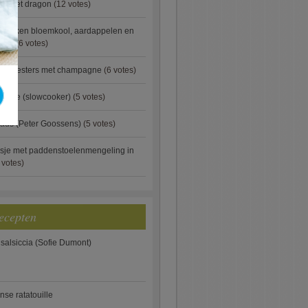
ip met dragon
(12 votes)
ebakken bloemkool, aardappelen en
eus)
(6 votes)
rde oesters met champagne
(6 votes)
gnese (slowcooker)
(5 votes)
aus (Peter Goossens)
(5 votes)
sje met paddenstoelenmengeling in
 votes)
ecepten
 salsiccia (Sofie Dumont)
anse ratatouille