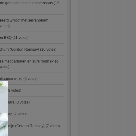
de gehaktballen in tomatensaus
(12
eerd witloof met serranoham
votes)
ken BBQ
(11 votes)
churri (Gordon Ramsay)
(10 votes)
e met garnalen en zure room (Piet
votes)
aliaanse wijze
(9 votes)
×
urry
(8 votes)
carbonara
(8 votes)
preisoep
(7 votes)
an konijn (Gordon Ramsay)
(7 votes)