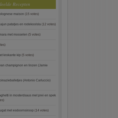
deelde Recepten
bolognese maison
(15 votes)
ajun patatjes en rodekoolsla
(12 votes)
onara met mosselen
(5 votes)
tes)
et krokante kip
(5 votes)
van champignon en linzen (Jamie
pinazieballetjes (Antonio Carluccio)
ghetti in mosterdsaus met prei en spek
es)
ugat met esdoornsiroop
(14 votes)