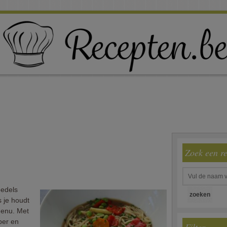
Zoek een r
oedels
s je houdt
menu. Met
ber en