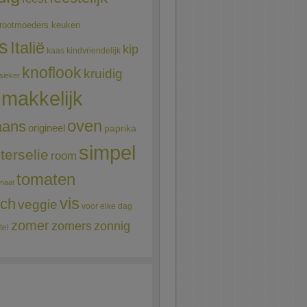
rootmoeders keuken
ns
Italië
kip
kaas
kindvriendelijk
knoflook
kruidig
sieker
makkelijk
oven
aans
origineel
paprika
simpel
terselie
room
tomaten
maat
vis
sch
veggie
voor elke dag
zomer
zomers
zonnig
tel