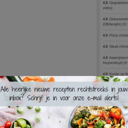
4.9
:
Gegratineer
votes)
4.9
:
Gekaramelis
(Ottolenghi)
(11 
4.9
:
Pizza chic
4.9
:
Steak chimi
4.9
:
Aspergepure
Huysentruyt)
(9 
4.9
:
Konijn op It
4.9
:
Bloemkoolc
4.9
:
Courgette 
4.9
:
Aziatische 
4.9
:
Fricassee v