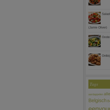
Salad
(Jamie Oliver)
Ooste
Ontbi
Tags
all
aardappelen
Belgisch
B
eenvou