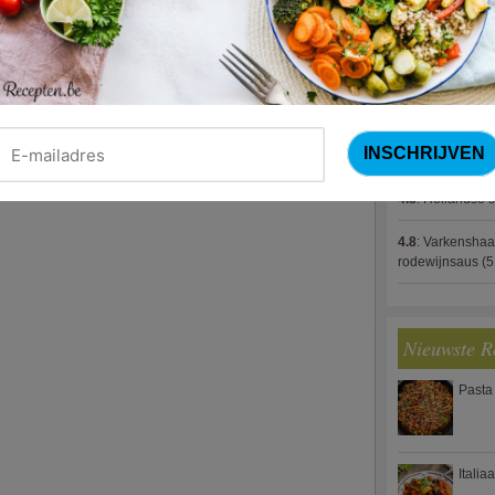
4.8
:
Gestoofde k
4.8
:
Zalm met g
spek (Jeroen M
4.8
:
Gegratinee
4.8
:
Linzenbolo
4.8
:
Hollandse s
4.8
:
Varkenshaa
rodewijnsaus
(5
Nieuwste R
Pasta
Italia