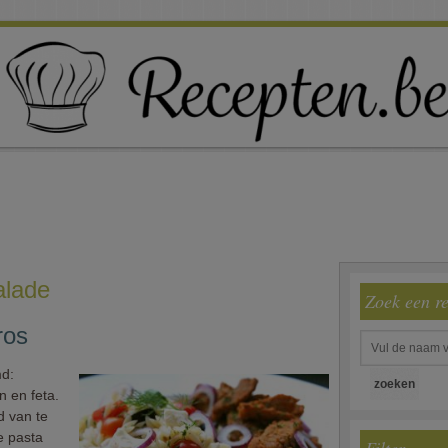
alade
Zoek een r
ros
md:
n en feta.
d van te
e pasta