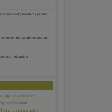
e caprese met geroosterde paprika
rse komkommersalade met ananas
jtkoekjes met aardbei
edaags
basilicum
aperitief
comfort food
elgië
dig
feestelijk
feest