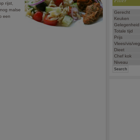
Filter
 rijst,
g nog malse
p een