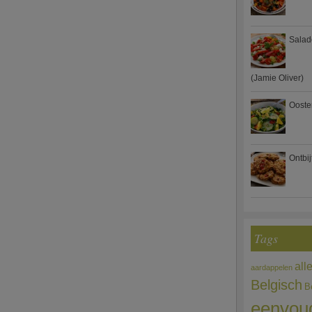
Salad
(Jamie Oliver)
Ooste
Ontbi
Tags
all
aardappelen
Belgisch
B
eenvou