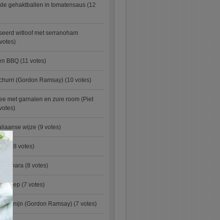
de gehaktballen in tomatensaus
(12
eerd witloof met serranoham
votes)
ken BBQ
(11 votes)
churri (Gordon Ramsay)
(10 votes)
e met garnalen en zure room (Piet
votes)
aliaanse wijze
(9 votes)
×
urry
(8 votes)
carbonara
(8 votes)
preisoep
(7 votes)
an konijn (Gordon Ramsay)
(7 votes)