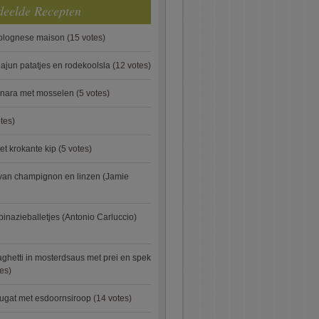
deelde Recepten
bolognese maison
(15 votes)
ajun patatjes en rodekoolsla
(12 votes)
onara met mosselen
(5 votes)
tes)
et krokante kip
(5 votes)
van champignon en linzen (Jamie
pinazieballetjes (Antonio Carluccio)
ghetti in mosterdsaus met prei en spek
es)
ugat met esdoornsiroop
(14 votes)