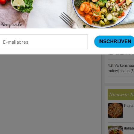
4.8
:
Gestoofde k
4.8
:
Zalm met g
spek (Jeroen M
4.8
:
Gegratinee
4.8
:
Linzenbolo
4.8
:
Hollandse s
4.8
:
Varkenshaa
rodewijnsaus
(5
Nieuwste R
Pasta
Italia