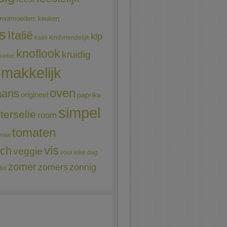
rootmoeders keuken
ns
Italië
kip
kaas
kindvriendelijk
knoflook
kruidig
sieker
makkelijk
oven
aans
origineel
paprika
simpel
terselie
room
tomaten
maat
vis
sch
veggie
voor elke dag
zomer
zomers
zonnig
tel