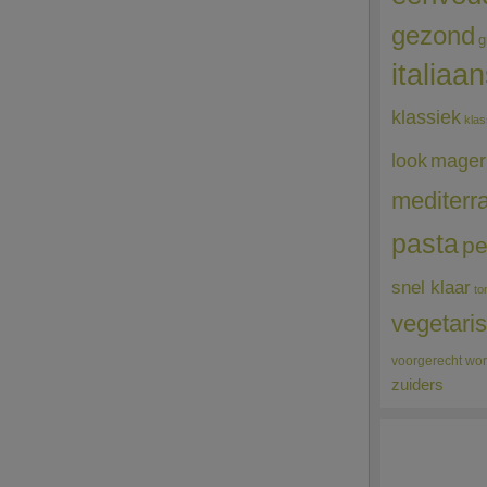
gezond
g
italiaa
klassiek
klas
mager
look
mediterr
pasta
pe
snel klaar
to
vegetari
voorgerecht
wor
zuiders