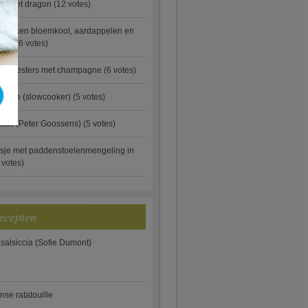
ip met dragon
(12 votes)
ebakken bloemkool, aardappelen en
eus)
(6 votes)
rde oesters met champagne
(6 votes)
gnese (slowcooker)
(5 votes)
aus (Peter Goossens)
(5 votes)
sje met paddenstoelenmengeling in
 votes)
ecepten
 salsiccia (Sofie Dumont)
anse ratatouille