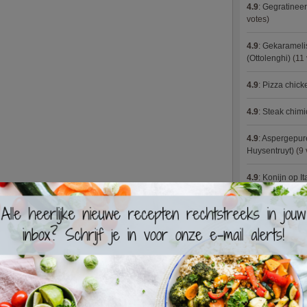
4.9
:
Gegratineer
votes)
4.9
:
Gekaramelis
(Ottolenghi)
(11 
4.9
:
Pizza chic
4.9
:
Steak chimi
4.9
:
Aspergepure
Huysentruyt)
(9 
4.9
:
Konijn op It
4.9
:
Bloemkoolc
4.9
:
Courgette 
4.9
:
Aziatische 
4.9
:
Fricassee v