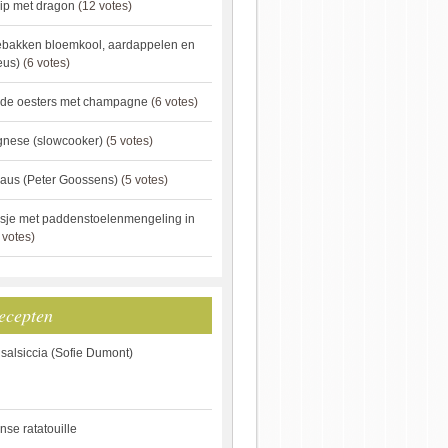
ip met dragon
(12 votes)
ebakken bloemkool, aardappelen en
eus)
(6 votes)
rde oesters met champagne
(6 votes)
gnese (slowcooker)
(5 votes)
aus (Peter Goossens)
(5 votes)
sje met paddenstoelenmengeling in
 votes)
ecepten
 salsiccia (Sofie Dumont)
anse ratatouille