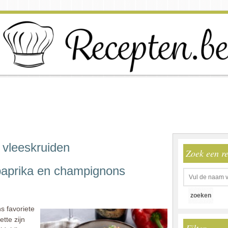
 vleeskruiden
Zoek een r
paprika en champignons
s favoriete
ette zijn