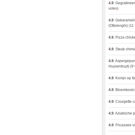
4.9
:
Gegratineer
votes)
4.9
:
Gekaramelis
(Ottolenghi)
(11 
4.9
:
Pizza chic
4.9
:
Steak chimi
4.9
:
Aspergepure
Huysentruyt)
(9 
4.9
:
Konijn op It
4.9
:
Bloemkoolc
4.9
:
Courgette 
4.9
:
Aziatische 
4.9
:
Fricassee v