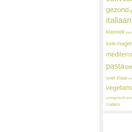
gezond
g
italiaa
klassiek
klas
mager
look
mediterr
pasta
pe
snel klaar
to
vegetari
voorgerecht
wor
zuiders