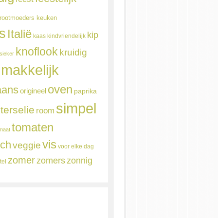
rootmoeders keuken
ns
Italië
kip
kaas
kindvriendelijk
knoflook
kruidig
sieker
makkelijk
oven
aans
origineel
paprika
simpel
terselie
room
tomaten
maat
vis
sch
veggie
voor elke dag
zomer
zomers
zonnig
tel