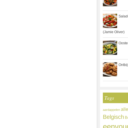
Salad
(Jamie Oliver)
Ooste
Ontbi
Tags
all
aardappelen
Belgisch
B
eenvou