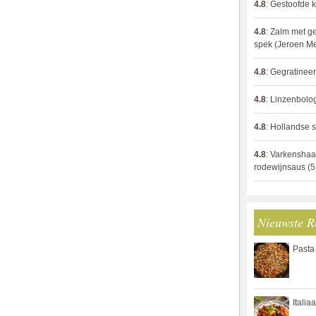
4.8
:
Gestoofde k
4.8
:
Zalm met g
spek (Jeroen M
4.8
:
Gegratinee
4.8
:
Linzenbolo
4.8
:
Hollandse s
4.8
:
Varkenshaa
rodewijnsaus
(5
Nieuwste R
Pasta
Italia