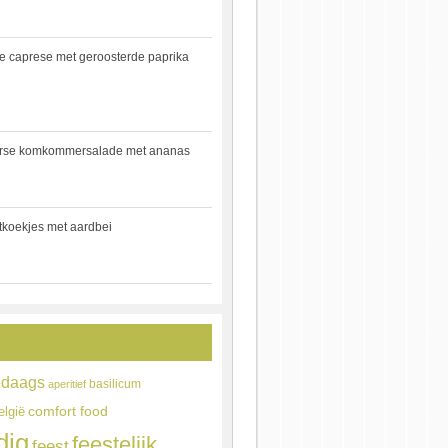
e caprese met geroosterde paprika
rse komkommersalade met ananas
jtkoekjes met aardbei
edaags
basilicum
aperitief
comfort food
elgië
dig
feestelijk
feest