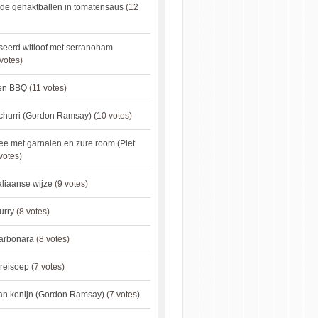
de gehaktballen in tomatensaus
(12
eerd witloof met serranoham
votes)
ken BBQ
(11 votes)
churri (Gordon Ramsay)
(10 votes)
e met garnalen en zure room (Piet
votes)
aliaanse wijze
(9 votes)
urry
(8 votes)
carbonara
(8 votes)
preisoep
(7 votes)
an konijn (Gordon Ramsay)
(7 votes)