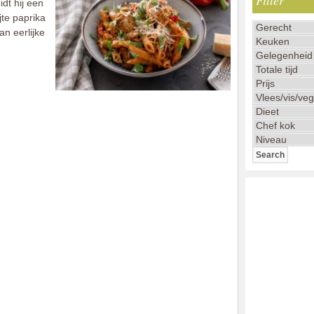
Filter
idt hij een
jte paprika
n eerlijke