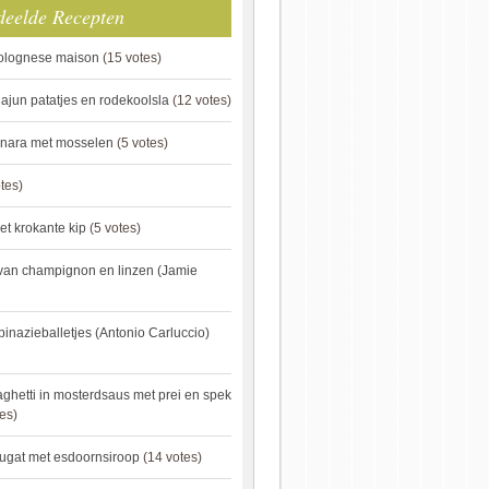
deelde Recepten
bolognese maison
(15 votes)
ajun patatjes en rodekoolsla
(12 votes)
onara met mosselen
(5 votes)
tes)
et krokante kip
(5 votes)
van champignon en linzen (Jamie
pinazieballetjes (Antonio Carluccio)
ghetti in mosterdsaus met prei en spek
es)
ugat met esdoornsiroop
(14 votes)