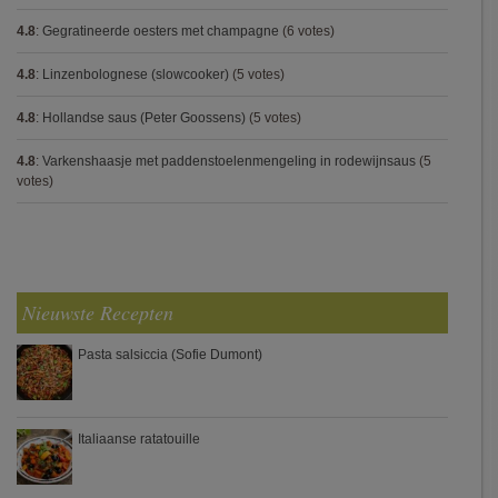
4.8
:
Gegratineerde oesters met champagne
(6 votes)
4.8
:
Linzenbolognese (slowcooker)
(5 votes)
4.8
:
Hollandse saus (Peter Goossens)
(5 votes)
4.8
:
Varkenshaasje met paddenstoelenmengeling in rodewijnsaus
(5
votes)
Nieuwste Recepten
Pasta salsiccia (Sofie Dumont)
Italiaanse ratatouille