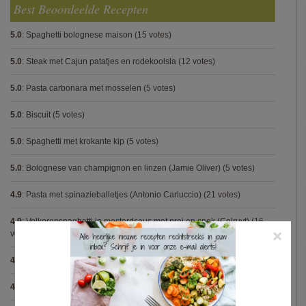
Best Beoordeelde Recepten
5.0
:
Spaghetti bolognese maison
(15 votes)
5.0
:
Steak met Cajun patatjes en rodekoolsla
(12 votes)
5.0
:
Pasta carbonara met mosselen
(5 votes)
5.0
:
Biscuit
(5 votes)
5.0
:
Spaghetti met krokante kip
(5 votes)
5.0
:
Bolognese van champignon en linzen (Jamie Oliver)
(5 votes)
4.9
:
Pasta met spinazieballetjes (Antonio Carluccio)
(21 votes)
4.9
:
Volkorenspaghetti in mosterdsaus met prei en spek (Colruyt)
(16
×
votes)
4.9
:
Gegrilde nougat met esdoornsiroop
(14 votes)
4.9
:
Gegratineerde gehaktballen in tomatensaus
(12 votes)