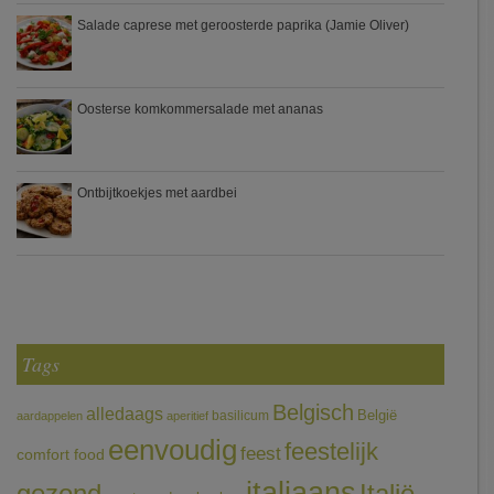
Salade caprese met geroosterde paprika (Jamie Oliver)
Oosterse komkommersalade met ananas
Ontbijtkoekjes met aardbei
Tags
Belgisch
alledaags
België
basilicum
aardappelen
aperitief
eenvoudig
feestelijk
feest
comfort food
italiaans
gezond
Italië