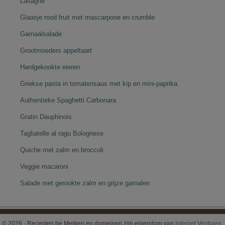
Lasagne
Glaasje rood fruit met mascarpone en crumble
Garnaalsalade
Grootmoeders appeltaart
Hardgekookte eieren
Griekse pasta in tomatensaus met kip en mini-paprika
Authentieke Spaghetti Carbonara
Gratin Dauphinois
Tagliatelle al ragu Bolognese
Quiche met zalm en broccoli
Veggie macaroni
Salade met gerookte zalm en grijze garnalen
© 2026 · Recepten.be Merken en domeinen zijn eigendom van
Internet Ventures
.