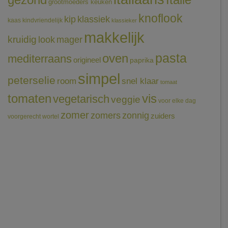
grootmoeders keuken
knoflook
klassiek
kip
kaas
kindvriendelijk
klassieker
makkelijk
kruidig
mager
look
pasta
oven
mediterraans
origineel
paprika
simpel
peterselie
room
snel klaar
tomaat
tomaten
vis
vegetarisch
veggie
voor elke dag
zomer
zomers
zonnig
zuiders
voorgerecht
wortel