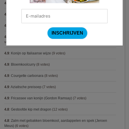
4.9
:
Gekarameliseerd witloof met serranoham (Ottolenghi)
(11 votes)
4.9
:
Pizza chicken BBQ
(11 votes)
4.9
:
Steak chimichurri (Gordon Ramsay)
(10 votes)
4.9
:
Aspergepuree met garnalen en zure room (Piet Huysentruyt)
(9
votes)
4.9
:
Konijn op Italiaanse wijze
(9 votes)
4.9
:
Bloemkoolcurry
(8 votes)
4.9
:
Courgette carbonara
(8 votes)
4.9
:
Aziatische preisoep
(7 votes)
4.9
:
Fricassee van konijn (Gordon Ramsay)
(7 votes)
4.8
:
Gestoofde kip met dragon
(12 votes)
4.8
:
Zalm met gebakken bloemkool, aardappelen en spek (Jeroen
Meus)
(6 votes)