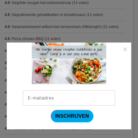
4.9
:
Gegrilde nougat met esdoornsiroop
(14 votes)
4.9
:
Gegratineerde gehaktballen in tomatensaus
(12 votes)
4.9
:
Gekarameliseerd witloof met serranoham (Ottolenghi)
(11 votes)
4.9
:
Pizza chicken BBQ
(11 votes)
×
4.9
:
Steak chimichurri (Gordon Ramsay)
(10 votes)
4.9
:
Aspergepuree met garnalen en zure room (Piet Huysentruyt)
(9
votes)
4.9
:
Konijn op Italiaanse wijze
(9 votes)
4.9
:
Bloemkoolcurry
(8 votes)
4.9
:
Courgette carbonara
(8 votes)
4.9
:
Aziatische preisoep
(7 votes)
4.9
:
Fricassee van konijn (Gordon Ramsay)
(7 votes)