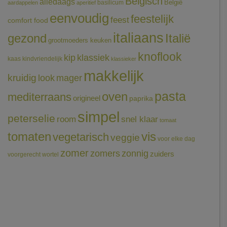
Belgisch
alledaags
België
basilicum
aardappelen
aperitief
eenvoudig
feestelijk
feest
comfort food
italiaans
gezond
Italië
grootmoeders keuken
knoflook
klassiek
kip
kaas
kindvriendelijk
klassieker
makkelijk
kruidig
mager
look
pasta
oven
mediterraans
origineel
paprika
simpel
peterselie
room
snel klaar
tomaat
tomaten
vis
vegetarisch
veggie
voor elke dag
zomer
zomers
zonnig
zuiders
voorgerecht
wortel