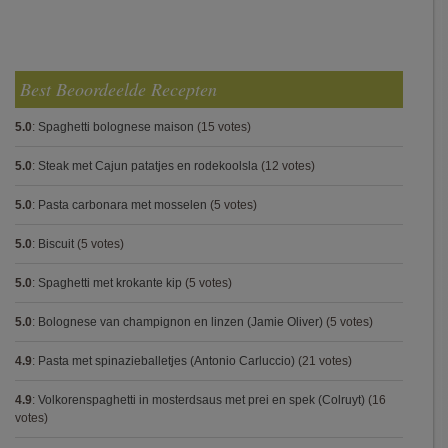
Best Beoordeelde Recepten
5.0
:
Spaghetti bolognese maison
(15 votes)
5.0
:
Steak met Cajun patatjes en rodekoolsla
(12 votes)
5.0
:
Pasta carbonara met mosselen
(5 votes)
5.0
:
Biscuit
(5 votes)
5.0
:
Spaghetti met krokante kip
(5 votes)
5.0
:
Bolognese van champignon en linzen (Jamie Oliver)
(5 votes)
4.9
:
Pasta met spinazieballetjes (Antonio Carluccio)
(21 votes)
4.9
:
Volkorenspaghetti in mosterdsaus met prei en spek (Colruyt)
(16
votes)