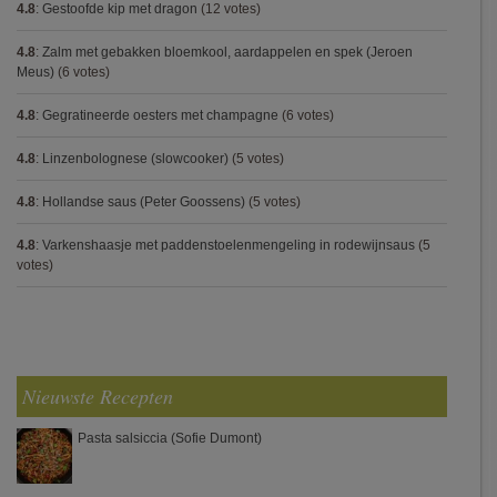
4.8
:
Gestoofde kip met dragon
(12 votes)
4.8
:
Zalm met gebakken bloemkool, aardappelen en spek (Jeroen
Meus)
(6 votes)
4.8
:
Gegratineerde oesters met champagne
(6 votes)
4.8
:
Linzenbolognese (slowcooker)
(5 votes)
4.8
:
Hollandse saus (Peter Goossens)
(5 votes)
4.8
:
Varkenshaasje met paddenstoelenmengeling in rodewijnsaus
(5
votes)
Nieuwste Recepten
Pasta salsiccia (Sofie Dumont)