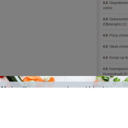
4.9
:
Gegratineer
votes)
4.9
:
Gekaramelis
(Ottolenghi)
(11 
4.9
:
Pizza chic
4.9
:
Steak chimi
4.9
:
Konijn op It
4.9
:
Aspergepure
Huysentruyt)
(9 
4.9
:
Bloemkoolc
4.9
:
Courgette 
4.9
:
Aziatische 
4.9
:
Fricassee v