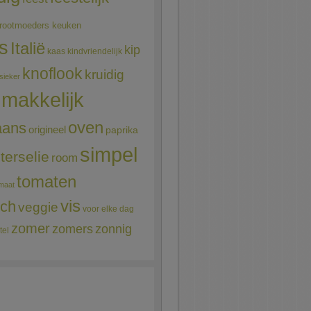
rootmoeders keuken
ns
Italië
kip
kaas
kindvriendelijk
knoflook
kruidig
sieker
makkelijk
oven
aans
origineel
paprika
simpel
terselie
room
tomaten
maat
vis
sch
veggie
voor elke dag
zomer
zomers
zonnig
tel