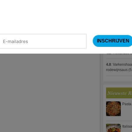
4.8
:
Gestoofde k
4.8
:
Gevulde cou
4.8
:
Zalm met g
spek (Jeroen M
4.8
:
Gegratinee
4.8
:
Hollandse s
4.8
:
Varkenshaa
rodewijnsaus
(5
Nieuwste R
Pasta
Italia