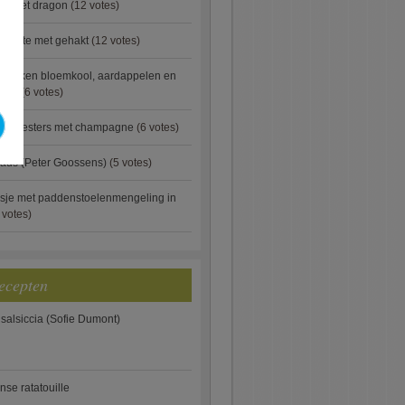
ip met dragon
(12 votes)
rgette met gehakt
(12 votes)
ebakken bloemkool, aardappelen en
eus)
(6 votes)
rde oesters met champagne
(6 votes)
aus (Peter Goossens)
(5 votes)
sje met paddenstoelenmengeling in
 votes)
ecepten
 salsiccia (Sofie Dumont)
anse ratatouille