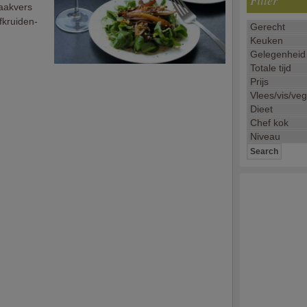
Filter
raakvers
fkruiden-