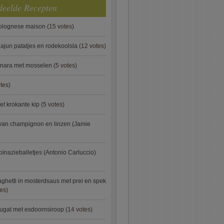
deelde Recepten
bolognese maison
(15 votes)
ajun patatjes en rodekoolsla
(12 votes)
onara met mosselen
(5 votes)
tes)
et krokante kip
(5 votes)
van champignon en linzen (Jamie
pinazieballetjes (Antonio Carluccio)
ghetti in mosterdsaus met prei en spek
es)
ugat met esdoornsiroop
(14 votes)