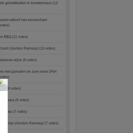
de gehaktballen in tomatensaus
(12
eerd witloof met serranoham
votes)
ken BBQ
(11 votes)
churri (Gordon Ramsay)
(10 votes)
aliaanse wijze
(9 votes)
e met garnalen en zure room (Piet
votes)
×
urry
(8 votes)
carbonara
(8 votes)
preisoep
(7 votes)
an konijn (Gordon Ramsay)
(7 votes)