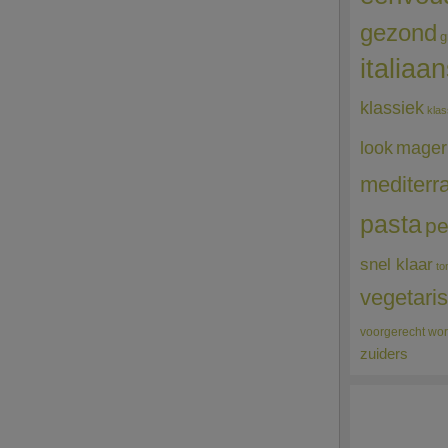
gezond
g
italiaa
klassiek
klas
mager
look
mediterr
pasta
pe
snel klaar
to
vegetari
voorgerecht
wor
zuiders