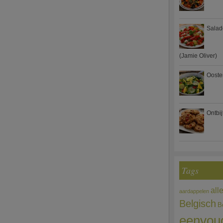
Salad
(Jamie Oliver)
Ooste
Ontbi
Tags
all
aardappelen
Belgisch
B
eenvou