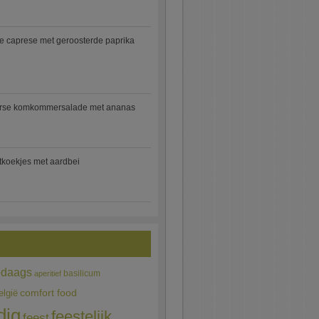
e caprese met geroosterde paprika
rse komkommersalade met ananas
jtkoekjes met aardbei
edaags
basilicum
aperitief
comfort food
elgië
dig
feestelijk
feest