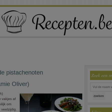
de pistachenoten
Zoek een r
amie Oliver)
h)
e vakjes af
ilijk om
veelzijdig.