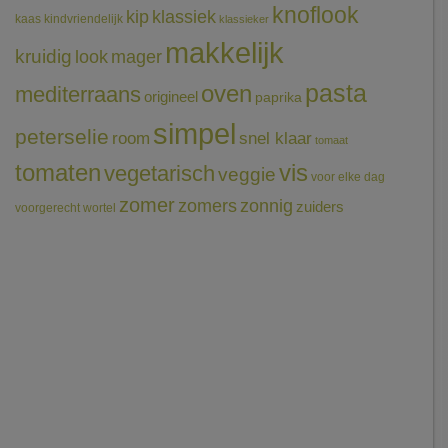
knoflook
klassiek
kip
kaas
kindvriendelijk
klassieker
makkelijk
kruidig
mager
look
pasta
oven
mediterraans
origineel
paprika
simpel
peterselie
room
snel klaar
tomaat
tomaten
vis
vegetarisch
veggie
voor elke dag
zomer
zomers
zonnig
zuiders
voorgerecht
wortel