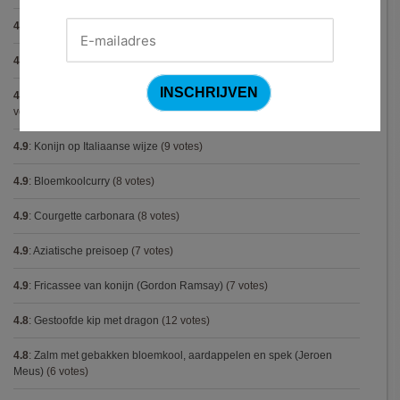
4.9
:
Pizza chicken BBQ
(11 votes)
4.9
:
Steak chimichurri (Gordon Ramsay)
(10 votes)
4.9
:
Aspergepuree met garnalen en zure room (Piet Huysentruyt)
(9
votes)
4.9
:
Konijn op Italiaanse wijze
(9 votes)
4.9
:
Bloemkoolcurry
(8 votes)
4.9
:
Courgette carbonara
(8 votes)
4.9
:
Aziatische preisoep
(7 votes)
4.9
:
Fricassee van konijn (Gordon Ramsay)
(7 votes)
4.8
:
Gestoofde kip met dragon
(12 votes)
4.8
:
Zalm met gebakken bloemkool, aardappelen en spek (Jeroen
Meus)
(6 votes)