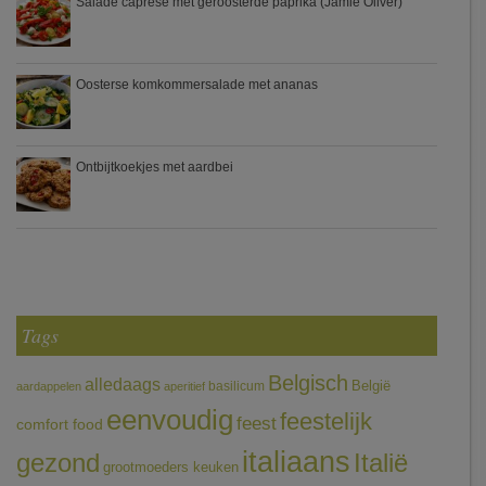
Salade caprese met geroosterde paprika (Jamie Oliver)
Oosterse komkommersalade met ananas
Ontbijtkoekjes met aardbei
Tags
Belgisch
alledaags
België
basilicum
aardappelen
aperitief
eenvoudig
feestelijk
feest
comfort food
italiaans
gezond
Italië
grootmoeders keuken