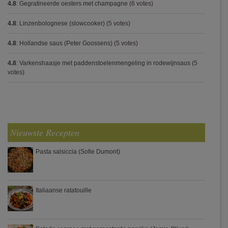
4.8
:
Gegratineerde oesters met champagne
(6 votes)
4.8
:
Linzenbolognese (slowcooker)
(5 votes)
4.8
:
Hollandse saus (Peter Goossens)
(5 votes)
4.8
:
Varkenshaasje met paddenstoelenmengeling in rodewijnsaus
(5
votes)
Nieuwste Recepten
Pasta salsiccia (Sofie Dumont)
Italiaanse ratatouille