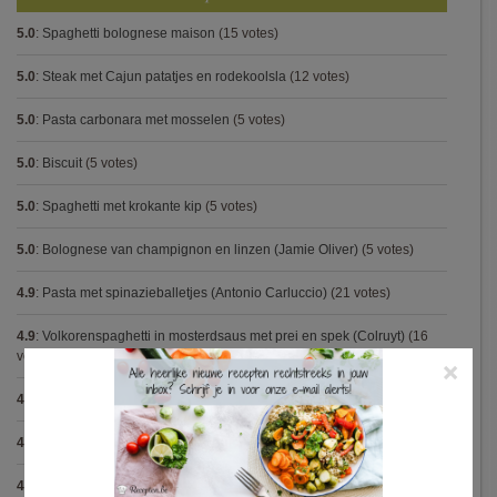
5.0
:
Spaghetti bolognese maison
(15 votes)
5.0
:
Steak met Cajun patatjes en rodekoolsla
(12 votes)
5.0
:
Pasta carbonara met mosselen
(5 votes)
5.0
:
Biscuit
(5 votes)
5.0
:
Spaghetti met krokante kip
(5 votes)
5.0
:
Bolognese van champignon en linzen (Jamie Oliver)
(5 votes)
4.9
:
Pasta met spinazieballetjes (Antonio Carluccio)
(21 votes)
4.9
:
Volkorenspaghetti in mosterdsaus met prei en spek (Colruyt)
(16
votes)
×
4.9
:
Gegrilde nougat met esdoornsiroop
(14 votes)
4.9
:
Gegratineerde gehaktballen in tomatensaus
(12 votes)
4.9
:
Gekarameliseerd witloof met serranoham (Ottolenghi)
(11 votes)