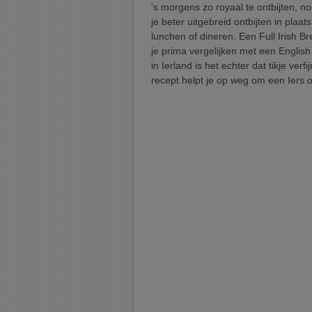
's morgens zo royaal te ontbijten, n
je beter uitgebreid ontbijten in plaat
lunchen of dineren. Een Full Irish B
je prima vergelijken met een English
in Ierland is het echter dat tikje verfij
recept helpt je op weg om een Iers on