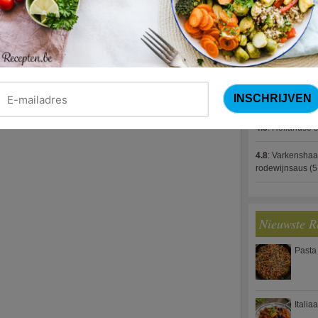
4.8
:
Gestoofde k
4.8
:
Zalm met g
spek (Jeroen M
4.8
:
Gegratinee
4.8
:
Linzenbolo
4.8
:
Hollandse s
4.8
:
Varkenshaa
rodewijnsaus
(5
Nieuwste R
Pasta
Italia