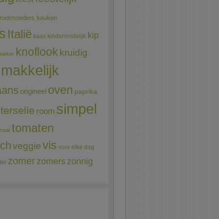
rootmoeders keuken
ns
Italië
kip
kaas
kindvriendelijk
knoflook
kruidig
sieker
makkelijk
oven
aans
origineel
paprika
simpel
terselie
room
tomaten
maat
vis
sch
veggie
voor elke dag
zomer
zomers
zonnig
tel