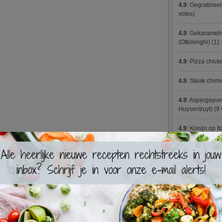
4.9
:
Gegratineer
votes)
4.9
:
Gekaramelis
(Ottolenghi)
(11 
4.9
:
Pizza chic
4.9
:
Steak chimi
4.9
:
Aspergepure
Huysentruyt)
(9 
4.9
:
Konijn op It
4.9
:
Bloemkoolc
4.9
:
Courgette 
4.9
:
Aziatische 
4.9
:
Fricassee v