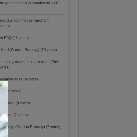
de gehaktballen in tomatensaus
(12
eerd witloof met serranoham
votes)
ken BBQ
(11 votes)
churri (Gordon Ramsay)
(10 votes)
e met garnalen en zure room (Piet
votes)
aliaanse wijze
(9 votes)
×
urry
(8 votes)
carbonara
(8 votes)
preisoep
(7 votes)
an konijn (Gordon Ramsay)
(7 votes)