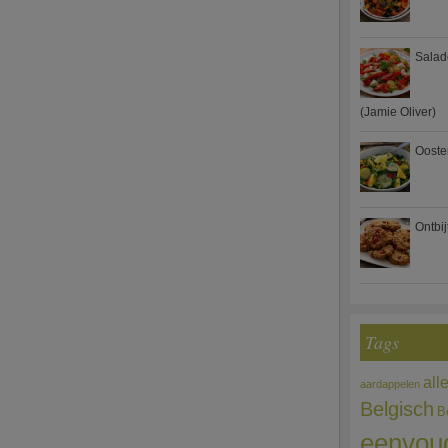
Salad
(Jamie Oliver)
Ooste
Ontbi
Tags
all
aardappelen
Belgisch
B
eenvou