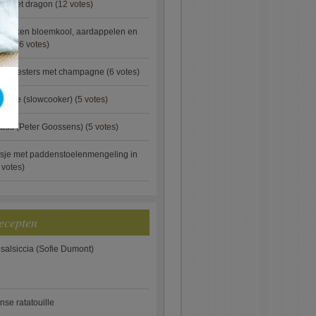
ip met dragon
(12 votes)
ebakken bloemkool, aardappelen en
eus)
(6 votes)
rde oesters met champagne
(6 votes)
gnese (slowcooker)
(5 votes)
aus (Peter Goossens)
(5 votes)
sje met paddenstoelenmengeling in
 votes)
ecepten
 salsiccia (Sofie Dumont)
anse ratatouille