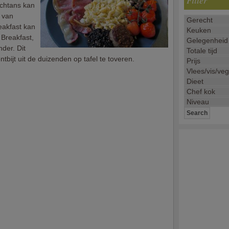
Filter
ochtans kan
s van
reakfast kan
 Breakfast,
nder. Dit
tbijt uit de duizenden op tafel te toveren.