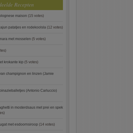
deelde Recepten
bolognese maison
(15 votes)
ajun patatjes en rodekoolsla
(12 votes)
onara met mosselen
(5 votes)
tes)
et krokante kip
(5 votes)
van champignon en linzen (Jamie
pinazieballetjes (Antonio Carluccio)
ghetti in mosterdsaus met prei en spek
es)
ugat met esdoornsiroop
(14 votes)