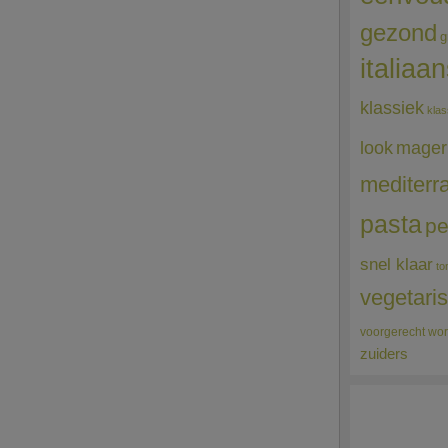
gezond
g
italiaa
klassiek
klas
mager
look
mediterr
pasta
pe
snel klaar
to
vegetari
voorgerecht
wor
zuiders