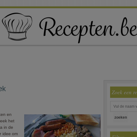
ek
Zoek een r
ken en
teek het
a in de
ar idee om