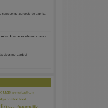
e caprese met geroosterde paprika
rse komkommersalade met ananas
jtkoekjes met aardbei
edaags
basilicum
aperitief
comfort food
elgië
dig
feestelijk
feest