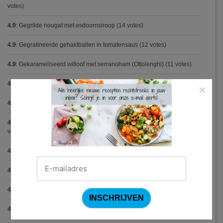
votes)
4.9
:
Gegrilde nougat met esdoornsiroop
(14 votes)
4.9
:
Gegratineerde gehaktballen in tomatensaus
(12 votes)
4.9
:
Gekarameliseerd witloof met serranoham (Ottolenghi)
(11 votes)
4.9
:
Pizza chicken BBQ
(11 votes)
×
4.9
:
Steak chimichurri (Gordon Ramsay)
(10 votes)
4.9
:
Aspergepuree met garnalen en zure room (Piet Huysentruyt)
(9
votes)
4.9
:
Konijn op Italiaanse wijze
(9 votes)
4.9
:
Bloemkoolcurry
(8 votes)
4.9
:
Courgette carbonara
(8 votes)
4.9
:
Aziatische preisoep
(7 votes)