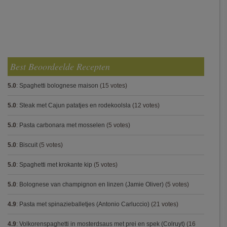
Best Beoordeelde Recepten
5.0
:
Spaghetti bolognese maison
(15 votes)
5.0
:
Steak met Cajun patatjes en rodekoolsla
(12 votes)
5.0
:
Pasta carbonara met mosselen
(5 votes)
5.0
:
Biscuit
(5 votes)
5.0
:
Spaghetti met krokante kip
(5 votes)
5.0
:
Bolognese van champignon en linzen (Jamie Oliver)
(5 votes)
4.9
:
Pasta met spinazieballetjes (Antonio Carluccio)
(21 votes)
4.9
:
Volkorenspaghetti in mosterdsaus met prei en spek (Colruyt)
(16