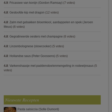
4.9
:
Fricassee van konijn (Gordon Ramsay)
(7 votes)
4.8
:
Gestoofde kip met dragon
(12 votes)
4.8
:
Zalm met gebakken bloemkool, aardappelen en spek (Jeroen
Meus)
(6 votes)
4.8
:
Gegratineerde oesters met champagne
(6 votes)
4.8
:
Linzenbolognese (slowcooker)
(5 votes)
4.8
:
Hollandse saus (Peter Goossens)
(5 votes)
4.8
:
Varkenshaasje met paddenstoelenmengeling in rodewijnsaus
(5
votes)
Nieuwste Recepten
Pasta salsiccia (Sofie Dumont)