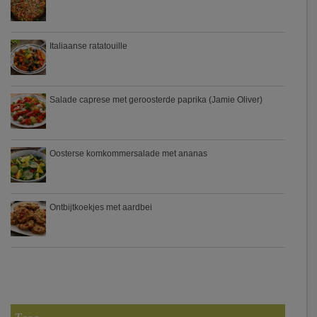
Italiaanse ratatouille
Salade caprese met geroosterde paprika (Jamie Oliver)
Oosterse komkommersalade met ananas
Ontbijtkoekjes met aardbei