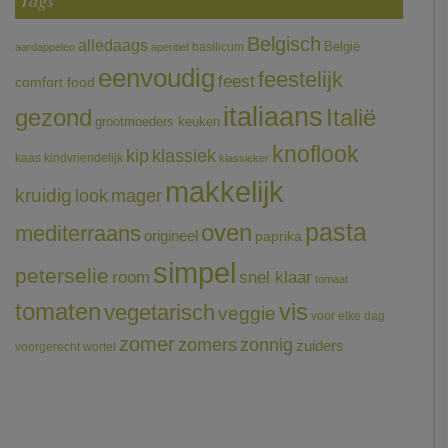
Tags
Belgisch
alledaags
België
basilicum
aardappelen
aperitief
eenvoudig
feestelijk
feest
comfort food
italiaans
gezond
Italië
grootmoeders keuken
knoflook
klassiek
kip
kaas
kindvriendelijk
klassieker
makkelijk
kruidig
mager
look
pasta
oven
mediterraans
origineel
paprika
simpel
peterselie
room
snel klaar
tomaat
tomaten
vis
vegetarisch
veggie
voor elke dag
zomer
zomers
zonnig
zuiders
voorgerecht
wortel