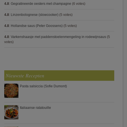
4.8
:
Gegratineerde oesters met champagne
(6 votes)
4.8
:
Linzenbolognese (slowcooker)
(5 votes)
4.8
:
Hollandse saus (Peter Goossens)
(5 votes)
4.8
:
Varkenshaasje met paddenstoelenmengeling in rodewijnsaus
(5
votes)
Nieuwste Recepten
Pasta salsiccia (Sofie Dumont)
Italiaanse ratatouille