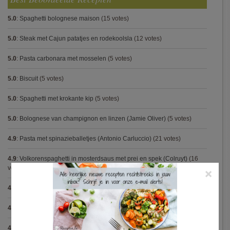
5.0
:
Spaghetti bolognese maison
(15 votes)
5.0
:
Steak met Cajun patatjes en rodekoolsla
(12 votes)
5.0
:
Pasta carbonara met mosselen
(5 votes)
5.0
:
Biscuit
(5 votes)
5.0
:
Spaghetti met krokante kip
(5 votes)
5.0
:
Bolognese van champignon en linzen (Jamie Oliver)
(5 votes)
4.9
:
Pasta met spinazieballetjes (Antonio Carluccio)
(21 votes)
4.9
:
Volkorenspaghetti in mosterdsaus met prei en spek (Colruyt)
(16
votes)
×
4.9
:
Gegrilde nougat met esdoornsiroop
(14 votes)
4.9
:
Gegratineerde gehaktballen in tomatensaus
(12 votes)
4.9
:
Gekarameliseerd witloof met serranoham (Ottolenghi)
(11 votes)