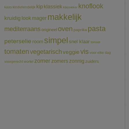
knoflook
klassiek
kip
kaas
kindvriendelijk
klassieker
makkelijk
kruidig
mager
look
pasta
oven
mediterraans
origineel
paprika
simpel
peterselie
room
snel klaar
tomaat
tomaten
vis
vegetarisch
veggie
voor elke dag
zomer
zomers
zonnig
zuiders
voorgerecht
wortel