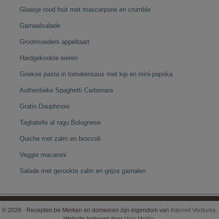
Glaasje rood fruit met mascarpone en crumble
Garnaalsalade
Grootmoeders appeltaart
Hardgekookte eieren
Griekse pasta in tomatensaus met kip en mini-paprika
Authentieke Spaghetti Carbonara
Gratin Dauphinois
Tagliatelle al ragu Bolognese
Quiche met zalm en broccoli
Veggie macaroni
Salade met gerookte zalm en grijze garnalen
© 2026 · Recepten.be Merken en domeinen zijn eigendom van
Internet Ventures
.
Website beheerd door
Volo Media
.