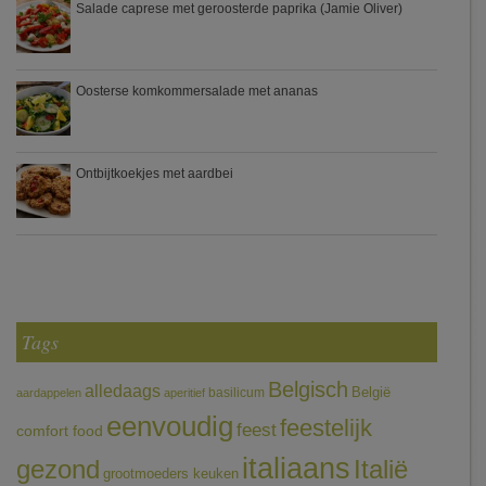
Salade caprese met geroosterde paprika (Jamie Oliver)
Oosterse komkommersalade met ananas
Ontbijtkoekjes met aardbei
Tags
Belgisch
alledaags
België
basilicum
aardappelen
aperitief
eenvoudig
feestelijk
feest
comfort food
italiaans
gezond
Italië
grootmoeders keuken