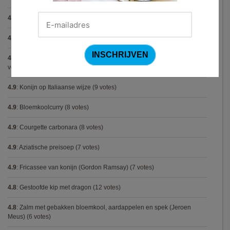
4.9
:
Pizza chicken BBQ
(11 votes)
4.9
:
Steak chimichurri (Gordon Ramsay)
(10 votes)
4.9
:
Aspergepuree met garnalen en zure room (Piet Huysentruyt)
(9
votes)
4.9
:
Konijn op Italiaanse wijze
(9 votes)
4.9
:
Bloemkoolcurry
(8 votes)
4.9
:
Courgette carbonara
(8 votes)
4.9
:
Aziatische preisoep
(7 votes)
4.9
:
Fricassee van konijn (Gordon Ramsay)
(7 votes)
4.8
:
Gestoofde kip met dragon
(12 votes)
4.8
:
Zalm met gebakken bloemkool, aardappelen en spek (Jeroen
Meus)
(6 votes)