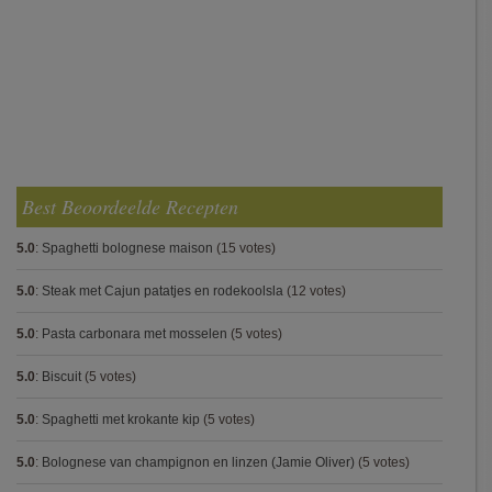
Best Beoordeelde Recepten
5.0
:
Spaghetti bolognese maison
(15 votes)
5.0
:
Steak met Cajun patatjes en rodekoolsla
(12 votes)
5.0
:
Pasta carbonara met mosselen
(5 votes)
5.0
:
Biscuit
(5 votes)
5.0
:
Spaghetti met krokante kip
(5 votes)
5.0
:
Bolognese van champignon en linzen (Jamie Oliver)
(5 votes)