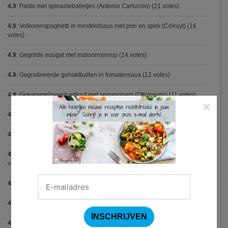
4.9
:
Pasta met spinazieballetjes (Antonio Carluccio)
(21 votes)
4.9
:
Volkorenspaghetti in mosterdsaus met prei en spek (Colruyt)
(16
votes)
4.9
:
Gegrilde nougat met esdoornsiroop
(14 votes)
4.9
:
Gegratineerde gehaktballen in tomatensaus
(12 votes)
4.9
:
Gekarameliseerd witloof met serranoham (Ottolenghi)
(11 votes)
×
4.9
:
Pizza chicken BBQ
(11 votes)
4.9
:
Steak chimichurri (Gordon Ramsay)
(10 votes)
4.9
:
Aspergepuree met garnalen en zure room (Piet Huysentruyt)
(9
votes)
4.9
:
Konijn op Italiaanse wijze
(9 votes)
4.9
:
Bloemkoolcurry
(8 votes)
4.9
:
Courgette carbonara
(8 votes)