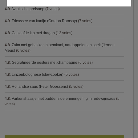
4.9
:
Aziatische preisoep
(7 votes)
4.9
:
Fricassee van konijn (Gordon Ramsay)
(7 votes)
4.8
:
Gestoofde kip met dragon
(12 votes)
4.8
:
Zalm met gebakken bloemkool, aardappelen en spek (Jeroen
Meus)
(6 votes)
4.8
:
Gegratineerde oesters met champagne
(6 votes)
4.8
:
Linzenbolognese (slowcooker)
(5 votes)
4.8
:
Hollandse saus (Peter Goossens)
(5 votes)
4.8
:
Varkenshaasje met paddenstoelenmengeling in rodewijnsaus
(5
votes)