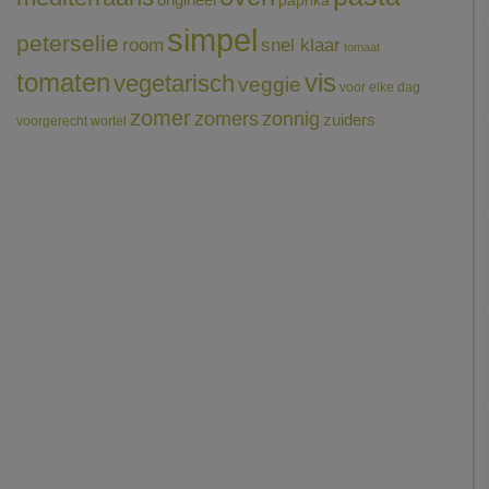
origineel
paprika
simpel
peterselie
room
snel klaar
tomaat
tomaten
vis
vegetarisch
veggie
voor elke dag
zomer
zomers
zonnig
zuiders
voorgerecht
wortel