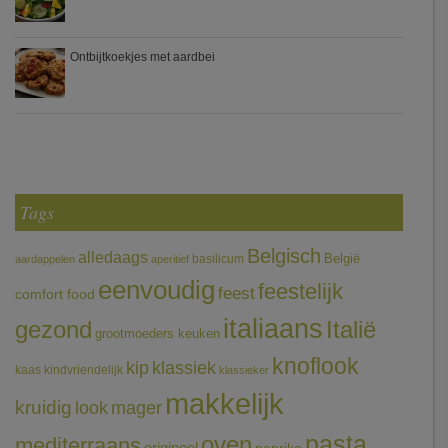
Ontbijtkoekjes met aardbei
Tags
Belgisch
alledaags
België
basilicum
aardappelen
aperitief
eenvoudig
feestelijk
feest
comfort food
italiaans
gezond
Italië
grootmoeders keuken
knoflook
klassiek
kip
kaas
kindvriendelijk
klassieker
makkelijk
kruidig
mager
look
pasta
oven
mediterraans