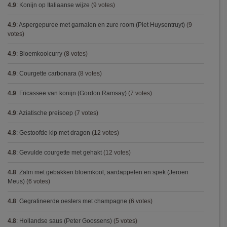
4.9
:
Konijn op Italiaanse wijze
(9 votes)
4.9
:
Aspergepuree met garnalen en zure room (Piet Huysentruyt)
(9
votes)
4.9
:
Bloemkoolcurry
(8 votes)
4.9
:
Courgette carbonara
(8 votes)
4.9
:
Fricassee van konijn (Gordon Ramsay)
(7 votes)
4.9
:
Aziatische preisoep
(7 votes)
4.8
:
Gestoofde kip met dragon
(12 votes)
4.8
:
Gevulde courgette met gehakt
(12 votes)
4.8
:
Zalm met gebakken bloemkool, aardappelen en spek (Jeroen
Meus)
(6 votes)
4.8
:
Gegratineerde oesters met champagne
(6 votes)
4.8
:
Hollandse saus (Peter Goossens)
(5 votes)