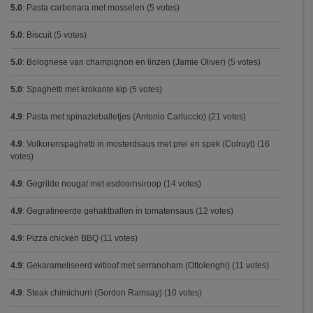
5.0
:
Pasta carbonara met mosselen
(5 votes)
5.0
:
Biscuit
(5 votes)
5.0
:
Bolognese van champignon en linzen (Jamie Oliver)
(5 votes)
5.0
:
Spaghetti met krokante kip
(5 votes)
4.9
:
Pasta met spinazieballetjes (Antonio Carluccio)
(21 votes)
4.9
:
Volkorenspaghetti in mosterdsaus met prei en spek (Colruyt)
(16
votes)
4.9
:
Gegrilde nougat met esdoornsiroop
(14 votes)
4.9
:
Gegratineerde gehaktballen in tomatensaus
(12 votes)
4.9
:
Pizza chicken BBQ
(11 votes)
4.9
:
Gekarameliseerd witloof met serranoham (Ottolenghi)
(11 votes)
4.9
:
Steak chimichurri (Gordon Ramsay)
(10 votes)